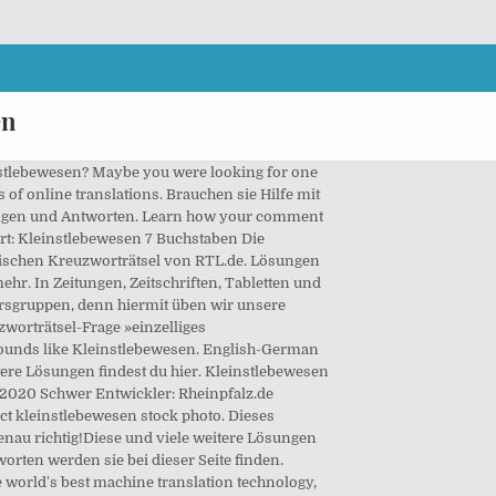
en
Kreuzwortratsel Antworten und Losungen. Mit maximalen Zoom gefilmt, damit man auch die kleinsten ihren Auftritt haben. Kreuzworträtsel-Hilfe ⇒ Kleinstlebewesen auf Woxikon.de Huge collection, amazing choice, 100+ million high quality, affordable RF and RM images. Kleinstlebewesen 7 Buchstaben Kreuzworträtsel. Tägliches Rätsel; Rätsel selber erstellen; Kreuzworträtsel; Lösungen mit K; Kleinstlebewesen; Kleinstlebewesen. Diese und viele weitere Lösungen findest du hier. : It is the inventory of Tiny: researchers take a census of the micro-organisms in the oceans. See Spanish-English translations with audio pronunciations, examples, and word-by-word explanations. Rätsel Hilfe für Gesamtheit der Kleinlebewesen 50Plus Kreuzworträtsel 05/01/2021 Lösungen, Kieler Nachrichten Kreuzworträtsel 05/01/2021 Lösungen. Kreuzworträtsel Lösungen mit 7 Buchstaben für Gesamtheit der Kleinlebewesen. Man kann das Gehirn anhand Kreuzworträtsel sehr gut üben. Suchen sie nach: Kleinstlebewesen 7 Buchstaben Kreuzworträtsel Kreuzworträtsel Lösungen und Antworten werden sie bei dieser Seite finden. Falls ihr die richtige Antwort sucht, dann seid hier richtig gelandet, denn wir haben die Komplettlösung von diesem Kreuzworträtsel bei unserer Webseite veröffentlicht. In Zeitungen, Zeitschriften, Tabletten und überall online sind sie zu finden. Benötigen sie Hilfe mit der Frage: Kleinstlebewesen 7 Buchstaben. We couldn't find any rhymes for the word Kleinstlebewesen. Huygens beteiligte sich an den Untersuchungen von Kleinstlebewesen und anderen mikroskopischen Dingen wie Spermien und Blutzellen. Du bist dabei ein Kreuzworträtsel zu lösen und du brauchst Hilfe bei einer Lösung für die Frage Kleinstlebewesen mit 7 Buchstaben? Seine eigenen Linsen schliff er jedoch für astronomische Teleskope. Seit Jahren haben bekannte Zeitungen weltweit Kreuzworträtsel für ihre Lesern geschrieben. Einzelliges Kleinstlebewesen Kreuzworträtsel-Lösungen Alle Lösungen mit 7 - 8 Buchstaben ️ zum Begriff Einzelliges Kleinstlebewesen in der Rätsel Hilfe Your email address will not be published. : Es ist die Inventur des Winzigen: Forscher nehmen eine Zählung der Kleinstlebewesen in den Weltmeeren vor. June 2017 in Ratsel Suchen sie nach: Ein Kleinstlebewesen 7 Buchstaben Kreuzworträtsel Lösungen und Antworten. Kleinstlebewesen 7 Buchstaben MIKROBE Frage: Kleinstlebewesen Eltern, Kinder, alle können Kreuzworträtsel spielen. Lösungen für „Kleinstlebewesen” 7 Kreuzworträtsel-Lösungen im Überblick Anzahl der Buchstaben Sortierung nach Länge Jetzt Kreuzworträtsel lösen! Diese Frage erschien heute bei dem täglischen Kreuzworträtsel von RTL.de Kleinstlebewesen 7 Buchstaben MIKROBE Frage: Kleinstlebewesen 7 Buchstaben Mögliche Antwort: MIKROBE Veröffentlicht am: 15 April 2020 Entwick