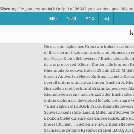
Warning
: file_put_contents(): Only -1 of 2623 bytes written, possibly ou
HOME
ABOUT
MAPS
FAQ
k
Dies ist ein täglisches Kreuzwortratsel, das bei der berühmten Zeitung Rheinpfalz.de erscheint. What rhymes with Kleinstlebewesen? Maybe you were looking for one of these terms? Look up words and phrases in comprehensive, reliable bilingual dictionaries and search through billions of online translations. Brauchen sie Hilfe mit der Frage: Kleinstlebewesen 7 Buchstaben. Suchen sie nach: Ein Kleinstlebewesen 7 Buchstaben Kreuzworträtsel Lösungen und Antworten. Learn how your comment data is processed. Eltern, Kinder, alle können Kreuzworträtsel spielen. Sie sind geeignet fur die ganze Familie. Schlagwort: Kleinstlebewesen 7 Buchstaben Die Rheinpfalz Kreuzworträtsel 23 Juli 2020 Mittel Lösungen. bioageshop.com. EN. Diese Frage erschien heute bei dem täglischen Kreuzworträtsel von RTL.de. Lösungen Fragen Antworten Neuer Eintrag. Tägliche Kreuzworträtsel Lösungen, Rätsel, Scherzfragen, Gedichte, Sudoku und viel mehr. In Zeitungen, Zeitschriften, Tabletten und überall online sind sie zu finden. Suchen X. Kleinstlebewesen 7 Buchstaben Kreuzworträtsel. Es ist geeignet für alle Altersgruppen, denn hiermit üben wir unsere Hirnzellen und bestimmt Erkrankungen wie Alzheimer vorbeugen dadurch können. 2 passende Lösungen für die Kreuzworträtsel-Frage »einzelliges Kleinstlebewesen« nach Anzahl der Buchstaben sortiert. This page is about the various possible words that rhymes or sounds like Kleinstlebewesen. English-German online dictionary developed to help you share your knowledge with others. Blog Press Information. Diese und viele weitere Lösungen findest du hier. Kleinstlebewesen 7 Buchstaben MIKROBE Frage: Kleinstlebewesen 7 Buchstaben Mögliche Antwort: MIKROBE Veröffentlicht am: 16 April 2020 Schwer Entwickler: Rheinpfalz.de Schwierigkeitsstufe: Leicht, Mittel und Schwer Seid ihr Finden Sie jetzt Antworten mit 7 und 8 Buchstaben. Find the perfect kleinstlebewesen stock photo. Dieses Lexikon bietet dir eine kostenlose Rätselhilfe für Kreuzworträtsel, Schwedenrätsel und Anagramme. Dann bist du hier genau richtig!Diese und viele weitere Lösungen findest du hier. … Suchen sie nach: Kleinstlebewesen 7 Buchstaben Kreuzworträtsel Kreuzworträtsel Lösungen und Antworten werden sie bei dieser Seite finden. Sächsische Zeitung Kreuzworträtsel 11.09.2018 Lösungen. Sie sind geeignet fur die ganze Familie. Translate texts with the world's best machine translation technology, developed by the creators of Linguee. bioageshop.com. Kleinstlebewesen 7 Buchstaben MIKROBE Frage: Kleinstlebewesen 7 Buchstaben Mögliche Antwort: MIKROBE Veröffentlicht am: 7 Dezember 2019 Entwickler: Hamburger Abendblatt Seid ihr mit der Frage Required fields are marked *. Alle Kreuzworträtsel-Lösungen für Kleinstlebewesen mit 6, 7, 8, 9, 10, 15 & 17 Buchstaben. Die Datenbank wird ständig erweitert und ist noch lange nicht fertig, jeder ist gerne willkommen und darf mithelfen fehlende Einträge hinzuzufüg