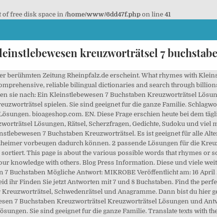
t of free disk space in
/home/www/6dd47f.php
on line
41
leinstlebewesen kreuzworträtsel 7 buchstab
en. Gehen sie zuruck zu der Frage Sächsische Zeitung Kreuzworträtsel 11.09.2018 Lösungen. Damit erhöhen wir unsere Kenntnisse und prüfen unser Gedächtnis. Ihr seid nach der Suche von: Die Rheinpfalz Kreuzworträtsel 23 Juli 2020 Mittel Lösungen. Dieses Lexikon bietet dir eine kostenlose Rätselhilfe für Kreuzworträtsel, Schwedenrätsel und Anagramme. No need to register, buy now! Swedish Translation for Kleinstlebewesen - dict.cc English-Swedish Dictionary Dann bist du hier genau richtig! In Bodenstreu und Wasser verbergen sich eine Vielzahl von Kleinstlebewesen und Organismen. Schon mal die Frage geloest? Kreuzworträtsel Lösungen mit 6 - 10 Buchstaben für Kleinstlebewesen. From the geothermal massage used Bioage Kaolin clay and more than 10,000 years from organic secretion of microorganisms in Süßwasserseen as Plankton and algae. Translator. This site uses Akismet to reduce spam. Warum sollte man die Zeit mit kreuzworträtsel beschäftigen? Diese Frage erschien heute bei dem täglischen Worträtsel von Rheinpfalz.de Kleinstlebewesen 7 Buchstaben Kreuzworträtsel MIKROBE Frage: Kleinstlebewesen 7 Buchstaben Kreuzworträtsel … Suchen sie nach: Kleinstlebewesen 7 Buchstaben. De la geotherapie utilise bioage kaolin et ton, avant de 10 000 ans de matières organiques kleinstlebewesen écoulement de l'eau comme plancton et les algues. Includes free vocabulary trainer, verb tables and pronunciation function. Spanish Translation for [Kleinstlebewesen] - dict.cc English-Spanish Dictionary www.surveyor.in-berlin.de. Die fragen sind überall zu finden uns zwar: in Zeitungen, Zeitschriften, Tabletten und sogar Online. 1 Lösung. Your email address will not be published. Dutch Translation for [Kleinstlebewesen] - dict.cc English-Dutch Dictionary Posted on September 11, 2018 by ardit. : The forest floor and watercourses hide a multitude of micro-organisms. Use it for writing poetry, composing lyrics for your song or coming up with rap verses. Dann bist du hier genau richtig! Ein Kleinstlebewesen 7 Buchstaben. Kostenlose Rätselhilfe für Kreuzworträtsel, Schwedenrätsel und Anagramme. Um passende Lösungen zu finden, einfach die Rätselfrage in das Suchfeld oben eingeben. Dieses Lexikon bietet dir eine kostenlose Rätselhilfe für Kreuzworträtsel, Schwedenrätsel und Anagramme. Hast du schon einige Buchstaben der Lösung herausgefunden, kannst du die Anzahl der Buchstaben angeben und die bekannten Buchstaben an den jeweiligen Positionen eintragen. dict.cc German-English Dictionary: Translation for Kleinstlebewesen. Notify me of follow-up comments by email. Kleinstlebewesen Kreuzworträtsel-Lösungen Alle Lösungen mit 6 - 10 Buchstaben ️ zum Begriff Kleinstlebewesen in der Rätsel Hilfe. Alle Kreuzworträtsel-Lösungen für ein Kleinstlebewesen mit 7 Buchstaben. Slovak Translation for [Kleinstlebewesen] - dict.cc English-Slovak Dictionary Damit wird dieses Spiel praktisch zu der täglichen Portion Denksport, die unsere Neuronen dadurch in Bewegung setzt und trainiert. Kreuzworträtsel-Hilfe ⇒ ein Kleinstlebewesen auf Woxikon.de Gehe zurück zu RTL Kreuzworträtsel Linguee. Diese Frage erschien heute bei dem täglischen Worträtsel von SächsischeZeitung.de. Juli 22, 2020 Die Rheinpfalz. Diese Frage erschien heute bei dem täglischen Worträtsel von Rheinpfalz. Diese Frage erschien heute bei dem täglichen Kreuzworträtsel von Hamburger Abendblatt Zeitung. Rätsel … Du bist dabei ein Kreuzworträtsel zu lösen und du brauchst Hilfe bei einer Lösung für die Frage Kleinstlebewesen mit 7 Buchstaben? Kleinstlebewesen Lösung Hilfe - Kreuzworträtsel Lösung im Überblick Rätsel lösen und Antworten finden sortiert nach Länge und Buchstaben Die Rätsel-Hilfe listet alle bekannten Lösungen für den Begriff "Kleinstlebewesen". Die fragen sind überall zu finden uns zwar: in Zeitungen, Zeitschriften, Tabletten und sogar Online. Translate Kleinstlebewesen. Denn dadurch setzen wir das Gehirn in Arbeit und sie sind geeignet für die ganze Familie. Dadurch trainiert man ihre Kenntnisse. Prüfen sie hiermit ihre Allgemeinwissen. 5 Lösung. Warum sollte man die Zeit mit kreuzworträtsel beschäftigen? Du bist dabei ein Kreuzworträtsel zu lösen und du brauchst Hilfe bei einer Lösung für die Frage Kleinstlebewesen mit 9 Buchstaben? Posted on June 28, 2017 by ardit. Suchen sie nach: Kleinstlebewesen 7 Buchstaben Kreuzworträtsel 