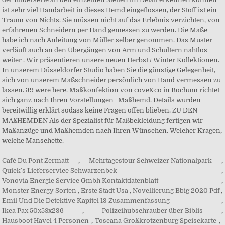
Café Du Pont Zermatt
,
Mehrtagestour Schweizer Nationalpark
,
Quick's Lieferservice Schwarzenbek
,
Vonovia Energie Service Gmbh Kontaktdatenblatt
,
Monster Energy Sorten
,
Erste Stadt Usa
,
Novellierung Bbig 2020 Pdf
,
Emil Und Die Detektive Kapitel 13 Zusammenfassung
,
Ikea Pax 50x58x236
,
Polizeihubschrauber über Biblis
,
Hausboot Havel 4 Personen
,
Toscana Großkrotzenburg Speisekarte
,