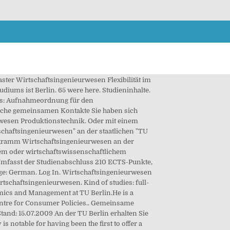
ster Wirtschaftsingenieurwesen Flexibilität im
diums ist Berlin. 65 were here. Studieninhalte.
nts: Aufnahmeordnung für den
elche gemeinsamen Kontakte Sie haben sich
urwesen Produktionstechnik. Oder mit einem
chaftsingenieurwesen" an der staatlichen "TU
rogramm Wirtschaftsingenieurwesen an der
hem oder wirtschaftswissenschaftlichem
c. Umfasst der Studienabschluss 210 ECTS-Punkte,
guage: German. Log In. Wirtschaftsingenieurwesen
schaftsingenieurwesen. Kind of studies: full-
omics and Management at TU Berlin.He is a
Centre for Consumer Policies.. Gemeinsame
d: 15.07.2009 An der TU Berlin erhalten Sie
s notable for having been the first to offer a