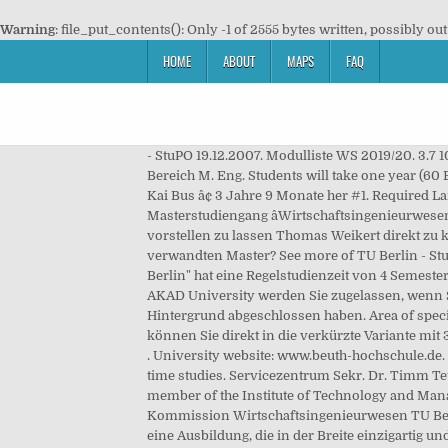
Warning
: file_put_contents(): Only -1 of 2555 bytes written, possibly out
HOME
ABOUT
MAPS
FAQ
- StuPO 19.12.2007. Modulliste WS 2019/20. 3.7
Bereich M. Eng. Students will take one year (60
Kai Bus â¢ 3 Jahre 9 Monate her #1. Required
Masterstudiengang âWirtschaftsingenieurwese
vorstellen zu lassen Thomas Weikert direkt zu 
verwandten Master? See more of TU Berlin - St
Berlin" hat eine Regelstudienzeit von 4 Semes
AKAD University werden Sie zugelassen, wenn S
Hintergrund abgeschlossen haben. Area of specia
können Sie direkt in die verkürzte Variante mit
. University website: www.beuth-hochschule.de.
time studies. Servicezentrum Sekr. Dr. Timm Teu
member of the Institute of Technology and Manag
Kommission Wirtschaftsingenieurwesen TU Berl
eine Ausbildung, die in der Breite einzigartig un