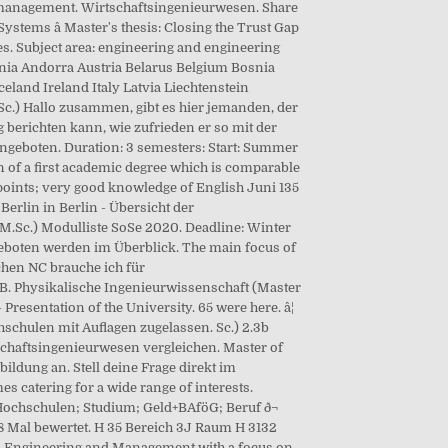
tmanagement. Wirtschaftsingenieurwesen. Share
ystems â Master's thesis: Closing the Trust Gap
. Subject area: engineering and engineering
ania Andorra Austria Belarus Belgium Bosnia
and Ireland Italy Latvia Liechtenstein
) Hallo zusammen, gibt es hier jemanden, der
berichten kann, wie zufrieden er so mit der
angeboten. Duration: 3 semesters: Start: Summer
 of a first academic degree which is comparable
 points; very good knowledge of English Juni 135
rlin in Berlin - Übersicht der
M.Sc.) Modulliste SoSe 2020. Deadline: Winter
geboten werden im Überblick. The main focus of
chen NC brauche ich für
B. Physikalische Ingenieurwissenschaft (Master
resentation of the University. 65 were here. â¦
hulen mit Auflagen zugelassen. Sc.) 2.3b
chaftsingenieurwesen vergleichen. Master of
ldung an. Stell deine Frage direkt im
s catering for a wide range of interests.
chschulen; Studium; Geld+BAföG; Beruf ð¬
8 Mal bewertet. H 35 Bereich 3J Raum H 3132
rial Engineering and Management with a focus on