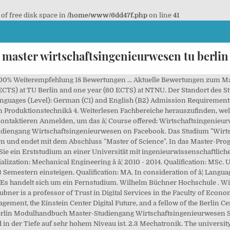
 of free disk space in
/home/www/6dd47f.php
on line
41
master wirtschaftsingenieurwesen tu berlin
 100% Weiterempfehlung 18 Bewertungen ... Aktuelle Bewertungen zum Ma
 ECTS) at TU Berlin and one year (60 ECTS) at NTNU. Der Standort des Stu
 Languages (Level): German (C1) and English (B2) Admission Requireme
n Produktionstechnikâ 4. Weiterlesen Fachbereiche herauszufinden, w
kontaktieren Anmelden, um das â¦ Course offered: Wirtschaftsingenie
udiengang Wirtschaftsingenieurwesen on Facebook. Das Studium "Wirts
tern und endet mit dem Abschluss "Master of Science". In das Master-P
ie ein Erststudium an einer Universität mit ingenieurwissenschaftlic
lization: Mechanical Engineering â â¦ 2010 - 2014. Qualification: MS
 3 Semestern einsteigen. Qualification: MA. In consideration of â¦ Lan
 Es handelt sich um ein Fernstudium. Wilhelm Büchner Hochschule . Wirt
bner is a professor of Trust in Digital Services in the Faculty of Econ
ement, the Einstein Center Digital Future, and a fellow of the Berlin 
in Modulhandbuch Master-Studiengang Wirtschaftsingenieurwesen Stan
d in der Tiefe auf sehr hohem Niveau ist. 2.3 Mechatronik. The university i