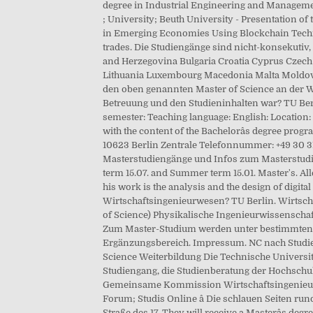
degree in Industrial Engineering and Managem
; University; Beuth University - Presentation of
in Emerging Economies Using Blockchain Technol
trades. Die Studiengänge sind nicht-konsekutiv,
and Herzegovina Bulgaria Croatia Cyprus Czech
Lithuania Luxembourg Macedonia Malta Moldov
den oben genannten Master of Science an der Wi
Betreuung und den Studieninhalten war? TU Berl
semester: Teaching language: English: Location
with the content of the Bachelorâs degree prog
10623 Berlin Zentrale Telefonnummer: +49 30 3
Masterstudiengänge und Infos zum Masterstudiu
term 15.07. and Summer term 15.01. Master's. A
his work is the analysis and the design of dig
Wirtschaftsingenieurwesen? TU Berlin. Wirtsch
of Science) Physikalische Ingenieurwissenschaft (
Zum Master-Studium werden unter bestimmten V
Ergänzungsbereich. Impressum. NC nach Studien
Science Weiterbildung Die Technische Universitä
Studiengang, die Studienberatung der Hochschule
Gemeinsame Kommission Wirtschaftsingenieurwes
Forum; Studis Online â Die schlauen Seiten r
Straße des 17. They will receive a Masterâs d