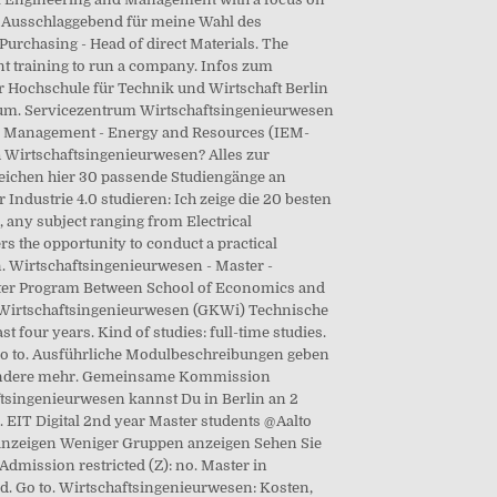
 Ausschlaggebend für meine Wahl des
urchasing - Head of direct Materials. The
nt training to run a company. Infos zum
r Hochschule für Technik und Wirtschaft Berlin
ium. Servicezentrum Wirtschaftsingenieurwesen
and Management - Energy and Resources (IEM-
 Wirtschaftsingenieurwesen? Alles zur
leichen hier 30 passende Studiengänge an
ndustrie 4.0 studieren: Ich zeige die 20 besten
, any subject ranging from Electrical
rs the opportunity to conduct a practical
. Wirtschaftsingenieurwesen - Master -
ster Program Between School of Economics and
irtschaftsingenieurwesen (GKWi) Technische
 four years. Kind of studies: full-time studies.
Go to. Ausführliche Modulbeschreibungen geben
s andere mehr. Gemeinsame Kommission
tsingenieurwesen kannst Du in Berlin an 2
. EIT Digital 2nd year Master students @Aalto
 anzeigen Weniger Gruppen anzeigen Sehen Sie
dmission restricted (Z): no. Master in
ind. Go to. Wirtschaftsingenieurwesen: Kosten,