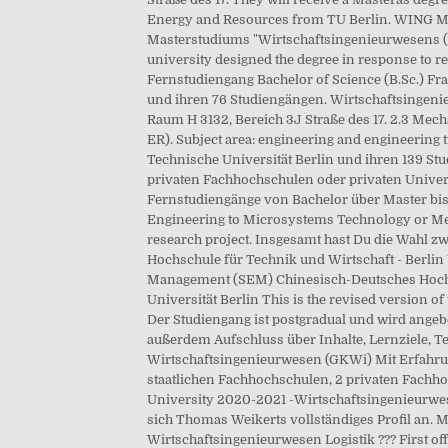
Energy and Resources from TU Berlin. WING Ma
Masterstudiums "Wirtschaftsingenieurwesens (M..
university designed the degree in response to r
Fernstudiengang Bachelor of Science (B.Sc.) F
und ihren 76 Studiengängen. Wirtschaftsingen
Raum H 3132, Bereich 3J Straße des 17. 2.3 Mec
ER). Subject area: engineering and engineerin
Technische Universität Berlin und ihren 139 St
privaten Fachhochschulen oder privaten Universi
Fernstudiengänge von Bachelor über Master bis D
Engineering to Microsystems Technology or Mechat
research project. Insgesamt hast Du die Wahl z
Hochschule für Technik und Wirtschaft - Berli
Management (SEM) Chinesisch-Deutsches Hoch
Universität Berlin This is the revised version o
Der Studiengang ist postgradual und wird ang
außerdem Aufschluss über Inhalte, Lernziele
Wirtschaftsingenieurwesen (GKWi) Mit Erfahrun
staatlichen Fachhochschulen, 2 privaten Fachhoc
University 2020-2021 -Wirtschaftsingenieurwe
sich Thomas Weikerts vollständiges Profil an. M
Wirtschaftsingenieurwesen Logistik ??? First off