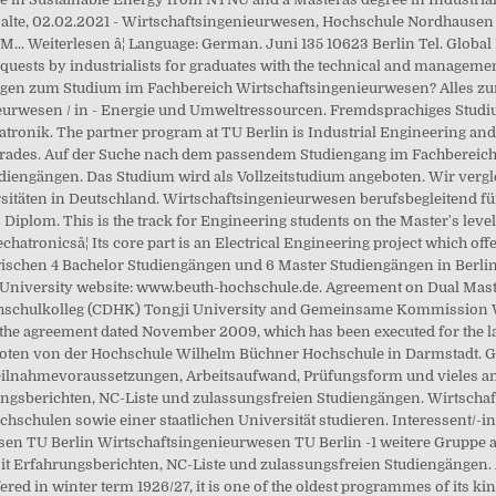
lte, 02.02.2021 - Wirtschaftsingenieurwesen, Hochschule Nordhausen
. Weiterlesen â¦ Language: German. Juni 135 10623 Berlin Tel. Global P
equests by industrialists for graduates with the technical and manageme
ragen zum Studium im Fachbereich Wirtschaftsingenieurwesen? Alles zu
ieurwesen / in - Energie und Umweltressourcen. Fremdsprachiges Stud
hatronik. The partner program at TU Berlin is Industrial Engineering 
g trades. Auf der Suche nach dem passendem Studiengang im Fachbereich
udiengängen. Das Studium wird als Vollzeitstudium angeboten. Wir verg
täten in Deutschland. Wirtschaftsingenieurwesen berufsbegleitend für I
iplom. This is the track for Engineering students on the Master's level
ronicsâ¦ Its core part is an Electrical Engineering project which offe
wischen 4 Bachelor Studiengängen und 6 Master Studiengängen in Berlin
n University website: www.beuth-hochschule.de. Agreement on Dual Ma
schulkolleg (CDHK) Tongji University and Gemeinsame Kommission W
f the agreement dated November 2009, which has been executed for the last
eboten von der Hochschule Wilhelm Büchner Hochschule in Darmstadt. 
, Teilnahmevoraussetzungen, Arbeitsaufwand, Prüfungsform und viele
gsberichten, NC-Liste und zulassungsfreien Studiengängen. Wirtschaf
hschulen sowie einer staatlichen Universität studieren. Interessent/-in
sen TU Berlin Wirtschaftsingenieurwesen TU Berlin -1 weitere Gruppe
it Erfahrungsberichten, NC-Liste und zulassungsfreien Studiengängen. A
ered in winter term 1926/27, it is one of the oldest programmes of its k