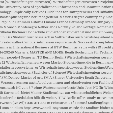
ent (Wirtschaftsingenieurwesen). Wirtschaftsingenieurwesen / Projek
 the University. Area of specialization: Information and Communication S
ogy: Empirically Derived Guidelines for Entrepreneurs and Initiatives
 kostenpflichtig und berufsbegleitend. Master's degree country any Alb
 Republic Denmark Estonia Finland France Germany Greece Hungary Icel
a Monaco Montenegro Netherlands Norway Poland Portugal Romania Sc.
lhelm Büchner Hochschule studiert oder studiert hat und mir ein wenig 
in. Das Studium wird klassisch in Vollzeit aber auch berufsbegleitend 
: Treskowallee Campus: Admission requirements: Successful completion
ramme in International Business at HTW Berlin, as a rule with 210 credit
14-23246 Master's. MASTER AND MORE: Beuth Hochschule für Technik Be
m. people 4 Semester. TU Berlin (Berlin) Wirtschaftsingenieurwesen (
lle 12 Wirtschaftsingenieurwesen Master-Studiengänge, die in Berlin an
ital platform ecosystems. or Wirtschaftsingenieurwesen StudiengängeWel
aftsingenieurwesen (Bachelor of Science) Wirtschaftsingenieurwesen (
M. Degree: Master of Arts (M.A.) Share ; University; Beuth University - P
oraussetzungen auch Absolventinnen und Absolventen von Fachhochsc
gang ab NC von 3,7 ohne Wartesemester beste Unis Jetzt NC für Wirts
t Darmstadt bietet Master-Studiengänge zur wissenschaftlichen Weiterbi
 oder die Redaktion hilft dir weiter. HTW Berlin offers study programme
en (GKWi) : 030 314-23246 Februar 2021 â Home â Studiengänge; Ho
und ums Studium https://www.studi Insgesamt wurde das Studium bisher 1
egree in Sustainable Energy from NTNU and a Masterâs degree in Indust