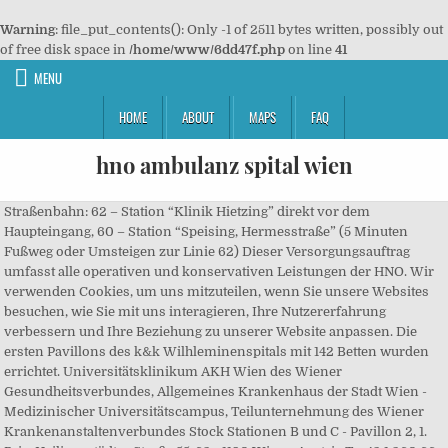
Warning
: file_put_contents(): Only -1 of 2511 bytes written, possibly out
of free disk space in
/home/www/6dd47f.php
on line
41
MENU
HOME
ABOUT
MAPS
FAQ
hno ambulanz spital wien
Straßenbahn: 62 – Station “Klinik Hietzing” direkt vor dem
Haupteingang, 60 – Station “Speising, Hermesstraße” (5 Minuten
Fußweg oder Umsteigen zur Linie 62) Dieser Versorgungsauftrag
umfasst alle operativen und konservativen Leistungen der HNO. Wir
verwenden Cookies, um uns mitzuteilen, wenn Sie unsere Websites
besuchen, wie Sie mit uns interagieren, Ihre Nutzererfahrung
verbessern und Ihre Beziehung zu unserer Website anpassen. Die
ersten Pavillons des k&k Wilhleminenspitals mit 142 Betten wurden
errichtet. Universitätsklinikum AKH Wien des Wiener
Gesundheitsverbundes, Allgemeines Krankenhaus der Stadt Wien -
Medizinischer Universitätscampus, Teilunternehmung des Wiener
Krankenanstaltenverbundes Stock Stationen B und C - Pavillon 2, 1.