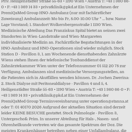
Priv. Heiligenstädter Straße 55-63 • 1190 Wien • Austria T: +43 1 360 66-
0 • F: +43 1 369 14 33 • privatklinik@pkd.at Ein Unternehmen der
PremiQaMed Group HNO-Ambulanz (nur mit fachärztlicher
Zuweisung) Ambulanzzeit: Mo bis Fr, 8.00-10.00 Uhr * ... bzw. Name
Lage Vorstand; 1. Standort Wolkersbergenstraße 1 1130 Wien.
Medizinische Abteilung Das Franziskus Spital bietet an seinen zwei
Standorten in Wien-Landstraße und Wien-Margareten
individualisierte Medizin an. Fachärztliche Begutachtungen in der
HNO-Ambulanz und HNO-Operationen sind wieder möglich. Stock
Station D - Pavillon 3, 1. am Wochenende diensthabenden Zahnärzte
Wiens stehen Ihnen der telefonische Tonbanddienst der
Zahnärztekammer Wien unter der Telefonnummer 01 512 20 78 zur
Verfügung. Ambulanzen sind medizinische Versorgungsstellen, an
die Patienten sich in Akutfällen wenden können. Dr. Jochen Zwerina:
2. Stock Dialyse mit Peritonealdialyse - Pavillon 4 und 5, 4.
Heiligenstädter Straße 55-63 • 1190 Wien • Austria T: +43 1 360 66-0 • F:
+43 1 369 14 33 • privatklinik@pkd.at Ein Unternehmen der
PremiQaMed Group Terminvereinbarung unter operation@stanna.at
oder T: 01 40170 2026 Aufgrund der aktuellen Situation sind derzeit
leider KEINE BESUCHE gestattet. Stock Pulmologie - Pavillon 3,
Untergeschoß: Prim. In unserer Abteilung für Hals-, Nasen- und
Ohrenheilkunde vertreten wir das gesamte Spektrum der Doz. Die
meisten Krankenhäuser betreiben neben einer Unfallambulanz, die