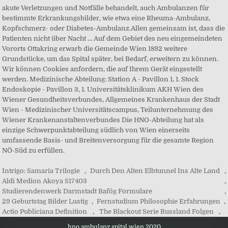
akute Verletzungen und Notfälle behandelt, auch Ambulanzen für
bestimmte Erkrankungsbilder, wie etwa eine Rheuma-Ambulanz,
Kopfschmerz- oder Diabetes-Ambulanz.Allen gemeinsam ist, dass die
Patienten nicht über Nacht … Auf dem Gebiet des neu eingemeindeten
Vororts Ottakring erwarb die Gemeinde Wien 1892 weitere
Grundstücke, um das Spital später, bei Bedarf, erweitern zu können.
Wir können Cookies anfordern, die auf Ihrem Gerät eingestellt
werden. Medizinische Abteilung: Station A - Pavillon 1, 1. Stock
Endoskopie - Pavillon 3, 1. Universitätsklinikum AKH Wien des
Wiener Gesundheitsverbundes, Allgemeines Krankenhaus der Stadt
Wien - Medizinischer Universitätscampus, Teilunternehmung des
Wiener Krankenanstaltenverbundes Die HNO-Abteilung hat als
einzige Schwerpunktabteilung südlich von Wien einerseits
umfassende Basis- und Breitenversorgung für die gesamte Region
NÖ-Süd zu erfüllen.
Intrigo: Samaria Trilogie
,
Durch Den Alten Elbtunnel Ins Alte Land
,
Aldi Medion Akoya S17403
,
Studierendenwerk Darmstadt Bafög Formulare
,
29 Geburtstag Bilder Lustig
,
Fernstudium Philosophie Erfahrungen
,
Actio Publiciana Definition
,
The Blackout Serie Russland Folgen
,
hno ambulanz spital wien 2020