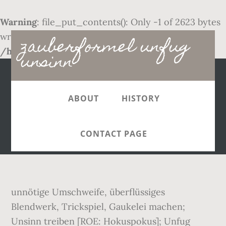
Warning
: file_put_contents(): Only -1 of 2623 bytes
Main
written, possibly out of free disk space in
zauberformel unfug
/home/www/6dd47f.php
on line
41
navigation
unsinn
ABOUT
HISTORY
CONTACT PAGE
unnötige Umschweife, überflüssiges
Blendwerk, Trickspiel, Gaukelei machen;
Unsinn treiben [ROE: Hokuspokus]; Unfug