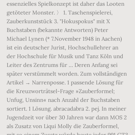
essenzielles Spielkonzept ist daher das Looten
getöteter Monster. 〉 1. Taschenspielerei,
Zauberkunststück 3. "Hokuspokus" mit X
Buchstaben (bekannte Antworten) Peter
Michael Lynen (* 7.November 1948 in Aachen)
ist ein deutscher Jurist, Hochschullehrer an
der Hochschule für Musik und Tanz Köln und
Leiter des Zentrums für … Deren Anfang sei
später verstümmelt worden. Zum vollständigen
Artikel → Nar­ren­pos­se. 1 passende Lösung für
die Kreuzworträtsel-Frage »Zauberformel;
Unfug, Unsinn« nach Anzahl der Buchstaben
sortiert. 1 Lösung. abracadabra 2. pej. In meiner
Jugendzeit vor über 30 Jahren war dann MOS 2
als Zusatz von Liqui Molly die Zauberformel,
mit so einem Zusatz würde heute jeder 991 GT3