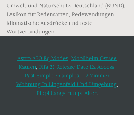
Umwelt und Naturschutz Deutschland (BUND).
Lexikon für Redensarten, Redewendungen,
idiomatische Ausdrücke und feste
Wortverbindungen
Astro A50 Eq Modes
,
Mobilheim Ostsee
Kaufen
,
Fifa 21 Release Date Ea Access
,
Past Simple Examples
,
1 2 Zimmer
Wohnung In Lingenfeld Und Umgebung
,
Pippi Langstrumpf Alter
,
Footer