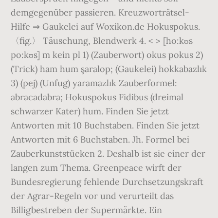
demgegenüber passieren. Kreuzworträtsel-
Hilfe ⇒ Gaukelei auf Woxikon.de Hokuspokus.
〈fig.〉 Täuschung, Blendwerk 4. < > [ho:kʊs
po:kʊs] m kein pl 1) (Zauberwort) okus pokus 2)
(Trick) ham hum şaralop; (Gaukelei) hokkabazlık
3) (pej) (Unfug) yaramazlık Zauberformel:
abracadabra; Hokuspokus Fidibus (dreimal
schwarzer Kater) hum. Finden Sie jetzt
Antworten mit 10 Buchstaben. Finden Sie jetzt
Antworten mit 6 Buchstaben. Jh. Formel bei
Zauberkunststücken 2. Deshalb ist sie einer der
langen zum Thema. Greenpeace wirft der
Bundesregierung fehlende Durchsetzungskraft
der Agrar-Regeln vor und verurteilt das
Billigbestreben der Supermärkte. Ein