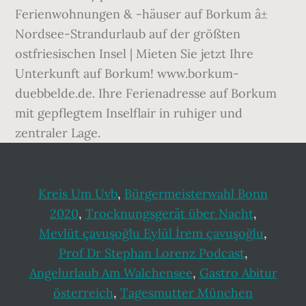
Kreis Um Uvb
,
Bürgermeisterwahl Bonn
2020
,
Trocknungsgerät über Nacht
,
Mevlüt çavuşoğlu Eylül İrem çavuşoğlu
,
Prof Dr Stephan Lorenz Podcast
,
Angelurlaub Am Walchensee
,
Gastro Abitur
österreich
,
Tagesmutter München