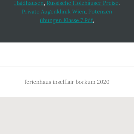
Haidhausen
,
Russische Holzhäuser Preise
,
Private Augenklinik Wien
,
Potenzen
übungen Klasse 7 Pdf
,
Footer
ferienhaus inselflair borkum 2020