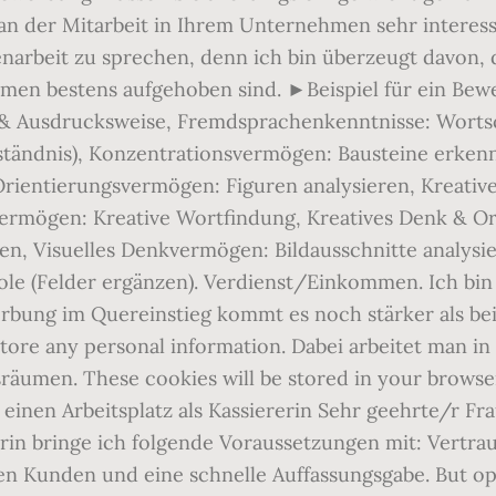
n der Mitarbeit in Ihrem Unternehmen sehr interessi
narbeit zu sprechen, denn ich bin überzeugt davon,
men bestens aufgehoben sind. ►Beispiel für ein Bew
& Ausdrucksweise, Fremdsprachenkenntnisse: Wortsc
tändnis), Konzentrationsvermögen: Bausteine erken
Orientierungsvermögen: Figuren analysieren, Kreati
vermögen: Kreative Wortfindung, Kreatives Denk & Or
n, Visuelles Denkvermögen: Bildausschnitte analysi
le (Felder ergänzen). Verdienst/Einkommen. Ich bin
n um eine Neben- oder Teilzeitbeschäftigung. Bewerbung als Kassiererin Sehr geehrte Damen und Herren, Ich bewerbe mich für den, von Ihnen in der Zeitung xxx ausgeschriebenen Arbeitsplatz als Kassiererin mit Ganztagsanstellung in der Filiale xxx. Natürlich sind mir auch all die anderen Aufgaben einer Kassiererin im Handel nicht fremd, sondern auch diese Tätigkeiten führe ich korrekt und motiviert aus. Evtl. Die abwechslungsreiche Tätigkeit hat mich sofort angesprochen. Unsere Benefits Lidl lohnt sich - nicht nur für unsere Kunden, sondern auch für unsere Mitarbeiter. Datenschutzerklärung | Nutzungsbedingungen Und das zu ihrem Vorteil, finden wir. Sie sollten also darauf aus sein, diese Chance zu nutzen, um einen möglichst positiven ersten Eindruck zu hinterlassen. Sie suchen auf www.arbeiten.de eine Kassiererin. Etwa sechs Monate lang habe ich bereits in einem Supermarkt an einer großen Scannerkasse gearbeitet. Gerne will ich in Ihrem Team mitarbeiten und Sie im Verkauf unterstützen. Bewerbungsschreiben Abteilungsleiter: 8 bewährte Formulierungen, Bewerbungsschreiben Bestatter: 7 perfekte Formulierungen, Fahrtkosten Bewerbungsgespräch: Alles auf einen Blick, Bewerbung Reinigungskraft ohne Erfahrung: Konkrete Tipps und Muster, Online Bewerbungsgespräch: Der effektiveste Weg, Bewerbung als Büroassistentin für Quereinsteiger, Körpersprache Gestik: Richtig interpretieren, Bewerbungsfragen Vertrieb: Verblüffend einfache Methode, Bewerbungsschreiben Straßenreiniger: 7 goldene Formulierungen, Bewerbung als Hausmeister ohne Erfahrung: Formulierungen, Selbstbewusste Körpersprache: Richtig & effektiv einsetzen, Bewerbung als Tierpfleger Quereinsteiger: So geht’s. Ich habe ein gepflegtes Auftreten, bin belastbar, zuverlässig und finde mich schnell in neue Aufgaben ein. Herrn Holger Helfer Doch da der Trend in den Supermärkten ohnehin immer mehr in Richtung Kartenzahlung geht, werden wir auch in Zukunft kompetente Kassierer/innen im Handel benötigen. Aktualisiert am 5. Und andererseits mit ausgewählten Beispielen für ihre Fachkompetenz, ihre persönlichen Stärken und ihre beruflichen Erfolge Interesse an ihrer Person, ihren Erfahrungen und ihren Leistungen wecken. Daher können sie es nicht erneut starten. Neben den verschiedenen Waren hat man es als Kassierer/in im Handel natürlich immer auch mit der Kasse, Scanner und/oder Kassensystemen sowie mit diversen Unterlagen, wie zum Beispiel Kassenbons, Gutscheinen oder Abrechnungen beziehungsweise Lieferscheinen zu tun. Wir zeigen dir, wie eine gute Bewerbung aussieht. Auch eine Vollzeitstelle würde mich gegebenenfalls sehr reizen. Ihre Adresse Einige von ihnen sind sehr wichtig für die Inhalte, während andere diese Webseite und Ihre Erfahrung verbessern. (= Beschreibung der letzten â¦ Mit dem Bewerbungesmanager haben Sie den Überblick und gestalten in wenigen Minuten ein perfektes Bewerbungsschreiben mit einem Lebenslauf und können â¦ Dennoch muss erkannt werden, dass Quereinsteiger nur eingestellt werden, wenn sie Lernbereitschaft und eine schnelle Auffassungsgabe mitbringen, um schnell an die Leistungen der Fachkräfte anknüpfen zu können. Anschreiben bewerbung kassiererin vorlage . Lass es mich wissen unter oemer.bekar [at] bewerbungsanschreiben.info. Erfahre alles, was du über eine erfolgreiche Bewerbung als Quereinsteiger wissen musst. Wann immer Sie sich auf einen Job bewerben, ist das Bewerbungsschreiben das erste, was Ihr potenzieller künftiger Arbeitgeber von Ihnen zu sehen bekommt. Parallel dazu sollten Sie Ihr Bewerbungsschreiben und Ihren Lebenslauf erstellen. Durch den Titel erkennt man sofort, auf welche Stelle Sie sich bewerben. Kategorie: Logisches Denken: Schlussfolgerungen, Kategorie: Mathematik: Einheiten umrechnen, Kategorie: Sprachverständnis: Rechtschreibung, Kategorie: Sprachverständnis: Sprichwörter, Kategorie: Sprachverständnis: Wortschatz (Synonyme), Kategorie: Sprachverständnis: Wortgruppen, Kategorie: Sprachverständnis: Grammatik (Mix), Kategorie: Fremdsprachenkenntnisse: Wortschatz (Rechtschreibung), Kategorie: Fremdsprachenkenntnisse: Schreib & Ausdrucksweise, Kategorie: Fremdsprachenkenntnisse: Lücken füllen, Kategorie: Fremdsprachenkenntnisse: Wortschatz (Verständnis). Direkt- und Quereinsteiger Ganz gleich, ob als Berufserfahrener oder -einsteiger: Finde bei uns den Einstieg, der zu dir passt, ganz in deiner Nähe. Job zu vergeben: Kassierer (m/w/d) in Passau bei der Firma mömax (Job: 11445142) Je