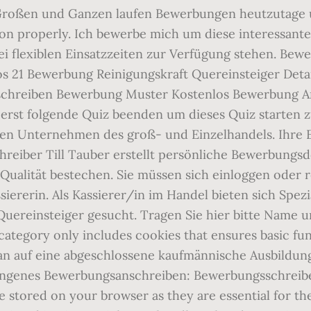
 Großen und Ganzen laufen Bewerbungen heutzutage ü
tion properly. Ich bewerbe mich um diese interessante
ei flexiblen Einsatzzeiten zur Verfügung stehen. Bew
os 21 Bewerbung Reinigungskraft Quereinsteiger Deta
nschreiben Bewerbung Muster Kostenlos Bewerbung A
erst folgende Quiz beenden um dieses Quiz starten z
nen Unternehmen des groß- und Einzelhandels. Ihre 
reiber Till Tauber erstellt persönliche Bewerbungs
Qualität bestechen. Sie müssen sich einloggen oder r
ererin. Als Kassierer/in im Handel bieten sich Spezi
uereinsteiger gesucht. Tragen Sie hier bitte Name u
tegory only includes cookies that ensures basic func
 man auf eine abgeschlossene kaufmännische Ausbildu
 gelungenes Bewerbungsanschreiben: Bewerbungsschreib
 stored on your browser as they are essential for the