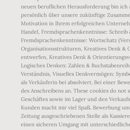
neuen beruflichen Herausforderung bin ich a
persönlich über unsere zukünftige Zusamme
Motivation in Ihrem erfolgreichen Unterneh
Handel, Fremdsprachenkenntnisse: Schreib 
Fremdsprachenkenntnisse: Wortschatz (Vers
Organisationsstrukturen, Kreatives Denk & 
entwerfen, Kreatives Denk & Orientierungs
Logisches Denken: Zahlen & Buchstabenreihe
Verständnis, Visuelles Denkvermögen: Symbo
als Verkäuferin bei
absolviert. Bei einer Bewerbung im Quereinstieg kommt es noch stärker als bei regulären Bewerbungen auf die Qualität des Anschreibens an. These cookies do not store any personal information. Dabei arbeitet man in erster Linie im Kassenbereich des Geschäftes sowie im Lager und den Verkaufsräumen. These cookies will be stored in your browser only with your consent. Der Umgang mit Kunden macht mir viel Spaß. Bewerbung um einen Arbeitsplatz als Kassiererin Sehr geehrte/r Frau/ Herr [Name], für die von Ihnen in der Zeitung ausgeschriebenen Stelle als Kassiererin bringe ich folgende Voraussetzungen mit: Vertrauenswürdigkeit bei der Führung der Kasse, einen sicheren Umgang mit unterschiedlichen Kunden und eine schnelle Auffassungsgabe. But opting out of some of these cookies may affect your browsing experience. Lerne hier die Vielzahl deiner Möglichkeiten kennen. Jene Kassen, an denen der Kunde selbst seine Ware einscannt und auch dort in bar bezahlt, scheinen sich noch nicht so gut durchzusetzen, wie beispielsweise in Irland oder Schweden. Tätigkeit: In der Regel erfasst man als Kassierer/in im Handel die verkaufte Ware heutzutage mit Hilfe von Scannern. We also use third-party cookies that help us analyze and understand how you use this website. Zahlreiche Bewerbungsvorlagen und Hinweise für einen Lebenslauf stehen gratis zur Verfügung. Wenn es also um kaufmännische Arbeitsfelder mit einer starken Vertriebsausrichtung geht, sind Quereinsteiger durchaus nachgefragt, gleiches gilt für Aushilfstätigkeiten, aber auch führungserfahrene Quereinsteiger â¦ Sie haben das Quiz schon einmal absolviert. Bewerbung als Kassiererin. Die thematische Bandbreite reicht dabei von Tipps zum idealen Lebenslauf über Checklisten zum idealen Be­wer­bungs­an­schrei­ben bis hin zur perfekten Vorbereitung auf das bevorstehende Vor­stel­lungs­ge­spräch. Gib es vielleicht ein spezielles Thema, worüber ich schreiben kann? Diese Stelle ist in mehreren Filialen erhältlich. Musterbewerbung für die Bewerbung als Kassiererin. Bewerbung schreiben design teil von bewerbung kassiererin teilzeit vorlage vielen dank zu. Auch für Bewerbunge