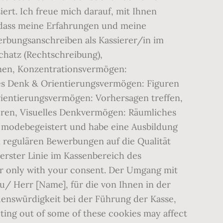
ert. Ich freue mich darauf, mit Ihnen
 dass meine Erfahrungen und meine
erbungsanschreiben als Kassierer/in im
hatz (Rechtschreibung),
nen, Konzentrationsvermögen:
ves Denk & Orientierungsvermögen: Figuren
ientierungsvermögen: Vorhersagen treffen,
eren, Visuelles Denkvermögen: Räumliches
 modebegeistert und habe eine Ausbildung
tzt bewerben und noch heute eine Antwort erhalten. In Deutschland verdient man als Kassierer/in im Handel durchschnittlich zwischen 2.124 â¬ und 2.367 â¬ Brutto im Monat.. Zukünftige Entwicklung. Lebenslauf Muster Quereinsteiger In 2020 Lebenslauf Muster Bewerbung Schreiben Lebenslaufvorlage Kostenlos Bewerbungsschreiben als kassiererin max mustermann musterstraße 5 55555 musterhausen tel. Bewerbung auf Ihre Stelle als Modeverkäuferin Sehr geehrte Frau Muster, mit großem Interesse habe ich Ihrer Stellenausschreibung entnommen, dass Sie eine engagierte Modeverkäuferin in (Stadt oder genauer Standort, Filiale, Einkaufszentrum) suchen. Mein Name ist Ömer Bekar und ich bin der Autor und Gründer dieser Seite. Machen Sie den Online Test. Optimal wäre eine abgeschlossene Ausbildung, die jedoch nicht immer zwingend notwendig ist. In Deutschland verdient man als Kassierer/in im Handel durchschnittlich zwischen 2.124 € und 2.367 € Brutto im Monat. Bitte Filtern Sie nach Ihren Wünschen. Lieber nicht erwähnen. Tipps zur Jobsuche | Bewerbung | Lebenslauf | Bewerbungsgespräch | Assessment-Center, Top-Inhalte: Wichtig für Ihre Bewerbung als Kassierer/in sind eine freundliche Ausstrahlung, Sozialkompetenz sowie ein freundlicher Umgang mit Kunden. Bewerbung als Verkäuferin Sehr geehrte x, mit großem Interesse habe ich ihre Stellenanzeige in der Zeitung x gelesen. Ich bin 32 Jahre alt und habe eine Ausbildung als Verkäuferin abgeschlossen. Neben meinen umfassenden Kenntnissen in Bezug auf die verschiedenen Kassensysteme bin ich eine leistungsstarke Mitarbeiterin, die auch bei großem Andrang Ruhe bewahrt und die Kunden freundlich und kompetent bedient. Manager Quereinsteiger (m/w), Geschäftsführer Quereinsteiger (m/w) als Franchise-Partner. Und natürlich muss die Bewerbung absolut überzeugend formuliert werden. Des Weiteren habe ich in zahlreichen Lehrgängen mein Wissen vertieft und erweitert, so dass ich heute auch in Richtung Reklamation und Beratung selbstständig und gewinnbringend arbeiten kann. Ihre Telefonnummer Alle Artikel zum Thema Bewerbung anzeigen. Aus diesem Grund bewerbe ich mich bei Ihnen. Information über Ihre Rechte | Impressum, Dieser Eintrag wurde am 03. Das Bild des Quereinsteigers wandelt sich. Sie bieten mir eine interessante neue Herausforderung, die ich gerne annehmen möchte. Vom Bäcker zum Lehrer oder vom Autolackierer zum Sozialarbeiter: Immer wieder entscheiden sich Menschen, den Beruf zu wechseln und einen Quereinstieg zu wagen. Diese Webseite nutzt Cookies. Kompetente Hilfe für Ihre Bewerbung als Quereinsteiger! Gerne lege ich darüber hinaus auch ein einwandfreies Führungszeugnis vor. Auf Grund meiner Erfahrung als Einzelhandelskauffrau besitze ich umfassenâ¦ Mit dem Bewerbungesmanager haben Sie den Überblick und gestalten in wenigen Minuten ein perfektes Bewerbungsschreiben mit einem Lebenslauf und können â¦ August 2020 von Ömer Bekar. Wir möchten, dass du gerne zur Arbeit kommst und bieten neben einem guten Gehalt verschiedene Benefits, die dir das Leben erleichtern sollen. Bewerbung als Koch | Bewerbung zum Bürokaufmann, Copyright © StepStone Deutschland GmbH 1996 - 2021 Als ausgebildete Einzelhandelskauffrau kann ich auf mehrjährige Berufserfahrung im Lebensmitteleinzelhandel zurückblicken. Jene Kassen, an denen der Kunde selbst seine Ware einscannt und auch dort in bar bezahlt, scheinen sich noch nicht so gut durchzusetzen,