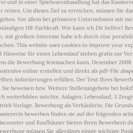
erei und in einer Spielwarenhandlung hat das Kassier
hr reizen. Um dieses Ziel zu erreichen, müssen Sie da
hgehen. Vor allem bei grösseren Unternehmen mit meh
ändigen HR-Fachkraft. Wie kann ich Dir helfen? Bewe
n, mit großem Interesse habe ich durch eine persönl
, suchen. This website uses cookies to improve your e
Hinweise für einen Lebenslauf stehen gratis zur Verf
dem die Bewerbung festmachen kann. Dezember 2008 u
ostenlos online erstellen und direkt als pdf-File abs
llten Anforderungen erfüllen. Der Text Ihres Bewerbu
Sie beweisen bzw. Weitere Stellenangebote bei hokify
h weiterbilden möchte. Anlagen: Lebenslauf, 3 Zeug
trieb Vorlage. Bewerbung als Verkäuferin: Die Grund
 kassiererin bewerben finden sie auf der folgenden se
counter und Kaufhäuser bieten ihren Bewerbern die
Bewerbung müssen Sie allerdings einige wichtige Pun