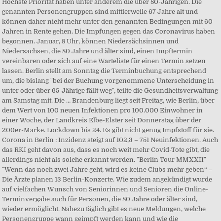
Höchste Priorität haben unter anderem die über 80-Jährigen. Die
genannten Personengruppen sind mittlerweile 67 Jahre alt und
können daher nicht mehr unter den genannten Bedingungen mit 60
Jahren in Rente gehen. Die Impfungen gegen das Coronavirus haben
begonnen. Januar, 8 Uhr, können Niedersächsinnen und
Niedersachsen, die 80 Jahre und älter sind, einen Impftermin
vereinbaren oder sich auf eine Warteliste für einen Termin setzen
lassen. Berlin stellt am Sonntag die Terminbuchung entsprechend
um, die bislang "bei der Buchung vorgenommene Unterscheidung in
unter oder über 65-Jährige fällt weg", teilte die Gesundheitsverwaltung
am Samstag mit. Die … Brandenburg liegt seit Freitag, wie Berlin, über
dem Wert von 100 neuen Infektionen pro 100.000 Einwohner in
einer Woche, der Landkreis Elbe-Elster seit Donnerstag über der
200er-Marke. Lockdown bis 24. Es gibt nicht genug Impfstoff für sie.
Corona in Berlin : Inzidenz steigt auf 102,3 – 751 Neuinfektionen. Auch
das RKI geht davon aus, dass es noch weit mehr Covid-Tote gibt, die
allerdings nicht als solche erkannt werden. "Berlin Tour MMXXII"
"Wenn das noch zwei Jahre geht, wird es keine Clubs mehr geben“ –
Die Ärzte planen 13 Berlin-Konzerte. Wie zudem angekündigt wurde
auf vielfachen Wunsch von Seniorinnen und Senioren die Online-
Terminvergabe auch für Personen, die 80 Jahre oder älter sind,
wieder ermöglicht. Nahezu täglich gibt es neue Meldungen, welche
Personengruppe wann geimpft werden kann und wie die