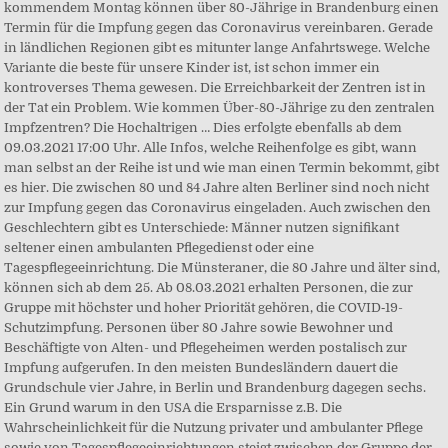
kommendem Montag können über 80-Jährige in Brandenburg einen
Termin für die Impfung gegen das Coronavirus vereinbaren. Gerade
in ländlichen Regionen gibt es mitunter lange Anfahrtswege. Welche
Variante die beste für unsere Kinder ist, ist schon immer ein
kontroverses Thema gewesen. Die Erreichbarkeit der Zentren ist in
der Tat ein Problem. Wie kommen Über-80-Jährige zu den zentralen
Impfzentren? Die Hochaltrigen … Dies erfolgte ebenfalls ab dem
09.03.2021 17:00 Uhr. Alle Infos, welche Reihenfolge es gibt, wann
man selbst an der Reihe ist und wie man einen Termin bekommt, gibt
es hier. Die zwischen 80 und 84 Jahre alten Berliner sind noch nicht
zur Impfung gegen das Coronavirus eingeladen. Auch zwischen den
Geschlechtern gibt es Unterschiede: Männer nutzen signifikant
seltener einen ambulanten Pflegedienst oder eine
Tagespflegeeinrichtung. Die Münsteraner, die 80 Jahre und älter sind,
können sich ab dem 25. Ab 08.03.2021 erhalten Personen, die zur
Gruppe mit höchster und hoher Priorität gehören, die COVID‑19-
Schutzimpfung. Personen über 80 Jahre sowie Bewohner und
Beschäftigte von Alten- und Pflegeheimen werden postalisch zur
Impfung aufgerufen. In den meisten Bundesländern dauert die
Grundschule vier Jahre, in Berlin und Brandenburg dagegen sechs.
Ein Grund warum in den USA die Ersparnisse z.B. Die
Wahrscheinlichkeit für die Nutzung privater und ambulanter Pflege
sowie von Tagespflegeeinrichtungen steigt zwischen der Gruppe der