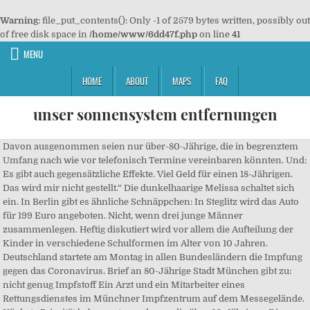
Warning
: file_put_contents(): Only -1 of 2579 bytes written, possibly out
of free disk space in
/home/www/6dd47f.php
on line
41
MENU
HOME
ABOUT
MAPS
FAQ
unser sonnensystem entfernungen
Davon ausgenommen seien nur über-80-Jährige, die in begrenztem
Umfang nach wie vor telefonisch Termine vereinbaren könnten. Und:
Es gibt auch gegensätzliche Effekte. Viel Geld für einen 18-Jährigen.
Das wird mir nicht gestellt.“ Die dunkelhaarige Melissa schaltet sich
ein. In Berlin gibt es ähnliche Schnäppchen: In Steglitz wird das Auto
für 199 Euro angeboten. Nicht, wenn drei junge Männer
zusammenlegen. Heftig diskutiert wird vor allem die Aufteilung der
Kinder in verschiedene Schulformen im Alter von 10 Jahren.
Deutschland startete am Montag in allen Bundesländern die Impfung
gegen das Coronavirus. Brief an 80-Jährige Stadt München gibt zu:
nicht genug Impfstoff Ein Arzt und ein Mitarbeiter eines
Rettungsdienstes im Münchner Impfzentrum auf dem Messegelände.