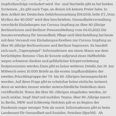
Impfreihenfolge verändert wird. Vor- und Nachteile gibt es bei beiden
Systemen. „Es gibt auch Tage, an denen ich keinen Freier habe. In
dem Artikel der Deutschen Gehörlosenzeitung (08/2018, Seite 17) „Vom
Mythos der 80.000“ wird dies beschrieben. Gesundheitsverwaltung
verschickt Einladungen zur Corona-Impfung an über 80-jährige
Berlinerinnen und Berliner Pressemitteilung vom 05.01.2021 Die
Senatsverwaltung für Gesundheit, Pflege und Gleichstellung hat heute
mit dem Versand von Einladungsschreiben zur Corona-Impfung an
über 80-jährige Berlinerinnen und Berliner begonnen. Es handelt
sich nach „Tagesspiegel“-Informationen um einen Mann aus dem
berüchtigten Remmo-Clan.Er konnte aufgrund eines Haftbefehls
wegen schweren Raubes und gefährlicher Körperverletzung
festgenommen werden.Dazu gibt es keine weiteren Details.Am 19. Am
Mittwoch seien 10.000 Briefe an die ersten Impfkandidaten der
zweiten Prioritätsgruppe der 70- bis 80-Jährigen herausgeschickt
worden. Auf diese Frage gibt es scheinbar keine einfache Antwort,
denn es werden immer wieder unterschiedliche Statistiken dazu
veröffentlicht. Wann die über 80-Jährigen eingeladen werden, ist
noch unklar. Impf-Start mit mobilen Teams, über 80-Jährige zuerst .
In Berlin, NRW und Schleswig-Holstein gab es zu Beginn der
Pandemie sogar weniger Tote als sonst. Informationen gibt es beim
Landesamt für Gesundheit und Soziales. Potsdam (dpa/bb) - Ab