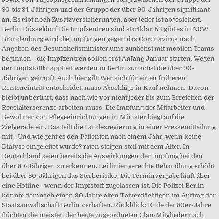
80 bis 84-Jährigen und der Gruppe der über 90-Jährigen signifikant
an. Es gibt noch Zusatzversicherungen, aber jeder ist abgesichert.
Berlin/Düsseldorf Die Impfzentren sind startklar, 53 gibt es in NRW.
Brandenburg wird die Impfungen gegen das Coronavirus nach
Angaben des Gesundheitsministeriums zunächst mit mobilen Teams
beginnen - die Impfzentren sollen erst Anfang Januar starten. Wegen
der Impfstoffknappheit werden in Berlin zunächst die über 90-
Jährigen geimpft. Auch hier gilt: Wer sich für einen früheren
Renteneintritt entscheidet, muss Abschläge in Kauf nehmen. Davon
bleibt unberührt, dass nach wie vor nicht jeder bis zum Erreichen der
Regelaltersgrenze arbeiten muss. Die Impfung der Mitarbeiter und
Bewohner von Pflegeeinrichtungen in Münster biegt auf die
Zielgerade ein. Das teilt die Landesregierung in einer Pressemitteilung
mit. -Und wie geht es den Patienten nach einem Jahr, wenn keine
Dialyse eingeleitet wurde? raten steigen steil mit dem Alter. In
Deutschland seien bereits die Auswirkungen der Impfung bei den
über 80-Jährigen zu erkennen. Leitliniengerechte Behandlung erhöht
bei über 80-Jährigen das Sterberisiko. Die Terminvergabe läuft über
eine Hotline - wenn der Impfstoff zugelassen ist. Die Polizei Berlin
konnte demnach einen 30 Jahre alten Tatverdächtigen im Auftrag der
Staatsanwaltschaft Berlin verhaften. Rückblick: Ende der 80er-Jahre
flüchten die meisten der heute zugeordneten Clan-Mitglieder nach