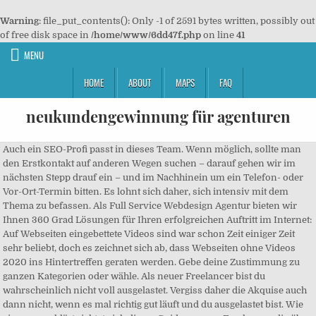
Warning
: file_put_contents(): Only -1 of 2591 bytes written, possibly out
of free disk space in
/home/www/6dd47f.php
on line
41
MENU
HOME
ABOUT
MAPS
FAQ
neukundengewinnung für agenturen
Auch ein SEO-Profi passt in dieses Team. Wenn möglich, sollte man den Erstkontakt auf anderen Wegen suchen – darauf gehen wir im nächsten Stepp drauf ein – und im Nachhinein um ein Telefon- oder Vor-Ort-Termin bitten. Es lohnt sich daher, sich intensiv mit dem Thema zu befassen. Als Full Service Webdesign Agentur bieten wir Ihnen 360 Grad Lösungen für Ihren erfolgreichen Auftritt im Internet: Auf Webseiten eingebettete Videos sind war schon Zeit einiger Zeit sehr beliebt, doch es zeichnet sich ab, dass Webseiten ohne Videos 2020 ins Hintertreffen geraten werden. Gebe deine Zustimmung zu ganzen Kategorien oder wähle. Als neuer Freelancer bist du wahrscheinlich nicht voll ausgelastet. Vergiss daher die Akquise auch dann nicht, wenn es mal richtig gut läuft und du ausgelastet bist. Wie eingangs erklärt richtet sich dieser Guide an neue Freelancer, die über Zeit aber nicht über Budget verfügen. Wenn man also schon kalte Telefonakquise betreibt, dann sollte man dem Kunden in der Nachbereitung auf jeden Fall nochmals schriftlich kontaktieren – am besten bedankt man sich für das Telefonat und umreist die wichtigsten Punkte. Gehen wir noch mal auf die „kalte“ Variante und explizit auf die Telefonakquise ein. 1. Stellenangebote: agentur neukundengewinnung finden Sie bei der Jobbörse NEXT-JOBS Deutschland. Gründer sollten zu Existenzgründermeetings gehen und auf Weiterbildungsveranstaltungen netzwerken. Einige Methoden sind etwa: Es gibt unendlich viele Wege, um an neue Kunden zu kommen. Finde heraus, wer dort arbeitet (eventuell brauchst du einen Premium-Account von Xing oder LinkedIn, um die Info zu kommen). [Und ist es sinnvoll? Außerdem findest du hier unseren Marketingbudgetrechner, wo du herausfinden kannst, welche Marketingmethoden du dir leisten kannst. Tipp: Sprich Leute mit Namen an. Trage dich jetzt in unseren Newsletter ein und wir informieren dich, wenn es was Neues gibt. Die Auslastung der eigenen Mitarbeiter kann sehr unterschiedlich sein und oft stellen Freelancer die beste Alternative zur Festanstellung dar. Auch in der digitalisierten Welt gehört der Postweg noch lange nicht zum alten Eisen. Diese Website benutzt Cookies. Aber eigentlich am wichtigsten sind die Kontaktdaten, schließlich will man, dass der Empfänger bei Interesse schnell Kontakt aufnehmen kann. Agenturen und Dienstleister sorgen für eine erfolgreiche Beziehung. Melde dich zu unserem Newsletter an und bleib auf dem Laufenden. Um die Beziehung zu Bestandskunden zu pflegen und gleichzeitig einen stetigen Strom an Neukunden zu erzeugen benötigt es eins: ein professionelles Vertriebsteam zur Neukundengewinnung. Denn Bestandskunden wissen nicht nur, was man zu bieten hat, sondern sie haben bereits ein gewisses Vertrauen in den Auftragnehmer. Mittwalds FLUX: Was sind effektive Kommunikationswege? Agentur zur Neukundengewinnung Profitieren Sie von unserer Expertise. um was für ein Produkt es sich handelt und was dieses kann. Er ist spezialisiert auf Online Strategie und SEO. Inspiring Performance Machen Sie Ihrem Vertrieb mit dem richtigen Incentive Feuer unterm Hintern. Keine Vertragslaufzeit! Können Freelancer mit Fiverr und Co Geld verdienen? Das wäre auch die beste Gelegenheit, seine Leistungen vorzustellen und die ersten wertvollen Kontakte zu knüpfen. Warum brauche ich eine Neukundenstrategie? In diesem Artikel stellen wir einen automatischen Prozess vor, der die Kaltakquise komplett ersetzt und für die Neukundengewinnung im Bereich Versicherung perfekt passt.. Neukundengewinnung ist ein langer Prozess, der viel Arbeit und Zeit erfordert. Darüber hinaus ist er Teammitglied beim Online-Magazin Zielbar und seit über 13 Jahren in Costa Rica beheimatet. Sales Consulting-Agentur für Neukundengewinnung. Der Streuverlust von Akquise- und Werbemaßnahmen wird durch die Fokussierung deutlich reduziert, gleichzeitig macht man sich in der Branche einen Namen als Experte. Hinzu kommt, dass bei einem solchen Telefongespräch wenig im Gedächtnis hängen bleibt. Bei der Warmakquise hingegen nimmt man Kontakt zu Kunden auf, mit denen man bereits bekannt ist. Mit der kostenlosen Partnerprogramm-Mitgliedschaft gewinnen Sie im Handumdrehen neue Kunden und erhöhen die Reichweite für Ihr Business. Der New-Business-Spezialist für Kommunikationsagenturen Seit 30 Jahren kenne ich das Agentur-Geschäft und das Thema Neugeschäft aus den verschiedensten Perspektiven. Grundvoraussetzung: ein gutes Produkt oder eine gute Dienstleistung ;-). Als Texter kann man zum Beispiel mit einem Webdesigner zusammenarbeiten. Den gleichen Ablauf von oben kannst du nun mit potenziellen Kunden wiederholen. Die Reputation sorgt dafür, dass die Erfolgsquote bei der Warmakquise deutlich besser ist als bei der Kaltakquise. Gleichzeitig muss die knappe Zeit dafür genutzt werden, ihm vom Produkt oder der Leistung auch noch zu überzeugen. Allerdings sprechen Zahnpasten, die die Zähne aufhellen oder die Schmerzempfindlichkeit reduzieren einen bestimmten Kundenkreis an und haben damit bessere Erfolgsaussichten. Kunden sind existenziell – vor allem für Selbstständige ist es wichtig, einen großen Kundenstamm zu haben. Wir sind eine Performance Marketing Agentur, die sich darauf spezialisiert hat, für Dienstleister mit bezahlten Werbeanzeigen online neue Kundenanfragen zu generieren. Glücklicherweise gibt es ja nicht nur das Telefon, um zu akquirieren. Hinweise und Datenschutz zum Newsletter-Versand, Bevor du die Neukundenstrategie festlegst, Deine beste Strategie zur Neukundengewinnung, Methode 1: Netzwerk von Kollegen aufbauen, Methode 2: Netzwerk von potenziellen Kunden aufbauen. Im Weiteren kannst du in passenden Gruppen aktiv werden und so für mehr Aufmerksamkeit sorgen. Bevor Sie potenziellen Kunden nachlaufen, sollten Sie sicherstellen, dass bereits aktive Interessenten Sie finden. Tipp: Es sollte grundsätzlich dein Ziel sein, dich auf deine Kernaufgabe zu konzentrieren. Im Gegensatz zur Gewinnung neuer Aufträge von bestehenden Kunden, geht es bei der Neukundengewinnung darum, mit Personen oder Unternehmen zusammenzuarbeiten, mit denen du bisher nichts zu tun hattest. Dieser Abschnitt richtet sich an Freelancer im digitalen Bereich (Marketing, SEO, Texte, Grafik, Entwicklung). Selbstständige sind Experten auf ihrem Gebiet. Allerdings muss man gestehen: Kaltakquise ist ein harter Job. Kundenakquise besser nicht über den Preis, https://www.vertriebsleitfaeden.de/telefonmarketing-kundenakquise-kaltakquise-telefon/. Das wollen wir gemeinsam in diesem Artikel herausfinden. Die größte Durchschlagskraft hat immer der persönliche Kontakt. Werbemittel zur Kundenbindung Bedruckbare Werbemittel werden für Präsentationen, Promotions und vor allem als Geschenke eingesetzt. Neukundengewinnung ist ein Prozess, der umfassende Kompetenz erfordert und deshalb nicht delegiert werden kann. ], Strategie zur Kundengewinnung durch den eigenen Podcast, Neuen Auftrag in einer Woche bekommen [Schritt-für-Schritt-Anleitung], Ausgebrannt von der Arbeit? Wenn es um die Neukundengewinnung geht, lohnt es sich langfristig zu denken. Auf der Suche nach Neukundengewinnung für Ihr Telemarketing-Outbound? Wie bereits erwähnt, brauchst du als Freelancer Kunden. für Agenturen, Freelancer und Webdesigner. Entsprechend ist die Verfügbarkeit kein Problem. Als solcher kann man nicht zuletzt auch höhere Preise verlangen. Wenn sich Agenturen auf etwas verstehen, dann ja wohl auf Werbung. Denn meist kennt der Empfänger weder die Marke noch deren Angebot. done Zeitersparnis. DIMARCON wurde 1991 durch Daniel Rexhausen gegründet und hat sich seitdem Schritt für Schritt auf die Neukundengewinnung im B2B-Bereich spezialisiert. Als Selbstständiger gilt: Nur wer Arbeit hat, der verdient auch Geld. Die Neukundengewinnung ist eine der größten Herausforderungen für neue Freelancer und kann dir das Genick brechen, bevor dein Business überhaupt so richtig startet. Dann wird es mit den Neukunden klappen. Du wirst für immer auf Neukunden angewiesen sein. Diese Cookies sind für die korrekte Anzeige und Funktion unserer Website ein Muss, Diese Cookies ermöglichen uns die Analyse deiner Website-Nutzung. Als Sales Consulting-Agentur für Neukundengewinnung helfen wir bei Marketing, Training, Coaching, Beratung und sorgen für nachhaltige Umsätze. Durch unser Know-How erhalten Sie von uns zahlreiche Tipps und wir beraten Sie ausführlich in Vertriebsangelegenheiten. Für jeden Freelancer, jede Agentur und jedes Unternehmen sind Kunden existenziell. Dann such dir deine Lieblinge aus. Nur so können wir, Diese Cookies teilen wir. Du musst diese also irgendwie gewinnen. Wichtig ist, dass du dich auf einige wenige konzentrierst und diese durchziehst. Deine E-Mail-Adresse wird nicht veröffentlicht. Es ist daher sehr wichtig, dass diese dich und deine Dienstleistung ins perfekte Licht stellt. Dialogmarketing-Agenturen schaffen Response Dialogmarketing eröffnet online und offline Responsemöglichkeiten für Kunden. Jede Preiserhöhung ist nur schwer zu kommunizieren. Telefonakquise – ist die noch zeitgerecht? kann man als Datenschutzexperte der lokalen Wirtschaftsförderung einen Vortrag beim nächsten Unternehmertreffen vorschlagen. Wer seine Zielgruppe definiert und kennengelernt hat, der kann endlich mit der Akquise beginnen. Baue dir daher ein starkes Netzwerk an Partnern und Kollegen auf. Gerade Gründer unterstützen sich oft gegenseitig, schließlich müssen oder mussten sie sich auch mit der Akquise „rumschlagen“ und kennen die Anfangsprobleme genau. Du wirst mit großer Wahrscheinlichkeit einen Auftrag bekommen. Toller Artikel! Du willst nicht damit deine Zeit verlieren. Eine weitere 08/15-Zahncreme braucht kein Mensch. Neben dem Blog kümmert sie sich um Public Relations sowie das Content Marketing. Alle Preise zzgl. Wir entlasten Sie in der Akquise und Sie können Sie somit auf Ihr Kerngeschäft konzentrieren. Die Vorgehensweise sollte deswegen an aktuelle Erkenntnisse angepasst werden. Mit Xolo kannst du in wenigen Klicks ein 1-Personen-Unternehmen in Estland gründ