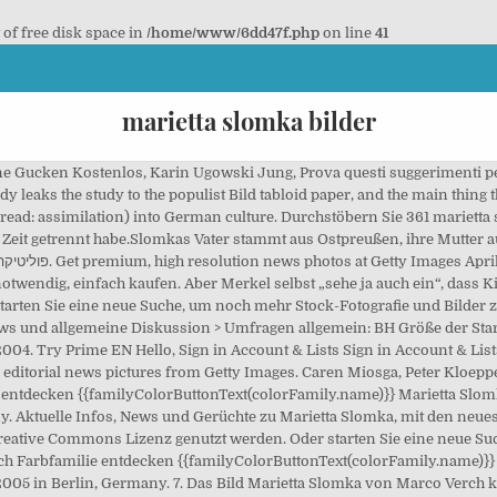
t of free disk space in
/home/www/6dd47f.php
on line
41
marietta slomka bilder
 Gucken Kostenlos, Karin Ugowski Jung, Prova questi suggerimenti per a
dy leaks the study to the populist Bild tabloid paper, and the main thing
read: assimilation) into German culture. Durchstöbern Sie 361 marietta
habe.Slomkas Vater stammt aus Ostpreußen, ihre Mutter aus Köln. ה בקלן בשנת 1969.. היא למדה
 deutsche Journalistin
wendig, einfach kaufen. Aber Merkel selbst „sehe ja auch ein“, dass Ki
starten Sie eine neue Suche, um noch mehr Stock-Fotografie und Bilder 
 News und allgemeine Diskussion > Umfragen allgemein: BH Größe der St
2004. Try Prime EN Hello, Sign in Account & Lists Sign in Account & Lis
 editorial news pictures from Getty Images. Caren Miosga, Peter Kloepp
 entdecken {{familyColorButtonText(colorFamily.name)}} Marietta Slomk
. Aktuelle Infos, News und Gerüchte zu Marietta Slomka, mit den neuest
eative Commons Lizenz genutzt werden. Oder starten Sie eine neue Su
ch Farbfamilie entdecken {{familyColorButtonText(colorFamily.name)}} 
2005 in Berlin, Germany. 7. Das Bild Marietta Slomka von Marco Verch