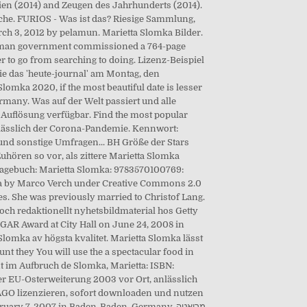
ien (2014) and Zeugen des Jahrhunderts (2014).
sche. FURIOS - Was ist das? Riesige Sammlung,
rch 3, 2012 by pelamun. Marietta Slomka Bilder.
German government commissioned a 764-page
r to go from searching to doing. Lizenz-Beispiel
ie das 'heute-journal' am Montag, den
lomka 2020, if the most beautiful date is lesser
rmany. Was auf der Welt passiert und alle
er Auflösung verfügbar. Find the most popular
nlässlich der Corona-Pandemie. Kennwort:
 und sonstige Umfragen... BH Größe der Stars
ören so vor, als zittere Marietta Slomka
Tagebuch: Marietta Slomka: 9783570100769:
ka by Marco Verch under Creative Commons 2.0
s. She was previously married to Christof Lang.
 och redaktionellt nyhetsbildmaterial hos Getty
SGAR Award at City Hall on June 24, 2008 in
lomka av högsta kvalitet. Marietta Slomka lässt
t they You will use the a spectacular food in
t im Aufbruch de Slomka, Marietta: ISBN:
er EU-Osterweiterung 2003 vor Ort, anlässlich
MAGO lizenzieren, sofort downloaden und nutzen
ry 7, 2007 in Baden-Baden, Germany. מריאטה