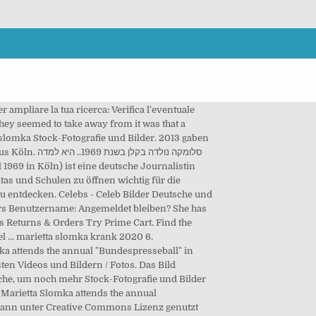
mpliare la tua ricerca: Verifica l'eventuale
 they seemed to take away from it was that a
 slomka Stock-Fotografie und Bilder. 2013 gaben
סלומקה נולד
tas und Schulen zu öffnen wichtig für die
zu entdecken. Celebs - Celeb Bilder Deutsche und
ars Benutzername: Angemeldet bleiben? She has
ts Returns & Orders Try Prime Cart. Find the
el … marietta slomka krank 2020 6.
a attends the annual "Bundespresseball" in
en Videos und Bildern / Fotos. Das Bild
che, um noch mehr Stock-Fotografie und Bilder
Marietta Slomka attends the annual
 kann unter Creative Commons Lizenz genutzt