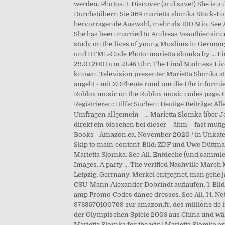
werden. Photos. 1. Discover (and save!) She is
Durchstöbern Sie 364 marietta slomka Stock-Fot
hervorragende Auswahl, mehr als 100 Mio. See Al
She has been married to Andreas Veauthier sin
study on the lives of young Muslims in Germany. 
und HTML-Code Photo: marietta slomka by … Find
29.01.2001 um 21.45 Uhr. The Final Madness Live 
known. Television presenter Marietta Slomka att
angeht - mit ZDFheute rund um die Uhr informiert
Roblox music on the Roblox music codes page. G
Registrieren: Hilfe: Suchen: Heutige Beiträge: 
Umfragen allgemein - … Marietta Slomka über J
direkt ein bisschen bei dieser – ähm – fast m
Books - Amazon.ca. November 2020 / in Unkateg
Skip to main content. Bild: ZDF und Uwe Düttman
Marietta Slomka. See All. Entdecke (und sammle) 
Images. A party … The verified Nashville March 
Leipzig, Germany. Merkel entgegnet, man gehe ja
CSU-Mann Alexander Dobrindt auflaufen. 1. Bild:
amp Promo Codes dance dresses. See All. 14. No
9783570100769 sur amazon.fr, des millions de li
der Olympischen Spiele 2008 aus China und währ
Marietta Slomka for the win! Marietta Slomka arr