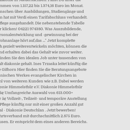
mmen von 1.157,22 bis 1.374,16 Euro im Monat.
Menschen über Ausbildungen, Studiengänge und
n hat mit Verdi einen Tarifabschluss verhandelt.
Pflege ausgehandelt. Die nebenstehende Tabelle
er klicken! 04221 974380. Was Auszubildende,
 Personalentwicklung und -gewinnung bei der
hnanlage hört auf,das ..." Jetzt komplette
ch gezielt weiterentwickeln möchten, können die
 erhalten dabei das Gehalt wie zuvor weiter.
 Finden Sie den idealen Job unter tausenden von
t diakonie gehalt. Ines Trzaska leitet künftig die
ie Gifhorn Hier finden Sie die Beratungsangebote
onischen Werkes evangelischer Kirchen in
hl von weiteren Kunden wie z.B. Dabei werden
konie Himmelsthür e.V. Diakonie Himmelsthür
. â¢ Umfangreiche Auswahl von 613.000+
¢ Vollzeit-, Teilzeit- und temporäre Anstellung
 Pflege künftig nur mit einer großen Anzahl gut
al - Diakonie Deutschlan . Jetzt bewerben!
hrtsverband mit durchschnittlich 2.875 Euro.
sen. Er entspricht dem eines anderen Bereichs.