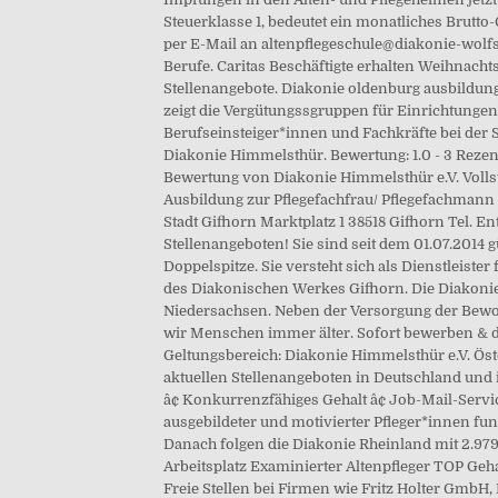
Steuerklasse 1, bedeutet ein monatliches Brutt
per E-Mail an altenpflegeschule@diakonie-wolf
Berufe. Caritas Beschäftigte erhalten Weihnacht
Stellenangebote. Diakonie oldenburg ausbildung
zeigt die Vergütungssgruppen für Einrichtungen
Berufseinsteiger*innen und Fachkräfte bei der 
Diakonie Himmelsthür. Bewertung: 1.0 - 3 Rezens
Bewertung von Diakonie Himmelsthür e.V. Vollst
Ausbildung zur Pflegefachfrau/ Pflegefachmann
Stadt Gifhorn Marktplatz 1 38518 Gifhorn Tel. 
Stellenangeboten! Sie sind seit dem 01.07.2014 gü
Doppelspitze. Sie versteht sich als Dienstleist
des Diakonischen Werkes Gifhorn. Die Diakoni
Niedersachsen. Neben der Versorgung der Bewoh
wir Menschen immer älter. Sofort bewerben & 
Geltungsbereich: Diakonie Himmelsthür e.V. Ös
aktuellen Stellenangeboten in Deutschland und i
â¢ Konkurrenzfähiges Gehalt â¢ Job-Mail-Servic
ausgebildeter und motivierter Pfleger*innen fun
Danach folgen die Diakonie Rheinland mit 2.979 
Arbeitsplatz Examinierter Altenpfleger TOP Ge
Freie Stellen bei Firmen wie Fritz Holter GmbH,