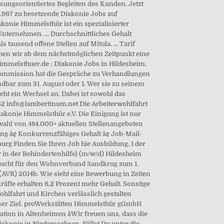
ungsorientiertes Begleiten des Kunden. Jetzt
7.967 zu besetzende Diakonie Jobs auf
onie Himmelsthür ist ein spezialisierter
nternehmen. ... Durchschnittliches Gehalt
ausend offene Stellen auf Mitula. ... Tarif
chen wir ab dem nächstmöglichen Zeitpunkt eine
himmelsthuer.de ; Diakonie Jobs in Hildesheim.
ifkommission hat die Gespräche zu Verhandlungen
dbar zum 31. August oder 1. Wer sie zu seinem
eht ein Wechsel an. Dabei ist sowohl das
562 info@lambertinum.net Die Arbeiterwohlfahrt
Diakonie Himmelsthür e.V. Die Einigung ist nur
swahl von 484.000+ aktuellen Stellenangeboten
ung â¢ Konkurrenzfähiges Gehalt â¢ Job-Mail-
urg Finden Sie Ihren Job hie Ausbildung. 1 der
r in der Behindertenhilfe) (m/w/d) Hildesheim
r sucht für den Wohnverbund Sandkrug zum 1.
 (AVR) 2014b. Wie sieht eine Bewerbung in Zeiten
kräfte erhalten 6,2 Prozent mehr Gehalt. Sonstige
lfahrt und Kirchen verlässlich gestalten
unser Ziel. proWerkstätten Himmelsthür gGmbH
tion in Altenheimen âWir freuen uns, dass die
akonie in Niedersachsen. Fällst Du unter die