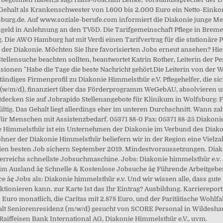
o-Gehalt als Krankenschwester von 1.600 bis 2.000 Euro ein Netto-Einko
sburg.de. Auf www.soziale-berufe.com informiert die Diakonie junge 
sgeld in Anlehnung an den TVöD. Die Tarifgemeinschaft Pflege in Breme
. Die AWO Hamburg hat mit Verdi einen Tarifvertrag für die stationäre 
 der Diakonie. Möchten Sie Ihre favorisierten Jobs erneut ansehen? Hi
Stellensuche beachten sollten, beantwortet Katrin Rother, Leiterin der
ionen "Habe die Tage die beste Nachricht gehört.Die Leiterin von der Wo
ändiges Firmenprofil zu Diakonie Himmelsthür e.V. Pflegehelfer, die si
 (w/m/d), finanziert über das Förderprogramm WeGebAU, absolvieren und
Entdecken Sie auf Jobrapido Stellenangebote für Klinikum in Wolfsburg:
ltig. Das Gehalt liegt allerdings eher im unteren Durchschnitt. Wann zahl
er für Menschen mit Assistenzbedarf. 05371 88-0 Fax: 05371 88-25 Diakon
e Himmelsthür ist ein Unternehmen der Diakonie im Verbund des Diak
ner der Diakonie Himmelsthür beliefern wir in der Region eine Vielza
den besten Job sichern September 2019. Mindestvoraussetzungen. Dia
terreichs schnellste Jobsuchmaschine. Jobs: Diakonie himmelsthür e.v
m Ausland â¢ Schnelle & Kostenlose Jobsuche â¢ Führende Arbeitgeber â
e â¢ Jobs als: Diakonie himmelsthür e.v. Und wir wissen alle, dass gute
ktionieren kann. zur Karte Ist das Ihr Eintrag? Ausbildung. Karriereport
Euro monatlich, die Caritas mit 2.878 Euro, und der Paritätische Wohlfa
halt Seniorenresidenz (m/w/d) gesucht von SCORE Personal in Wildeshau
 Raiffeisen Bank International AG, Diakonie Himmelsthür e.V., uvm.