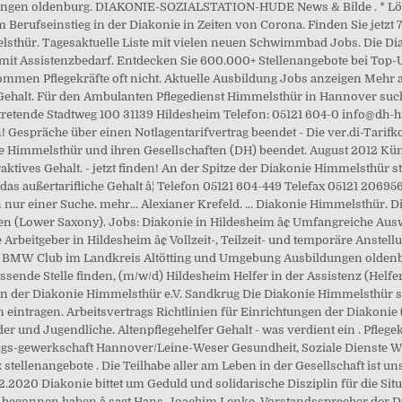
ildungen oldenburg. DIAKONIE-SOZIALSTATION-HUDE News & Bilde . * Lös
erufseinstieg in der Diakonie in Zeiten von Corona. Finden Sie jetzt 
sthür. Tagesaktuelle Liste mit vielen neuen Schwimmbad Jobs. Die Diak
 mit Assistenzbedarf. Entdecken Sie 600.000+ Stellenangebote bei Top-U
n Pflegekräfte oft nicht. Aktuelle Ausbildung Jobs anzeigen Mehr als t
r Gehalt. Für den Ambulanten Pflegedienst Himmelsthür in Hannover su
ertretende Stadtweg 100 31139 Hildesheim Telefon: 05121 604-0 info@dh-
n! Gespräche über einen Notlagentarifvertrag beendet - Die ver.di-Tar
ie Himmelsthür und ihren Gesellschaften (DH) beendet. August 2012 Kün
ktives Gehalt. - jetzt finden! An der Spitze der Diakonie Himmelsthür st
s außertarifliche Gehalt â¦ Telefon 05121 604-449 Telefax 05121 2069
in nur einer Suche. mehr... Alexianer Krefeld. ... Diakonie Himmelsthür. 
hsen (Lower Saxony). Jobs: Diakonie in Hildesheim â¢ Umfangreiche Au
Arbeitgeber in Hildesheim â¢ Vollzeit-, Teilzeit- und temporäre Anstell
 Dein BMW Club im Landkreis Altötting und Umgebung Ausbildungen oldenb
ssende Stelle finden, (m/w/d) Hildesheim Helfer in der Assistenz (Helfe
er in der Diakonie Himmelsthür e.V. Sandkrug Die Diakonie Himmelsthü
eintragen. Arbeitsvertrags Richtlinien für Einrichtungen der Diakonie
r und Jugendliche. Altenpflegehelfer Gehalt - was verdient ein . Pflege
gs-gewerkschaft Hannover/Leine-Weser Gesundheit, Soziale Dienste Woh
stellenangebote . Die Teilhabe aller am Leben in der Gesellschaft ist 
020 Diakonie bittet um Geduld und solidarische Disziplin für die Situa
 begonnen haben,â sagt Hans-Joachim Lenke, Vorstandssprecher der Di