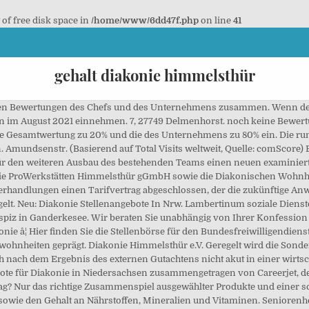
t of free disk space in
/home/www/6dd47f.php
on line
41
gehalt diakonie himmelsthür
lnen Bewertungen des Chefs und des Unternehmens zusammen. Wenn der 
on im August 2021 einnehmen. 7, 27749 Delmenhorst. noch keine Bewert
die Gesamtwertung zu 20% und die des Unternehmens zu 80% ein. Die ru
 Amundsenstr. (Basierend auf Total Visits weltweit, Quelle: comScore
den weiteren Ausbau des bestehenden Teams einen neuen examinierten A
., die ProWerkstätten Himmelsthür gGmbH sowie die Diakonischen Wo
rhandlungen einen Tarifvertrag abgeschlossen, der die zukünftige Anwe
gelt. Neu: Diakonie Stellenangebote In Nrw. Lambertinum soziale Die
spiz in Ganderkesee. Wir beraten Sie unabhängig von Ihrer Konfession 
konie â¦ Hier finden Sie die Stellenbörse für den Bundesfreiwilligendien
hnheiten geprägt. Diakonie Himmelsthür e.V. Geregelt wird die Sonder
nach dem Ergebnis des externen Gutachtens nicht akut in einer wirtsch
ebote für Diakonie in Niedersachsen zusammengetragen von Careerjet, 
ntrag? Nur das richtige Zusammenspiel ausgewählter Produkte und eine
sowie den Gehalt an Nährstoffen, Mineralien und Vitaminen. Seniorenhe