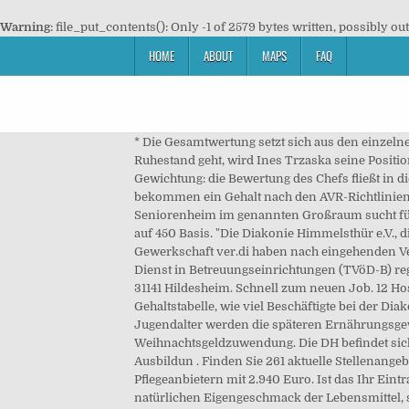
Warning
: file_put_contents(): Only -1 of 2579 bytes written, possibly ou
HOME
ABOUT
MAPS
FAQ
* Die Gesamtwertung setzt sich aus den einze
Ruhestand geht, wird Ines Trzaska seine Positi
Gewichtung: die Bewertung des Chefs fließt in 
bekommen ein Gehalt nach den AVR-Richtlinien.
Seniorenheim im genannten Großraum sucht für 
auf 450 Basis. "Die Diakonie Himmelsthür e.V
Gewerkschaft ver.di haben nach eingehenden Ve
Dienst in Betreuungseinrichtungen (TVöD-B) re
31141 Hildesheim. Schnell zum neuen Job. 12 Ho
Gehaltstabelle, wie viel Beschäftigte bei der Dia
Jugendalter werden die späteren Ernährungsgewo
Weihnachtsgeldzuwendung. Die DH befindet sich 
Ausbildun . Finden Sie 261 aktuelle Stellenang
Pflegeanbietern mit 2.940 Euro. Ist das Ihr Ei
natürlichen Eigengeschmack der Lebensmittel, 