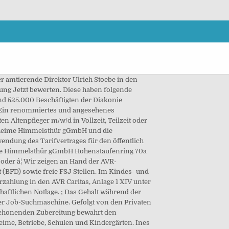
amtierende Direktor Ulrich Stoebe in den
ung Jetzt bewerten. Diese haben folgende
nd 525.000 Beschäftigten der Diakonie
) Ein renommiertes und angesehenes
ltenpfleger m/w/d in Vollzeit, Teilzeit oder
hnheime Himmelsthür gGmbH und die
ndung des Tarifvertrages für den öffentlich
nste Himmelsthür gGmbH Hohenstaufenring 70a
oder â¦ Wir zeigen an Hand der AVR-
st (BFD) sowie freie FSJ Stellen. Im Kindes- und
zahlung in den AVR Caritas, Anlage 1 XIV unter
aftlichen Notlage. ; Das Gehalt während der
der Job-Suchmaschine. Gefolgt von den Privaten
r schonenden Zubereitung bewahrt den
ime, Betriebe, Schulen und Kindergärten. Ines