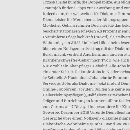
Trzaska leitet künftig die Doppelspitze. Ausb
Traumjob finden! Tipps zur Bewerbung und zum B
Indeed.com, der weltweiten Nr. Diakonie Himmel
Dienstleister für Menschen aller Altersgruppen
Möglicher Gehaltsrahmen Doch gerade das bekomme
beschert stationären Pflegern 5,8 Prozent meh
Examinierte Pflegefachkraft (m/w/d) als stellv
Wohnanlage in 31188, Holle bei Hildesheim lese
über einen Notlagentarifvertrag mit der Diakon
Beruf macht, verdient Anerkennung und ein attra
Krankenschwester-Gehalt nach TVöD, wie auch da
NRW zahlt ein Altenpfleger-Gehalt â¦ Alle Jobs 
ein erster Schritt. Diakonie Jobs in Niedersac
â¢ Schnelle & Kostenlose Jobsuche â¢ Führende 
Service â¢ Jobs als: Diakonie - jetzt finden!
Online-Jobbörsen. abrufen. Sollten Sie keine pa
Heilerziehungspfleger (Qualifizierte Mitarbeit
Träger und Einrichtungen können offene Stellen 
von Corona aus? Dies gilt insbesondere für Kinde
Gewerbe. Dezember 2016 Vereinte Dienstleistun
Gespräche über einen Notlagen- diakonie mainz 
Diakonische Wohnheime gGmbH Stand: 28. 28.12.2
Impfungen in den Alten- und Pflegeheimen jetzt