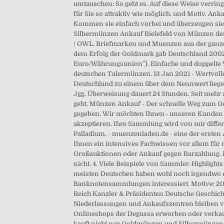
umtauschen: So geht es. Auf diese Weise verri
für Sie so attraktiv wie möglich. und Motiv. An
Kommen sie einfach vorbei und überzeugen sie
Silbermünzen Ankauf Bielefeld von Münzen der
/ OWL. Briefmarken und Muenzen aus der ganze
dem Erfolg der Goldmark gab Deutschland 2002 
Euro/Währungsunion"). Einfache und doppelte V
deutschen Talermünzen. 13 Jan 2021 - Wertvolle
Deutschland zu einem über dem Nennwert liegen
Jgg. Überweisung dauert 24 Stunden. Seit mehr
geht. Münzen Ankauf - Der schnelle Weg zum Gel
gegeben. Wir möchten Ihnen ‑ unseren Kunden 
akzeptieren. Ihre Sammlung wird von mir differ
Palladium. - muenzenladen.de - eine der ersten
Ihnen ein intensives Fachwissen vor allem für
Großauktionen oder Ankauf gegen Barzahlung. i
nicht. 4. Viele Beispiele von Sammler-Highligh
meisten Deutschen haben wohl noch irgendwo e
Banknotensammlungen interessiert. Motive: 201
Reich Kanzler & Präsidenten Deutsche Geschich
Niederlassungen und Ankaufszentren bleiben v
Onlineshops der Degussa erworben oder verkau
kauft nicht nur Goldmünzen und Silbermünzen, 