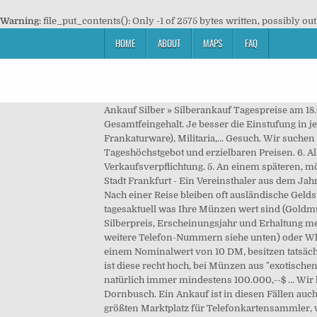
Warning
: file_put_contents(): Only -1 of 2575 bytes written, possibly out
HOME
ABOUT
MAPS
FAQ
Ankauf Silber » Silberankauf Tagespreise am 18.
Gesamtfeingehalt. Je besser die Einstufung in 
Frankaturware), Militaria,... Gesuch. Wir suc
Tageshöchstgebot und erzielbaren Preisen. 6. A
Verkaufsverpflichtung. 5. An einem späteren, m
Stadt Frankfurt - Ein Vereinsthaler aus dem Ja
Nach einer Reise bleiben oft ausländische Gel
tagesaktuell was Ihre Münzen wert sind (Goldm
Silberpreis, Erscheinungsjahr und Erhaltung me
weitere Telefon-Nummern siehe unten) oder Wha
einem Nominalwert von 10 DM, besitzen tatsäch
ist diese recht hoch, bei Münzen aus "exotische
natürlich immer mindestens 100.000,--$ … Wir k
Dornbusch. Ein Ankauf ist in diesen Fällen auc
größten Marktplatz für Telefonkartensammler, 