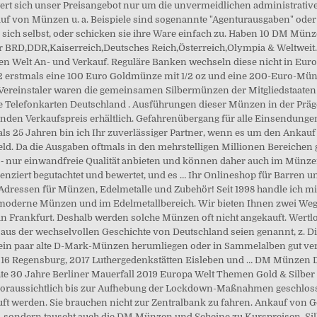
ngert sich unser Preisangebot nur um die unvermeidlichen administrati
kauf von Münzen u. a. Beispiele sind sogenannte "Agenturausgaben" oder
 sich selbst, oder schicken sie ihre Ware einfach zu. Haben 10 DM 
 BRD,DDR,Kaiserreich,Deutsches Reich,Österreich,Olympia & Weltweit.
n Welt An- und Verkauf. Reguläre Banken wechseln diese nicht in Eur
erstmals eine 100 Euro Goldmünze mit 1/2 oz und eine 200-Euro-Münze
ereinstaler waren die gemeinsamen Silbermünzen der Mitgliedstaaten d
 Telefonkarten Deutschland . Ausführungen dieser Münzen in der Präge
den Verkaufspreis erhältlich. Gefahrenübergang für alle Einsendungen
 als 25 Jahren bin ich Ihr zuverlässiger Partner, wenn es um den Anka
d. Da die Ausgaben oftmals in den mehrstelligen Millionen Bereichen ge
‑ nur einwandfreie Qualität anbieten und können daher auch im Münz
enziert begutachtet und bewertet, und es … Ihr Onlineshop für Barren u
 Adressen für Münzen, Edelmetalle und Zubehör! Seit 1998 handle ich m
 moderne Münzen und im Edelmetallbereich. Wir bieten Ihnen zwei Wege
n Frankfurt. Deshalb werden solche Münzen oft nicht angekauft. Wert
ts aus der wechselvollen Geschichte von Deutschland seien genannt, z.
in paar alte D-Mark-Münzen herumliegen oder in Sammelalben gut ver
6 Regensburg, 2017 Lu­ther­ge­denk­stät­ten Eis­le­ben und … DM Münz
te 30 Jahre Berliner Mauerfall 2019 Europa Welt Themen Gold & Silbe
oraussichtlich bis zur Aufhebung der Lockdown-Maßnahmen geschloss
ft werden. Sie brauchen nicht zur Zentralbank zu fahren. Ankauf von
sondern tauscht auch die DM Münzen und Scheine zu Kurspreisen. Silber