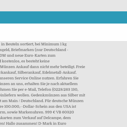
in Beuteln sortiert, bei Minimum 1 kg
bsgeld, Briefmarken (nur Deutschland -
ge DM und neue Euro-Karten zum
 kostenlos, es besteht keine
 Münzen Ankauf dann nicht mehr beteiligt. Freie
ckankauf, Silberankauf, Edelmetall-Ankauf.
nseren Service Online nutzen. Erfahren Sie
zen an uns, erhalten Sie je nach aktuellem
hmen Sie per e-Mail, Telefon (0228/263 130,
einliefern wollen. Gedenkmünzen aus Silber mit
rt am Main / Deutschland. Für deutsche Münzen
äre 100.000,--Dollar-Schein aus den USA ist
r Form, sowie Markenuhren. 999 € VB 60320
fonkarten zum Verkauf auf Delcampe, dem
nden! Hallo zusammen! D-Mark in Euro