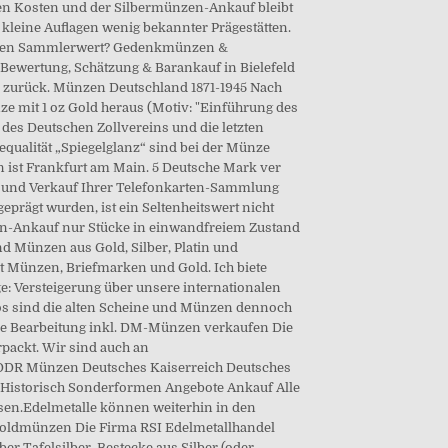
ven Kosten und der Silbermünzen-Ankauf bleibt
 kleine Auflagen wenig bekannter Prägestätten.
Münzen Sammlerwert? Gedenkmünzen &
Bewertung, Schätzung & Barankauf in Bielefeld
o zurück. Münzen Deutschland 1871-1945 Nach
 mit 1 oz Gold heraus (Motiv: "Einführung des
es Deutschen Zollvereins und die letzten
qualität „Spiegelglanz“ sind bei der Münze
 ist Frankfurt am Main. 5 Deutsche Mark ver
uf und Verkauf Ihrer Telefonkarten-Sammlung
prägt wurden, ist ein Seltenheitswert nicht
en-Ankauf nur Stücke in einwandfreiem Zustand
nd Münzen aus Gold, Silber, Platin und
it Münzen, Briefmarken und Gold. Ich biete
: Versteigerung über unsere internationalen
los sind die alten Scheine und Münzen dennoch
 Die Bearbeitung inkl. DM-Münzen verkaufen Die
packt. Wir sind auch an
en DDR Münzen Deutsches Kaiserreich Deutsches
r Historisch Sonderformen Angebote Ankauf Alle
en.Edelmetalle können weiterhin in den
 Goldmünzen Die Firma RSI Edelmetallhandel
 Tafelsilber, Bestecke aus Silber (oder