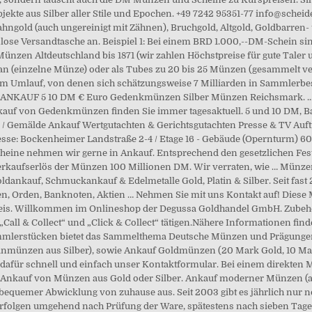
Objekte aus Silber aller Stile und Epochen. +49 7242 95351-77 info@sche
ngold (auch ungereinigt mit Zähnen), Bruchgold, Altgold, Goldbarren- 
nlose Versandtasche an. Beispiel 1: Bei einem BRD 1.000,--DM-Schein si
Münzen Altdeutschland bis 1871 (wir zahlen Höchstpreise für gute Taler 
an (einzelne Münze) oder als Tubes zu 20 bis 25 Münzen (gesammelt ve
m Umlauf, von denen sich schätzungsweise 7 Milliarden in Sammlerbes
 ANKAUF 5 10 DM € Euro Gedenkmünzen Silber Münzen Reichsmark. ..
kauf von Gedenkmünzen finden Sie immer tagesaktuell. 5 und 10 DM, Ba
 Gemälde Ankauf Wertgutachten & Gerichtsgutachten Presse & TV Auftrit
sse: Bockenheimer Landstraße 2-4 / Etage 16 - Gebäude (Opernturm) 
cheine nehmen wir gerne in Ankauf. Entsprechend den gesetzlichen Festl
rkaufserlös der Münzen 100 Millionen DM. Wir verraten, wie … Münzen,
ldankauf, Schmuckankauf & Edelmetalle Gold, Platin & Silber. Seit fast
rten, Orden, Banknoten, Aktien … Nehmen Sie mit uns Kontakt auf! Diese
reis. Willkommen im Onlineshop der Degussa Goldhandel GmbH. Zubehoe
Call & Collect“ und „Click & Collect“ tätigen.Nähere Informationen find
Sammlerstücken bietet das Sammelthema Deutsche Münzen und Prägunge
leinmünzen aus Silber), sowie Ankauf Goldmünzen (20 Mark Gold, 10 M
 dafür schnell und einfach unser Kontaktformular. Bei einem direkten
. Ankauf von Münzen aus Gold oder Silber. Ankauf moderner Münzen (
equemer Abwicklung von zuhause aus. Seit 2003 gibt es jährlich nur 
erfolgen umgehend nach Prüfung der Ware, spätestens nach sieben Ta