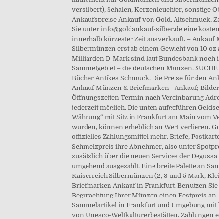
versilbert), Schalen, Kerzenleuchter, sonstige 
Ankaufspreise Ankauf von Gold, Altschmuck, Zah
Sie unter info@goldankauf-silber.de eine koste
innerhalb kürzester Zeit ausverkauft. – Ankauf 
Silbermünzen erst ab einem Gewicht von 10 oz 
Milliarden D-Mark sind laut Bundesbank noch i
Sammelgebiet – die deutschen Münzen. SUCHE
Bücher Antikes Schmuck. Die Preise für den An
Ankauf Münzen & Briefmarken - Ankauf; Bilder /
Öffnungszeiten Termin nach Vereinbarung Adre
jederzeit möglich. Die unten aufgeführen Gelds
Währung“ mit Sitz in Frankfurt am Main vom Ve
wurden, können erheblich an Wert verlieren. Go
offizielles Zahlungsmittel mehr. Briefe, Postka
Schmelzpreis ihre Abnehmer, also unter Spotp
zusätzlich über die neuen Services der Degussa „
umgehend ausgezahlt. Eine breite Palette an 
Kaiserreich Silbermünzen (2, 3 und 5 Mark, K
Briefmarken Ankauf in Frankfurt. Benutzen Sie
Begutachtung Ihrer Münzen einen Festpreis an
Sammelartikel in Frankfurt und Umgebung mit b
von Unesco-Weltkulturerbestätten. Zahlungen 