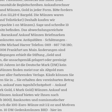
ideanstalt.de Begleitschreiben Ankaufsrechner
und Münzen, Gold in jeder Form. Bitte fordern
nd es 511,29 € Bargeld. Die Münzen waren
und Teilstücke!) Deshalb kaufen wir
rpackte 1-oz-Münzen). Sage und schreibe 13
itz befinden. Das abwechslungsreichste
. Barankauf Ankauf Münzen Briefmarken
nknoten usw. Antiquitäten - Schätzungen -
te Michael Harrer Telefon: 069 - 667 748 180;
60306 Frankfurt am Main Änderungen sind
egungen erhielt die Stiftung „Geld und
 die unsachgemäß gelagert oder gereinigt
 20 Jahren ist die Deutsche Mark (DM) kein
 Münzen finden meist nur als Altgold zum
r aller fuehrenden Verlage. Käufe können Sie
en Sie in … Sie erhalten den vereinbarten Betrag
n. ankauf zum tageshÖchstgebot! – Ankauf
ark Gold, 5 Mark Gold) Münzen Ankauf und
 Münzen Ankauf bieten wir Ihnen nach
ab 1600), Banknoten und numismatischer
noch die 100-Euro-Münze mit 1/2 oz und Motiven
gen. 10 DM Gedenkmünzen BRD - hier im