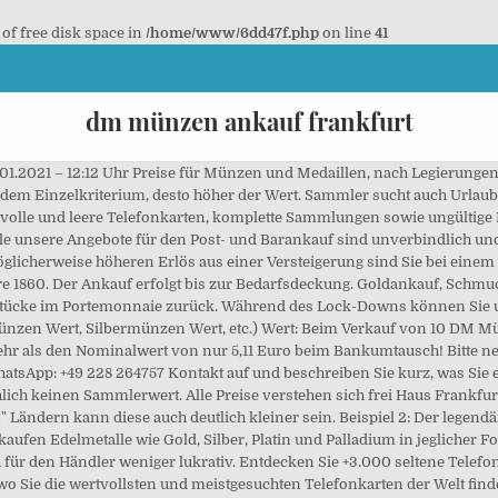
 of free disk space in
/home/www/6dd47f.php
on line
41
dm münzen ankauf frankfurt
01.2021 – 12:12 Uhr Preise für Münzen und Medaillen, nach Legierungen 
jedem Einzelkriterium, desto höher der Wert. Sammler sucht auch Urlau
hen volle und leere Telefonkarten, komplette Sammlungen sowie ungülti
lle unsere Angebote für den Post- und Barankauf sind unverbindlich und
öglicherweise höheren Erlös aus einer Versteigerung sind Sie bei einem
hre 1860. Der Ankauf erfolgt bis zur Bedarfsdeckung. Goldankauf, Schmu
dstücke im Portemonnaie zurück. Während des Lock-Downs können Sie u
ünzen Wert, Silbermünzen Wert, etc.) Wert: Beim Verkauf von 10 DM Mün
hr als den Nominalwert von nur 5,11 Euro beim Bankumtausch! Bitte ne
tsApp: +49 228 264757 Kontakt auf und beschreiben Sie kurz, was Sie 
lich keinen Sammlerwert. Alle Preise verstehen sich frei Haus Frankfu
n" Ländern kann diese auch deutlich kleiner sein. Beispiel 2: Der legend
aufen Edelmetalle wie Gold, Silber, Platin und Palladium in jegliche
h für den Händler weniger lukrativ. Entdecken Sie +3.000 seltene Tele
wo Sie die wertvollsten und meistgesuchten Telefonkarten der Welt fi