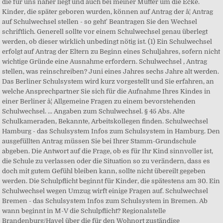
die für uns näher liegt und auch bei meiner Mutter um die Ecke.
Kinder, die später geboren wurden, können auf Antrag der â¦ Antrag
auf Schulwechsel stellen - so geht' Beantragen Sie den Wechsel
schriftlich. Generell sollte vor einem Schulwechsel genau überlegt
werden, ob dieser wirklich unbedingt nötig ist. (1) Ein Schulwechsel
erfolgt auf Antrag der Eltern zu Beginn eines Schuljahres, sofern nicht
wichtige Gründe eine Ausnahme erfordern. Schulwechsel , Antrag
stellen, was reinschreiben? Juni eines Jahres sechs Jahre alt werden.
Das Berliner Schulsystem wird kurz vorgestellt und Sie erfahren, an
welche Ansprechpartner Sie sich für die Aufnahme Ihres Kindes in
einer Berliner â¦ Allgemeine Fragen zu einem bevorstehenden
Schulwechsel. ... Angaben zum Schulwechsel. § 45 Abs. Alte
Schulkameraden, Bekannte, Arbeitskollegen finden. Schulwechsel
Hamburg - das Schulsystem Infos zum Schulsystem in Hamburg. Den
ausgefüllten Antrag müssen Sie bei Ihrer Stamm-Grundschule
abgeben. Die Antwort auf die Frage, ob es für Ihr Kind sinnvoller ist,
die Schule zu verlassen oder die Situation so zu verändern, dass es
doch mit gutem Gefühl bleiben kann, sollte nicht übereilt gegeben
werden. Die Schulpflicht beginnt für Kinder, die spätestens am 30. Ein
Schulwechsel wegen Umzug wirft einige Fragen auf. Schulwechsel
Bremen - das Schulsystem Infos zum Schulsystem in Bremen. Ab
wann beginnt in M-V die Schulpflicht? Regionalstelle
Brandenburg/Havel über die für den Wohnort zuständige