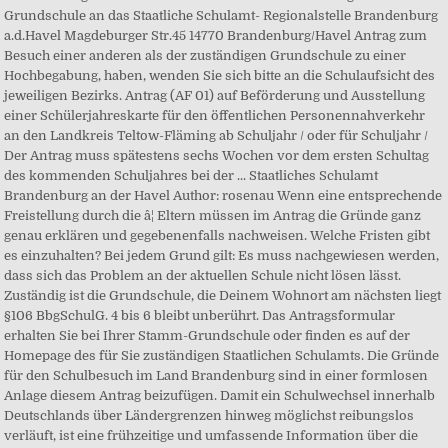
Grundschule an das Staatliche Schulamt- Regionalstelle Brandenburg
a.d.Havel Magdeburger Str.45 14770 Brandenburg/Havel Antrag zum
Besuch einer anderen als der zuständigen Grundschule zu einer
Hochbegabung, haben, wenden Sie sich bitte an die Schulaufsicht des
jeweiligen Bezirks. Antrag (AF 01) auf Beförderung und Ausstellung
einer Schülerjahreskarte für den öffentlichen Personennahverkehr
an den Landkreis Teltow-Fläming ab Schuljahr / oder für Schuljahr /
Der Antrag muss spätestens sechs Wochen vor dem ersten Schultag
des kommenden Schuljahres bei der ... Staatliches Schulamt
Brandenburg an der Havel Author: rosenau Wenn eine entsprechende
Freistellung durch die â¦ Eltern müssen im Antrag die Gründe ganz
genau erklären und gegebenenfalls nachweisen. Welche Fristen gibt
es einzuhalten? Bei jedem Grund gilt: Es muss nachgewiesen werden,
dass sich das Problem an der aktuellen Schule nicht lösen lässt.
Zuständig ist die Grundschule, die Deinem Wohnort am nächsten liegt
§106 BbgSchulG. 4 bis 6 bleibt unberührt. Das Antragsformular
erhalten Sie bei Ihrer Stamm-Grundschule oder finden es auf der
Homepage des für Sie zuständigen Staatlichen Schulamts. Die Gründe
für den Schulbesuch im Land Brandenburg sind in einer formlosen
Anlage diesem Antrag beizufügen. Damit ein Schulwechsel innerhalb
Deutschlands über Ländergrenzen hinweg möglichst reibungslos
verläuft, ist eine frühzeitige und umfassende Information über die