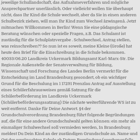
jeweilige Schullandschaft, das Aufnahmeverfahren und mögliche
Ansprechpartner unerlässlich. Oder vielleicht wollen Sie überhaupt
nicht, dass Ihr Kind die Schule wechselt, aber da Sie in einen anderen
Schulbezirk ziehen, will man Ihr Kind zum Wechsel âzwingenâ. Jetzt
mitmachen Willkommen in Berlin! Wenn Sie eine pädagogische
Beratung wünschen oder spezielle Fragen, z.B. Das Schulamt ist
zuständig für die Schulplatzvergabe . Schulwechsel, Antrag stellen,
was reinschreiben?? So nun ist es soweit, meine Kleine (Große) hat
heute den Brief für die Einschreibung in die Schule bekommen.
40033/06.20 Landkreis Uckermark Bildungsamt Karl-Marx-Str. Die
Regionale Außenstelle der Senatsverwaltung für Bildung,
Wissenschaft und Forschung des Landes Berlin vermerkt für die
Entscheidung im Land Brandenburg gesondert, ob ein wichtiger
Grund für die Beschulung im 1 17291 Prenzlau Antrag auf Ausstellung
eines Schülerfahrausweises gemäß Satzung für die
Schülerbeförderung im Landkreis Uckermark
(Schülerbeförderungssatzung) Die nächste weiterführende WS ist zu
weit entfernt. Danke für Deine Antwort. §4 der
Grundschulverordnung Brandenburg führt folgende Begründungen
auf, die für eine andere Grundschulwahl gelten können: ein mehr als
einmaliger Schulwechsel soll vermieden werden, In Brandenburg
meldest Du Dein Kind an der zuständigen Grundschule an. Name und
Ort der gewünschten Schule ab Datum Begründung (gegebenenfalls