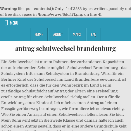
Warning
: file_put_contents(): Only -1 of 2583 bytes written, possibly out
of free disk space in
/home/www/6dd47f.php
on line
41
MENU
HOME
ABOUT
MAPS
FAQ
antrag schulwechsel brandenburg
Ein Schulwechsel ist nur im Rahmen der vorhandenen Kapazitäten
der aufnehmenden Schule möglich. Schulwechsel Brandenburg - das
Schulsystem Infos zum Schulsystem in Brandenburg. Wird für ein
Berliner Kind der Schulbesuch im Land Brandenburg gewünscht, ist
es erforderlich, dass die für den Wohnbezirk im Land Berlin
zuständige Schulaufsicht auf Antrag der Eltern eine Freistellung
erteilt. Antrag für einen Schulwechsel richtig stellen. Denn für die
Entwicklung eines Kindes â¦ Ich möchte einen Antrag auf einen
Fussgängerüberweg beantragen, wie formuliere ich soetwas richtig.
Wie Sie einen Antrag auf einen Schulwechsel stellen, lesen Sie hier.
Mein Sohn geht jetzt in die zweite Klasse und damals hatte ich auch
schon einen Antrag gestellt, dass er in eine andere Grundschule geht,