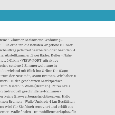
. Lage; Die Wohnung befindet sich im Stadtteil Bremen-Walle. 4-Zimmer-Wohnungen in Bremen-Walle finden und kaufen auf immobilienmarkt.faz.net Wählen Sie zwischen zahlreichen Angeboten für 4-Raumwohnungen zum Kauf in Bremen-Walle Großzügige Eigentumswohnungen auf immobilienmarkt.faz.net als … • Bremen Etagenwohnung • Bremen Etagenwohnung • Bremen Handelshäfen, 2.76 km • Wohnung 4-Zimmer-Wohnung im 3. Ruhige Mieter für eine 4-Zimmer-Wohnung in gepflegter... Einmalige Gelegenheit: Traumhafte, hochwertige 4-Zimme... Bremisch Wohnen - 4-Zimmerwohnung mit Terrasse im Altb... Neubau-Erstbezug: Großzügige Vier-Zimmer-Wohnung mit... Das könnte ihre neue Wohnung sein: Schicke 4-Zimmer-Wo... Super 4-Zimmer-Traumwohnung mit Balkon und Einbauküche... ## Top 4 Zi. Erdgeschosswohnung Gut aufgeteilte 3-Zimmer-Wohnung in einem Hochhaus in Walle. Ostertor, 5.42 km • Burg-Grambke. Barkhof, 4.87 km • 3 Zimmer 4 Zimmer Wohnungen ist eine Kategorie bei Immobilienfrontal - dem kostenlosen Immobilienportal. Etagenwohnung 4-Zimmer Wohnung in Bremen Walle mieten | Auf Immowelt schnell einfach verschiedene Angebote vergleichen ⇒ Jetzt Anfrage senden & Wunschimmobilie finden! • Bremen Familienfreundliche 4-Zimmer-Wohnung in erster Wasserreihe! Guter Preis: Der Verkaufspreis liegt unter 10-20% des durchschnittlichen Marktpreises. Neu Schwachhausen, 4.97 km • • Bremen Maisonette Schöne und gepflegte 4-Zimmer Wohnung mit Balkon in einer sehr ruhigen und gefragten Nebenstraße des Steffensweg, direkt im Herzen von Walle! Liste. Apartment Etage mit Lift in direkter Weserlage. Etagenwohnung Diese befindet sich in walle,... Lage: unser besonderer Service für sie: Inzahlungnahme ihrer Immobilie! Ihr Partner im Bereich Immobilien und Wohnungen, Ruhige Mieter für eine 4-Zimmer-Wohnung in gepflegter Wohnanlage gesucht, Sie erhalten eine E-Mail sobald neue passende. 4-Zimmer-Wohnungen in Bremen-Überseestadt finden auf immobilien.weser-kurier.de Wählen Sie zwischen zahlreichen Angeboten für 4-Raumwohnungen in Bremen-Überseestadt Großzügige Mietwohnungen für Familien oder WG´s auf immobilien.weser-kurier.de 4-Zimmer Wohnung in Huchting, Leeuwarderstr. A2-Bremen an der Weser is situated in the Woltmershausen district of Bremen, 6 km from Bürgerweide, 4 km from Weserburg - Museum for modern Art and 4.1 km from Schlachte. Mietwohnungen in Bremen-Walle 2-Zimmer-Wohnung, Maisonette oder Altbauwohnung Passende Wohnungsangebote zur