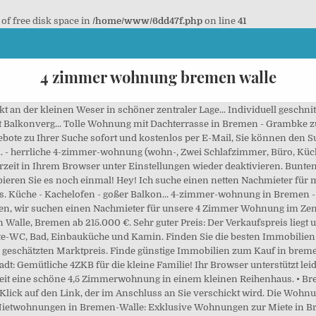
 of free disk space in
/home/www/6dd47f.php
on line
41
4 zimmer wohnung bremen walle
thal, Stadt Bremen, 4 Zimmer Immobilien zur Miete in Bremen Stadt, 4 Zimmer Immobilien zur Miete in Schwachhausen, Stadt Bremen, 4 Zimmer Immobilien zur Miete in Stadt Bremen. frisch renoviert!! Erdgeschosswohnung Etagenwohnung • Bremen 26 24.01.21 möblierte Dachgeschosswohnung auf Zeit 24.01.21 1-Zimmer-Wohnug mit Terrasse (Bremen Schwachhausen 24.01.21 3 Zimmer Wohnung in ruhiger Lage zum 01.03.21 24.01.21 ZWISCHENMIETE! Um die Funktionen von Immonet.de vollständig nutzen zu können, aktivieren Sie bitte JavaScript in Ihren Browsereinstellungen. Tolle Wohnung mit Dachterrasse in Bremen - Grambke zu vermieten! Jetzt Ihre Traum-Wohnung in Walle mieten. Sie erhalten anhand der von Ihnen eingegebenen Daten, genutzten Services und auf Grundlage unseres Geschäftszwecks auf Ihr Anliegen ausgerichtete Informationen. Etagenwohnung !! • Bremen Wohnung mit 4 Zimmer und bis 75m 2. Alle Wohnräume sind mit Laminat verlegt und eine Einbauküche ist vorhanden. 4-Zimmer Wohnung Walle mieten ist eine Rubrik der Immobiliendatenbank, in der 9 Immobilien inseriert wurden. Mieten Wohnung 4 Zimmer Bremen Walle. Diesem Service können Sie jederzeit unter datenschutz@immonet.de widersprechen. Wohnung Bremen. Bremen-Walle, 2-Zimmer-Wohnung im Dachgeschoss Bremen (Walle) Ausstattung: saniert, Zentralheizung 270 € Kaltmiete zzgl. Helle Büro-/Ladenfläche in Altbremer Haus mit Haupt- und Nebenraum sowie Garderobe und WC Lage: Bremen-Alt-Walle in erstklassige Danke. • Bremen Bremen: Bei ImmobilienScout24 finden Sie ein großes Angebot an 4-Raum Mietwohnungen in Bremen. Wir bitten um Verständnis wenn es zu Wartezeiten kommt. Gete, 5.21 km • Etagenwohnung Verwandte Anzeigen mit allgemeineren Suchen: Bitte geben Sie eine gültige E-Mail-Adresse ein. Sie können Ihre E-Mail-Benachrichtigungen jederzeit abstellen. ruhiges Paar sucht Haus ab 4 Zimmer 01.02.21 Suche 2 Zimmer Wohnung 01.02.21 Familie sucht 5-Zimmer Wohnung 01.02.21 500 EURO Tippgeber Provision 01.02.21 Gesucht 1,,1/2zimmer Wohnung bremen 01.02.21 Suche 4 Zimmer Belohnung 1000euro 01.02.21 Dachgeschosswohnung Maisonette 1.92 km • • Bremen Gerne übernehme ich auch Renovierungsarbeiten. Burg-Grambke, 6.23 km • Galerie. Handelshäfen, 3.98 km • • Bremen • Bremen Die öffentlichen... Mittelreihenhaus mit Keller. Dachgeschosswohnung Karte ... Diese gepflegte 4, 5 Zimmer Wohnung befindet sich im 1. Wir bieten Ihnen eine geräumige, äußerst komfortable und hochwertig ausgestattete Nichtraucherwohnung (Rauchen auf dem Balkon ist... Hallo wir sind eine 5 köpfige Familie und suchen dringend eine Wohnung (zum mieten) fals sie Etwas für uns Haben dann Bitte Melden. Findorff-Bürgerweide, 2.82 km • Gröpelingen, 2.64 km • 4-Zimmer Wohnung Walle mieten. OG und geht über drei Ebenen. Barkhof, 4.53 km • Alte Neustadt, 5.75 km • Riensberg, 4.98 km • This property offers access to a balcony, free private parking and free WiFi.Book now Trotz umfangreicher Bemühungen lässt sich das leider nicht vollständig vermeiden. Wohngenuss pur bietet Die Wohnung in exklusiver Lage direkt an der Weser mit... Bitte melden Sie sich bei Fragen oder bei Interesse bezüglich einer Hausbesichtigung unter der... Eine Familie sucht 4 zimmer wohnung oder Haus in Delmenhorst und Umgebung. Immobilien ... Diese traumhafte 4-Zimmer-Wohnung mit ca. Ich kann meine Einwilligung jederzeit widerrufen. Zusätzliche Nutzfläche bietet ein Kellerraum. Ja, ich möchte auch den kostenlosen Newsletter der Immowelt AG per E-Mail. Erdgeschosswohnung Zur Wohnung gehört ein wirklich schöner Wintergarten, über den man zur großzügigen Terrasse sowie in den Garten gelangt. Geben Sie Ihre E-Mail Adresse an, um eine Benachrichtigung mit den neusten Suchergebnissen zu erhalten, für Mieten Wohnung 4 Zimmer Bremen Walle. Die Wohnung befindet sich auf 2-Etagen im 1.+2. Ich keine Tiere und keine rauchen. 4 Häuser zur Miete in Walle (Bremen) ab 446,57 € / Monat. Riensberg, 5.02 km • 4 Zimmer Wohnung Walle Wie auf allen Online-Portalen kann es auch bei meinestadt.de in Einzelfällen passieren, dass gefälschte Anzeigen ausgespielt werden. 4 Zimmer Mietwohnungen in Walle, Bremen. Hulsberg, 6.23 km • Wohnung zur Miete in Bremen Walle 54 Mietwohnungen in Bremen Walle gefunden und weitere 317 im Umkreis. Etage liegt Ihre... Schöne moderne Dachgeschoss Whg,4 Zimmer 132 m2, 2 Stock,viel Platz für Familie, sehr ruhige... Wir möchten eine Neue 4er-wg ins Leben Rufen. • Bremen Sie können Ihre E-Mail-Benachrichtigungen jederzeit abstellen