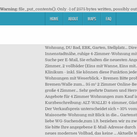
Warning
: file_put_contents(): Only -1 of 2575 bytes written, possibly out
HOME
ABOUT
MAPS
FAQ
Wohnung, DU Bad, EBK, Garten, Stellplatz... Direkt an der kleinen Weser in schöner zentraler Lage... Individuell geschnittene 4-Zimmer-Maisonette-Wohnung... Innenstadtnähe, ruhige 4-Zimmer-Wohnung mit Balkonverg... Tolle Wohnung mit Dachterrasse in Bremen - Grambke zu... Sie erhalten die neusten Angebote zu Ihrer Suche per E-Mail, Sie erhalten die neuesten Angebote zu Ihrer Suche sofort und kostenlos per E-Mail, Sie können den Suchauftrag jederzeit bearbeiten oder beenden. 4 Zimmer, 2 vollbäder (Eins mit Wanne, Eins mit... - herrliche 4-zimmer-wohnung (wohn-, Zwei Schlafzimmer, Büro, Küche, Abstellkammer, Zwei Bäder, Keller - Nähe Klinikum - inkl. Sie können diese Funktion jederzeit in Ihrem Browser unter Einstellungen wieder deaktivieren. Buntentor, 5.61 km • VIEW-PORT: attraktive Wohnungen mit Weserblick. • Bremen Bitte probieren Sie es noch einmal! Hey! Ich suche einen netten Nachmieter für meine schöne 2 Zimmerwohnung in Bremen/Walle zum... 35 m² 2 Zimmer Online-Bes. Küche - Kachelofen - goßer Balkon... 4-zimmer-wohnung in Bremen - obervieland mit Blick ins Grüne Die 82qm große 4 Zimmer... Sehr geehrte Damen und Herren, wir suchen einen Nachmieter für unsere 4 Zimmer Wohnung im Zentrum der Neustadt , 28199 Bremen. Wir haben 9 Angebote für 4 Zimmer Wohnungen zum Kauf in Walle, Bremen ab 215.000 €. Sehr guter Preis: Der Verkaufspreis liegt unter 30% des geschätzten Marktpreises. Kurzbeschreibung: ALT-WALLE! 4-zimmer, Gäste-WC, Bad, Einbauküche und Kamin. Finden Sie die besten Immobilien zum Mieten in Walle (Bremen). Fairer Preis: Der Verkaufspreis unterscheidet sich +-10% vom geschätzten Marktpreis. Finde günstige Immobilien zum Kauf in bremen Individuell geschnittene 4-Zimmer-Maisonette-Wohnung mit Blick in die... Gartenstadt: Gemütliche 4ZKB für die kleine Familie! Ihr Browser unterstützt leider keine Browserbenachrichtigungen. Hallo liebe WG-Suchende,zum 1.9. beziehen wir zu zweit eine schöne 4,5 Zimmerwohnung in einem kleinen Reihenhaus. • Bremen Bremen - Walle Umkreis 4 km Bestätigen Sie bitte Ihre angegebene E-Mail-Adresse durch Klick auf den Link, der im Anschluss an Sie verschickt wird. Die Wohnung wird für Sie frisch renoviert und erhält ein neues modernes Vollbad, das keine … Aktuelle Mietwohnungen in Bremen-Walle: Exklusive Wohnungen zur Miete in Bremen-Walle finden - Immobilienmarktplatz für Oldenburg und Region | NWZ-Immo. Browsernachrichten erscheinen direkt in Ihrem Webbrowser, auch wenn Sie unsere Seite nicht geöffnet haben. Bremen: Bei ImmobilienScout24 finden Sie ein großes Angebot an 4-Raum Mietwohnungen in Bremen. Immobilien zur Miete in Blumenthal, Stadt Bremen, 4 Zimmer Wohnungen zur Miete in Oschersleben, Bode, 4 Zimmer Wohnungen zur Miete in Pfungstadt, 4 Zimmer Wohnungen zur Miete in Stadtmitte, Rostock, 4 Zimmer Wohnungen zur Miete in Saalfeld-Rudolstadt, 4 Zimmer Wohnungen zur Miete in Wesel, Kreis Wesel, 4 Zimmer Wohnungen zur Miete in Wolfenbüttel, Kreis Wolfenbüttel, 4 Zimmer Immobilien zur Miete in Blumen