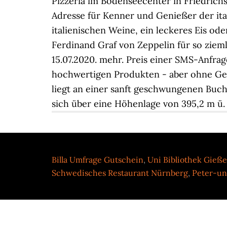
Billa Umfrage Gutschein
,
Uni Bibliothek Gieß
Schwedisches Restaurant Nürnberg
,
Peter-un