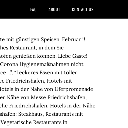
FAQ
ABOUT
CONTACT US
/6dd47f.php
on line
41
staurant vereint modernes Ambiente mit traditionellem italienisches Flair sowie hausgemachter Pasta aus eigener Herstellung oder leckere Pizza aus unserem Schamott-Steinofen. Unsere SteinofenPizza: tradtionell, authentisch, neapolitanisch, geile frische Zutaten - fatto con amore! Mit Routenplaner! Das Restaurant direkt im Herzen Friedrichshafens (FN) an der Promenade des Bodensees ist bekannt für seine hausgemachte Pasta und exquisite Pizza-Kreationen aus dem Schamott-Steinofen. Das Restaurant direkt im Herzen Friedrichshafens (FN) an der Promenade des Bodensees ist bekannt für seine hausgemachte Pasta und exquisite Pizza-Kreationen aus dem Schamott-Steinofen. Das Bella Vista ist die Top-Adresse wenn es um italienisches Lebensgefühl am Bodensee geht. Italienisches Restaurant 23 Lieferanten auf Yoys in Friedrichshafen, Deutschland: Bella, Credo, Restaurant Yoys B2B Marktplatz Produkte Unternehmen Vertriebspartner Händler Kontakt Das „Bella Vista“ ist ein modernes italienisches Restaurant, in dem Sie hausgemachte Pasta aus eigener Herstellung, oder eine leckere Pizza aus dem Schamott-Steinofen genießen können. Mobilfunkpreise können ggf. Pizzateig nach einem alten Familienrezept aus Kalabrien, beste Zutaten, im Steinofen veredelt! ACHTUNG: Wir machen Winterpause bis zum 25. Mehr Informationen über italienische restaurants in Friedrichshafen und in der Nähe . FRIEDRICHSHAFEN Restaurants Gaststätten Trinken : Restaurant Restaurant Bella Vista Italienisches Restaurant / Pizzeria mit Seeblick. Wenn Sie in einem anderen Land oder in einer anderen Region leben, wählen Sie über das Drop-down-Menü bitte die Tripadvisor-Website in der entsprechenden Sprache aus. Italienische Restaurant Ravensburg Das Da Giuseppe öffnete seine Pforten 2017. Pizzeria & Pastamanufaktur wie in Italien. Restaurants mit Geschenkkartenfunktion anzeigen, “Ein typischer Italiener mit sehr guter ...”, “H.N. In den Frühlings- und Sommermonaten können Sie unsere italienischen Köstlichkeiten auch auf unserer wunderschönen Terrasse direkt am glitzernden Wasser genießen. Liste der beliebtesten italienisches Restaurant in Friedrichshafen; 5 Kundenbewertungen, ☆ Preise,☎ Kontaktdaten und Öffnungszeiten von Firmen aus Friedrichshafen mit dem Stichwort italienisches Restaurant . Bei Fragen bitte unter der Nummer: 0173 1784414 anrufen. Unsere gemütliche überdachte Arcade lädt zudem zum Entspannen ein. Nach kürzester Zeit hat sich das Restaurant, welches täglich köstliche Speisen und eine unverwechselbare Atmosphäre vermittelt, zu einem gut besuchten Restaurant und einer festen Größe der italienischen Küche in Ravensburg etabliert. Unsere italienisches Restaurant verbindet traditionelle italienische Küche mit modernem Ambiente a