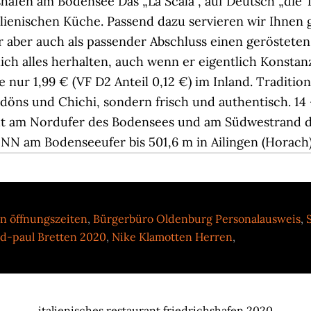
en öffnungszeiten
,
Bürgerbüro Oldenburg Personalausweis
,
d-paul Bretten 2020
,
Nike Klamotten Herren
,
italienisches restaurant friedrichshafen 2020