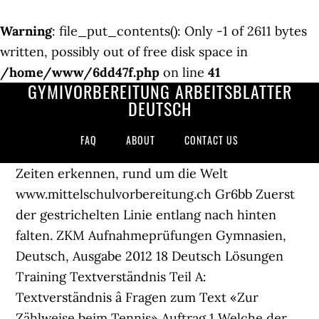
Warning
: file_put_contents(): Only -1 of 2611 bytes
written, possibly out of free disk space in
/home/www/6dd47f.php
on line
41
GYMIVORBEREITUNG ARBEITSBLÄTTER
DEUTSCH
FAQ
ABOUT
CONTACT US
Zeiten erkennen, rund um die Welt
www.mittelschulvorbereitung.ch Gr6bb Zuerst
der gestrichelten Linie entlang nach hinten
falten. ZKM Aufnahmeprüfungen Gymnasien,
Deutsch, Ausgabe 2012 18 Deutsch Lösungen
Training Textverständnis Teil A:
Textverständnis â Fragen zum Text «Zur
Zählweise beim Tennis» Auftrag 1 Welche der