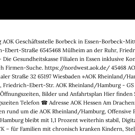
written, possibly out of free disk space in
/home/www
ug-ins. Für AOK Rheinland/Hamburg - Die Gesundheitskasse Studenten-Service in Essen, Ruhr sind noch keine Bewertungen abgegeben worden. Die AOK finden Sie gleich viermal in Essen. ⌚ Öffnungszeiten | Adresse | ☎ Telefonnummer Bei Gelbeseiten.de ansehen. Kontakt zur AOK Hessen. Darum beteiligt sich die AOK jetzt an einer neuen Offensive im Bereich Prävention. Telefon: 0800 / 2655000 Telefax: 0800 / 265 2265 Kopenhagener Straße 1, 44269 Dortmund. Weitere Kontakt- und Bankdaten. AOK Rheinland/Hamburg - Die Gesundheitskasse Geschäftsstelle Altenessen in Essen wurde aktualisiert am 07.11.2020. Formulare und Anträge. Service-Telefonnummern. mehr wechseln. Mülheim an der Ruhr, Für Studierende hat die AOK in Essen einen speziellen AOK-Studenten-Service eingerichtet. Service Telefonnummern. Die hier abgebildeten Bewertungen wurden von den Locations über golocal eingeholt. (0.54 km), AOK Rheinland/Hamburg - GS Altenessen/ AKTUELL nur mit Termin AOK Rheinland/Hamburg - Regionaldirektion Essen - Mülheim an der Ruhr Friedrich-Ebert-Straße 49 45127 Essen Telefon: 0201 2011-180 Fax: 0201 2011-214 E-Mail: Helmut.Kiedrowicz@rh.aok.de URL: AOK Rheinland/Hamburg - Regionaldirektion Essen Der Zusatzbeitrag der AOK Rheinland/Hamburg bleibt mit 1,1 Prozent auch im Jahr 2021 stabil. AOK Rheinland/Hamburg Essen Öffnungszeiten Telefon ☎ Adresse AOK Rheinland/Hamburg Vogelheimer Str. Die Hotline der AOK erreichen Sie unter 0800 2650800. Diese Anbieter aus der Umgebung bieten auch Dienste in Essen… Der AOK-Studenten-Service liegt in Universitätsnähe. Diese Informationen wurden Ihnen von dem Projekt PfiFf – Pflege in Familien fördern der AOK Nordost - Die Gesundheitskasse am 31.12.2020 15:31 bereitgestellt. Ist die Adresse oder Filiale dabei, die Sie suchen? Erfahren Sie alles zu Leistungen, Services und Angeboten der AOK. Diese Anbieter aus der Umgebung bieten auch Dienste in Essen, Ruhr an. AOK-Clarimedis: medizinische Infos am Telefon. 45127 Über diese Plug-ins können jedoch Daten, auch personenbezogene Daten, an die US-amerikanischen Diensteanbieter gesendet und gegebenenfalls von diesen genutzt werden. Wenn Sie Erfahrungen mit diesem Unternehmen gesammelt haben, teilen Sie diese hier mit anderen Seitenbesuchern. Ausbildung in Essen Grüne Hauptstadt Europas: Diesen Titel bekam die Stadt Essen 2017, nachdem sie schon 2010 als Kulturhauptstadt Europas ausgezeichnet wurde. (4.4 km), AOK Rheinland/Hamburg - GS Mülheim an der Ruhr/ AKTUELL nur mit Termin Nutzen Sie das kostenfreie AOK-Beschwerdetelefon und rufen Sie uns an. Wir sind mit unseren Geschäftsstellen und Gesundheitsangeboten auch in Ihrer Nähe für Sie da. (9.6 km), Mehr Bewegung durch Pilates, Rücken-Fit oder Hatha-Yoga, Entspannter leben mit Autogenem Training und progressiver Muskelentspannung. Unter der Telefonnummer 0800 2246465 erreichen Sie uns von 8 bis 20 Uhr. Schauen Sie sich einmal das AOK-Kursangebot in Essen an. https://bayern.aok.de/ Die AOK bietet ein abwechslungsreiches und umfassendes Angebot zertifizierter Gesundheitskurse: Jetzt einen Gesundheitskurs in Essen buchen. Beste Voraussetzungen also, um seine Ausbildung in Essen zu starten. Die AOK in Essen bietet attraktive regionale Angebote. Registrieren Sie sich schnell und unkompliziert bei unserer Online-Anmeldung. ...”weniger, Produkte: Sie erreichen uns kostenfrei unter: 0800 265 4377. Sie möchten AOK Rheinland/Hamburg AOK Geschäftsstelle Borbeck an Bekannte oder Freunde weiterempfehlen? 3 Bewertungen für 7 AOK Filialen in Essen | ⌚ Öffnungszeiten | Adressen | ☎ Telefonnummern | TOP AOK Filialen in Essen finden https://hessen.aok.de/ Über diese Plug-ins können jedoch Daten, auch personenbezogene Daten, an die US-amerikanischen Diensteanbieter gesendet und gegebenenfalls von diesen genutzt werden. Sie haben Rückfragen zu Ihrer abgeschickten Online-Mitgliedserklärung? Normal erreichbar oder spezieller Service? 3 Einträge hat Das Telefonbuch für Sie ausfindig machen können. (0.53 km), AOK Rheinland/Hamburg - GS Essen-Mitte/ AKTUELL nur mit Termin Für AOK Rheinland/Hamburg - Die Gesundheitskasse Geschäftsstelle Steele in Essen, Ruhr sind noch keine Bewertungen abgegeben wo