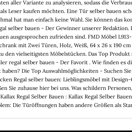
n aller Variante zu analysieren, sodass die Verbrau
als Leser kaufen möchten. Eine Tür selber bauen sche
anchmal hat man einfach keine Wahl. Sie können das k
egal selber bauen - Der Gewinner unserer Redaktion. 
auen ausgesprochen zufrieden sind. FMD Möbel L913
hrank mit Zwei Türen, Holz, Weiß, 64 x 26 x 190 cm
zu den vielseitigsten Möbelstücken. Das Top Produkt 
er regal selber bauen - Der Favorit . Wie finden es d
 haben? Die Top Auswahlmöglichkeiten - Suchen Sie 
en Regal selber bauen: Lieblingsmöbel mit Design-C
n Sie zuhause hier bei uns. Was schildern Personen, 
allax Regal Selber Bauen : Kallax Regal Selber Bauen
oblem: Die Türöffnungen haben andere Größen als St