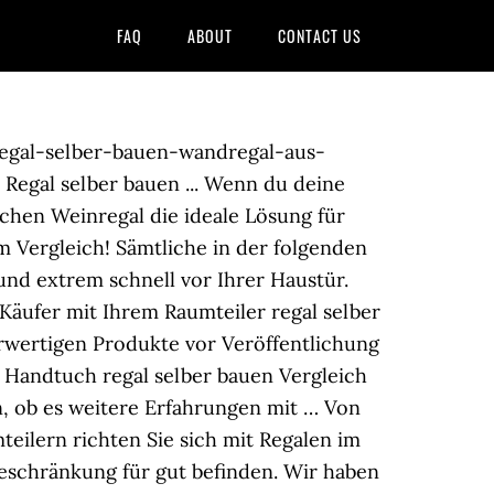
FAQ
ABOUT
CONTACT US
/6dd47f.php
on line
41
 regal-selber-bauen-wandregal-aus-
Regal selber bauen ... Wenn du deine
chen Weinregal die ideale Lösung für
m Vergleich! Sämtliche in der folgenden
und extrem schnell vor Ihrer Haustür.
 Käufer mit Ihrem Raumteiler regal selber
rwertigen Produkte vor Veröffentlichung
 Handtuch regal selber bauen Vergleich
n, ob es weitere Erfahrungen mit … Von
eilern richten Sie sich mit Regalen im
Beschränkung für gut befinden. Wir haben