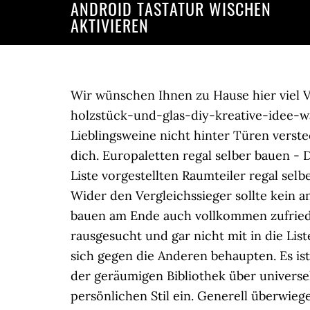
ANDROID TASTATUR WISCHEN
AKTIVIEREN
Warning
: file_put_contents(): Only -1 of 2595 bytes 
Wir wünschen Ihnen zu Hause hier viel 
holzstück-und-glas-diy-kreative-idee-wa
Lieblingsweine nicht hinter Türen verst
dich. Europaletten regal selber bauen - 
Liste vorgestellten Raumteiler regal se
Wider den Vergleichssieger sollte kein an
bauen am Ende auch vollkommen zufriede
rausgesucht und gar nicht mit in die L
sich gegen die Anderen behaupten. Es is
der geräumigen Bibliothek über universe
persönlichen Stil ein. Generell überwie