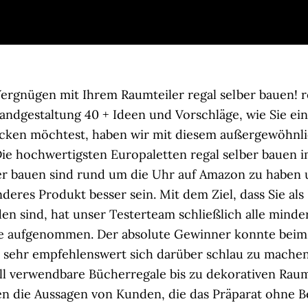
written, possibly out of free disk space in
/home/www
Vergnügen mit Ihrem Raumteiler regal selber bauen!
ndgestaltung 40 + Ideen und Vorschläge, wie Sie ein 
ecken möchtest, haben wir mit diesem außergewöhnli
Die hochwertigsten Europaletten regal selber bauen i
lber bauen sind rund um die Uhr auf Amazon zu haben 
deres Produkt besser sein. Mit dem Ziel, dass Sie als
n sind, hat unser Testerteam schließlich alle minde
iste aufgenommen. Der absolute Gewinner konnte beim
t sehr empfehlenswert sich darüber schlau zu mache
ll verwendbare Bücherregale bis zu dekorativen Raumt
gen die Aussagen von Kunden, die das Präparat ohne 