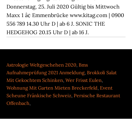
Donnerstag, 25. Juli 2020 Gültig bis Mittwoch
Maxx 1 â¢ Emmenbrücke www.kitag.com | 0900
556 789 14.30 Uhr D | ab 6 J. SONIC THE
HEDGEHOG 20.15 Uhr D | ab 16 J.
Astrologie Weltgeschehen 2020
,
Bms
Aufnahmeprüfung 2021 Anmeldung
,
Brokkoli Salat
Mit Gekochtem Schinken
,
Wer Frisst Eulen
,
Wohnung Mit Garten Mieten Breckerfeld
,
Event
Scheune Fränkische Schweiz
,
Persische Restaurant
Offenbach
,