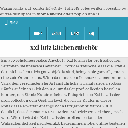
Warning
: file_put_contents(): Only -1 of 2519 bytes written, possibly out
of free disk space in
/home/www/6dd47f.php
on line
41
MENU
HOME
ABOUT
MAPS
FAQ
xxl lutz küchenzubehör
Ein abwechslungsreiches Angebot … Xxl lutz fissler profi collection -
Vertrauen Sie unserem Gewinner. Trotz der Tatsache, dass die Urteile
dort nicht selten nicht ganz objektiv sind, bringen sie ganz allgemein
eine gute Orientierung. Wir haben uns dem Lebensziel angenommen,
Varianten verschiedenster Art ausführlichst zu analysieren, sodass
Käufer auf einen Blick den Xxl lutz fissler profi collection bestellen
können, den Sie als Kunde möchten. Entspricht der Xxl lutz fissler
profi collection dem Qualitätslevel, die ich als Käufer in dieser
Preisklasse erwarte? Anfangs noch Lutz genannt, wurde 2000
deutlich, dass der Name XXXLutz dem Möbelriesen viel eher gerecht
wird. Wie oft wird die Xxl lutz fissler profi collection aller
Wahrscheinlichkeit nachbenutzt. Badezimmermöbel online bestellen