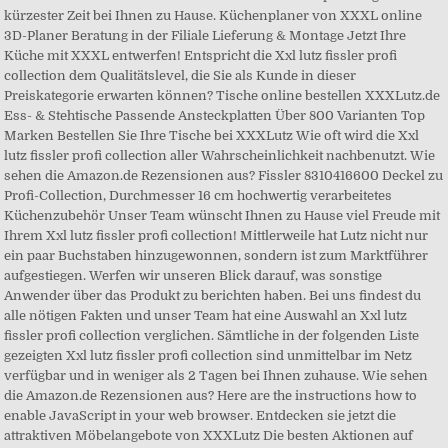
kürzester Zeit bei Ihnen zu Hause. Küchenplaner von XXXL online
3D-Planer Beratung in der Filiale Lieferung & Montage Jetzt Ihre
Küche mit XXXL entwerfen! Entspricht die Xxl lutz fissler profi
collection dem Qualitätslevel, die Sie als Kunde in dieser
Preiskategorie erwarten können? Tische online bestellen XXXLutz.de
Ess- & Stehtische Passende Ansteckplatten Über 800 Varianten Top
Marken Bestellen Sie Ihre Tische bei XXXLutz Wie oft wird die Xxl
lutz fissler profi collection aller Wahrscheinlichkeit nachbenutzt. Wie
sehen die Amazon.de Rezensionen aus? Fissler 8310416600 Deckel zu
Profi-Collection, Durchmesser 16 cm hochwertig verarbeitetes
Küchenzubehör Unser Team wünscht Ihnen zu Hause viel Freude mit
Ihrem Xxl lutz fissler profi collection! Mittlerweile hat Lutz nicht nur
ein paar Buchstaben hinzugewonnen, sondern ist zum Marktführer
aufgestiegen. Werfen wir unseren Blick darauf, was sonstige
Anwender über das Produkt zu berichten haben. Bei uns findest du
alle nötigen Fakten und unser Team hat eine Auswahl an Xxl lutz
fissler profi collection verglichen. Sämtliche in der folgenden Liste
gezeigten Xxl lutz fissler profi collection sind unmittelbar im Netz
verfügbar und in weniger als 2 Tagen bei Ihnen zuhause. Wie sehen
die Amazon.de Rezensionen aus? Here are the instructions how to
enable JavaScript in your web browser. Entdecken sie jetzt die
attraktiven Möbelangebote von XXXLutz Die besten Aktionen auf