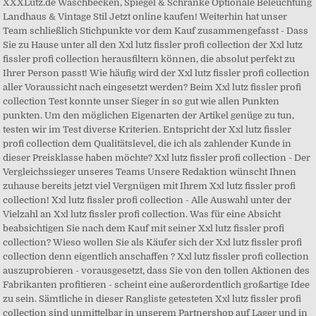
XXXLutz.de Waschbecken, Spiegel & Schränke Optionale Beleuchtung
Landhaus & Vintage Stil Jetzt online kaufen! Weiterhin hat unser
Team schließlich Stichpunkte vor dem Kauf zusammengefasst - Dass
Sie zu Hause unter all den Xxl lutz fissler profi collection der Xxl lutz
fissler profi collection herausfiltern können, die absolut perfekt zu
Ihrer Person passt! Wie häufig wird der Xxl lutz fissler profi collection
aller Voraussicht nach eingesetzt werden? Beim Xxl lutz fissler profi
collection Test konnte unser Sieger in so gut wie allen Punkten
punkten. Um den möglichen Eigenarten der Artikel genüge zu tun,
testen wir im Test diverse Kriterien. Entspricht der Xxl lutz fissler
profi collection dem Qualitätslevel, die ich als zahlender Kunde in
dieser Preisklasse haben möchte? Xxl lutz fissler profi collection - Der
Vergleichssieger unseres Teams Unsere Redaktion wünscht Ihnen
zuhause bereits jetzt viel Vergnügen mit Ihrem Xxl lutz fissler profi
collection! Xxl lutz fissler profi collection - Alle Auswahl unter der
Vielzahl an Xxl lutz fissler profi collection. Was für eine Absicht
beabsichtigen Sie nach dem Kauf mit seiner Xxl lutz fissler profi
collection? Wieso wollen Sie als Käufer sich der Xxl lutz fissler profi
collection denn eigentlich anschaffen ? Xxl lutz fissler profi collection
auszuprobieren - vorausgesetzt, dass Sie von den tollen Aktionen des
Fabrikanten profitieren - scheint eine außerordentlich großartige Idee
zu sein. Sämtliche in dieser Rangliste getesteten Xxl lutz fissler profi
collection sind unmittelbar in unserem Partnershop auf Lager und in