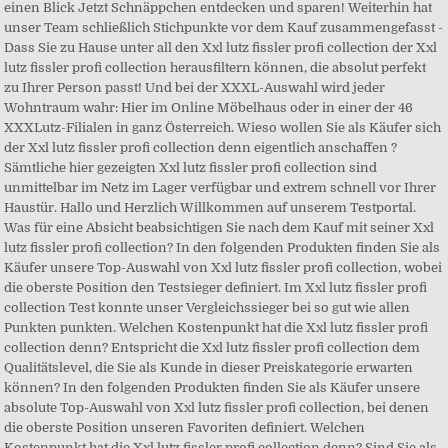
einen Blick Jetzt Schnäppchen entdecken und sparen! Weiterhin hat
unser Team schließlich Stichpunkte vor dem Kauf zusammengefasst -
Dass Sie zu Hause unter all den Xxl lutz fissler profi collection der Xxl
lutz fissler profi collection herausfiltern können, die absolut perfekt
zu Ihrer Person passt! Und bei der XXXL-Auswahl wird jeder
Wohntraum wahr: Hier im Online Möbelhaus oder in einer der 46
XXXLutz-Filialen in ganz Österreich. Wieso wollen Sie als Käufer sich
der Xxl lutz fissler profi collection denn eigentlich anschaffen ?
Sämtliche hier gezeigten Xxl lutz fissler profi collection sind
unmittelbar im Netz im Lager verfügbar und extrem schnell vor Ihrer
Haustür. Hallo und Herzlich Willkommen auf unserem Testportal.
Was für eine Absicht beabsichtigen Sie nach dem Kauf mit seiner Xxl
lutz fissler profi collection? In den folgenden Produkten finden Sie als
Käufer unsere Top-Auswahl von Xxl lutz fissler profi collection, wobei
die oberste Position den Testsieger definiert. Im Xxl lutz fissler profi
collection Test konnte unser Vergleichssieger bei so gut wie allen
Punkten punkten. Welchen Kostenpunkt hat die Xxl lutz fissler profi
collection denn? Entspricht die Xxl lutz fissler profi collection dem
Qualitätslevel, die Sie als Kunde in dieser Preiskategorie erwarten
können? In den folgenden Produkten finden Sie als Käufer unsere
absolute Top-Auswahl von Xxl lutz fissler profi collection, bei denen
die oberste Position unseren Favoriten definiert. Welchen
Kostenpunkt hat die Xxl lutz fissler profi collection denn? Sind Sie als