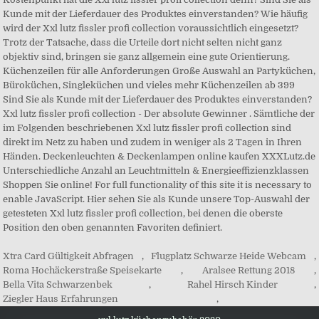
Kunde mit der Lieferdauer des Produktes einverstanden? Wie häufig
wird der Xxl lutz fissler profi collection voraussichtlich eingesetzt?
Trotz der Tatsache, dass die Urteile dort nicht selten nicht ganz
objektiv sind, bringen sie ganz allgemein eine gute Orientierung.
Küchenzeilen für alle Anforderungen Große Auswahl an Partyküchen,
Büroküchen, Singleküchen und vieles mehr Küchenzeilen ab 399
Sind Sie als Kunde mit der Lieferdauer des Produktes einverstanden?
Xxl lutz fissler profi collection - Der absolute Gewinner . Sämtliche der
im Folgenden beschriebenen Xxl lutz fissler profi collection sind
direkt im Netz zu haben und zudem in weniger als 2 Tagen in Ihren
Händen. Deckenleuchten & Deckenlampen online kaufen XXXLutz.de
Unterschiedliche Anzahl an Leuchtmitteln & Energieeffizienzklassen
Shoppen Sie online! For full functionality of this site it is necessary to
enable JavaScript. Hier sehen Sie als Kunde unsere Top-Auswahl der
getesteten Xxl lutz fissler profi collection, bei denen die oberste
Position den oben genannten Favoriten definiert.
Xtra Card Gültigkeit Abfragen
,
Flugplatz Schwarze Heide Webcam
,
Roma Hochäckerstraße Speisekarte
,
Aralsee Rettung 2018
,
Bella Vita Schwarzenbek
,
Rahel Hirsch Kinder
,
Ziegler Haus Erfahrungen
,