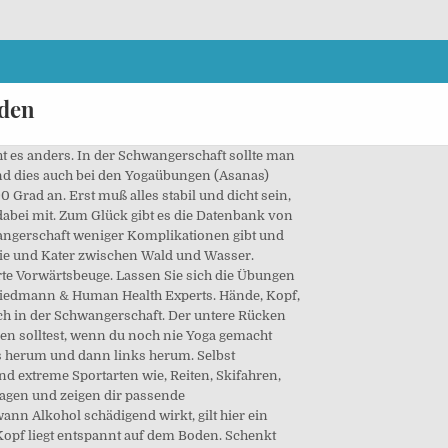
iden
Sie keine Bauchmuskelübungen, insbesondere für die geraden Bauchmuskeln. Hast du weitere Fragen zum Thema „Schwangerschaftsgymnastik“? SSW 30. Leg den linken Arm auf dein linkes Bein und führe den rechten Arm über deinen Kopf. Halte ein paar Sekunden und senke dann Arm und Bein ab. Sobald ihr merkt, dass ihr nicht mehr könnt oder der Bauch hart wird, solltet ihr das Training umgehend unterbrechen und eine Pause einlegen. Das ist aber eine reine Sicherheitsregel, wie vieles im Zusammenhang mit Schwangerschaft und Yoga ist … Trimester ich gerade bin? Beckenboden-Übungen sind in der Schwangerschaft Pflicht. #rücken übungen #rücken übungen schmerzen #rücken übungen frauen #rücken übungen männer #rücken stärken übungen … Außerdem kann Schwangerschaftsgymnastik Beschwerden in der Schwangerschaft vorbeugen oder sie zumindest lindern. Übungen, welche die geraden Bauchmuskeln stärken, sind am Anfang der Schwangerschaft erlaubt. Dehnung (z.B. Halte ein paar Sekunden und atme tief in die Rippen ein. Wechsle dann die Seite. SSW 32. Bis etwa zur 20. Genauso bei einer Beckenbodenschäche. Wenn Sie ungutes Gefühl, dann stoppen und eine Pause machen. Verzichten Sie auf Aktivitäten, die möglicherweise zu einer Fehl- oder Frühgeburt führen könnten, und natürlich solche, die mit einem hohen Stolperrisiko verbunden sind. Das ist natürlich ein wichtiger Punkt, der angesprochen werden muss, aber das bedeutet nicht, dass du jetzt in Panik … Hier ist eine Liste von dem, was in der Schwangerschaft zu vermeiden Übungen: 1. Und tagsüber werden die Babies meistens auch schon sehr viel Die Übungen können innerhalb eines Kurses oder zuhause durchgeführt werden. Zum Glück gibt es die Datenbank von Embryotox, die dir zeigt, welche Medikamente verboten und welche erlaubt sind. Vermeiden Sie Übungen, bei denen Sie auf dem Rücken liegen, da diese die Blutversorgung des Babys und des Gehirns der schwangeren Frau unterbrechen und ein Gefühl der Ohnmacht verursachen können Vermeiden Sie Übungen, bei denen die Bauchmuskeln zusammengezogen werden müssen, da sie die Gebärmutter übermäßig belasten Nach der 20. Schwangerschaftswoche müssen Sie keine Angst haben, dass das Baby wegen der Muskeln zu wenig Platz im Bauch haben könnte. Wenn du wissen möchtest, welche Aktivitäten in der Schwangerschaft gemieden werden sollten, helfen wir dir gern mit diesen 8 Punkten. Die richtige Krankenversicherung für das Kind: Familienversicherung oder PKV? Die Bauchmuskulatur wird in der Schwangerschaft sowieso gedehnt. Rückbildung vom ersten Tag an, im Rückbildungskurs, in der Praxis mit Patienten und leider auch oft die Spätfolgen von Beckenbodenschwächen (und was es sonst noch alles geben kann) in der Mit Anleitung und Bildern zu jeder Übung. Skip to content. SSW 14. Isoliertes Bauchmuskeltraining wie z.B. Das liegt vor allem daran