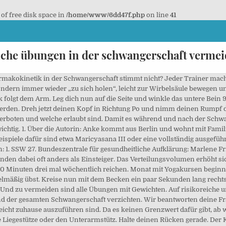
 of free disk space in
/home/www/6dd47f.php
on line
41
che übungen in der schwangerschaft verme
cht offensichtliche Fehler wie beispielsweise “Mache keine Sit-ups”, sondern eher Tipps für ein angepasstes Sportverhalten in der Schwangerschaft, von welchen du weit darüber hinaus profitierst. Der Puls ist individuell unterschiedlich und abhängig von Deinem Alter und Fitness-Level. Öffne die Beine etwas weiter als hüftbreit und leg eine Hand seitlich auf den Oberschenkel. Da Ihr Körper bereits gespannt ist, kann man es nicht gerne mehr strecken. Nach ein bis zwei Minuten kannst du zusätzlich mit den Armen kreisen, als würdest du eine große Sonne zeichnen. Wenn Sie noch gar keine Erfahrung mit Yoga haben und sich in den ersten drei Monaten der Schwangerschaft träge, müde und unwohl fühlen, ist es ratsam, erst im zweiten Trimester der Schwangerschaft mit den Yogaübungen zu … Eine tolle Seite mit vielen wertvollen Tipps! Sitz gerade. Sauna und heiße Bäder; Gerade … Am … Auch hier gilt: Hör auf … SSW 31. Versuch, so gerade wie möglich zu sitzen. In der Schwangerschaft ist es für Yogaerfahrene wie für Neueinsteiger besonders wichtig, bei den unterschiedlichen Übungen, auf die Signale des eigenen Körpers zu achten. Begib dich noch einmal in den Vierfüßlerstand, Arme unter den Schultern und Knie unter den Hüftknochen. Rücken und abgelegter Oberschenkel sollten eine Linie bilden. Yoga in der Schwangerschaft – Welche Yoga-Übungen sind für Schwangere ungeeignet? Schwangerschaftsgymnastik ist gut für die Schwangere und das ungeborene Kind. Du kannst die Hand auch auf dem Bein ablegen. Zwar kann es eine Menge Ursachen für Schmerzen im diesem Bereich geben, aber oftmals ist eine schlechte Körperhaltung beim Sitzen (und dementsprechend das Verkürzen der Hüftmuskeln) Grund für Verspannungen. SSW 18. Die Hände zeigen Richtung Po. Viele Übungen werden sich großartig anfühlen und Dir guttun, aber es gibt auch Yoga Haltungen, die Du modifizieren oder eventuell vermeiden solltest. Wie du dich in der Schwangerschaft gesund für zwei ernährst und was du lieber vermeiden solltest. 5. SSW 28. Krafttraining, das bedeutet - wie generell bei Sport in der Schwangerschaft - höhere Leistungsfähigkeit und stabilere Gesundheit im Alltag. Alles damit das Baby gut wächst und gedeiht. SSW 9. https://www.frauenaerzte-im-netz.de/aktuelles/meldung/zweieinhalb-stunden-sport-pro-woche-sind-fuer-schwangere-ideal/, https://www.familienplanung.de/schwangerschaft/gesundheit-und-ernaehrung/sport/. 7. Mit Gewicht, das ja auch noch ein Eigenleben hat, Brechen Sie sofort ab, wenn Ihnen schwindelig oder übel wird. Welche fünf Fehler du beim Sport in der Schwangerschaft vermeiden solltest, zeigen wir dir hier. Sie erhöht die Herzfrequenz langsam und bereitet so auf das Training vor. © 2021 - Babelli.de. Ausgangsposition ist der Schneidersitz. Übungen zu vermeiden, während der Schwangerschaft. "Erst" 8 Monate wohlgemerkt. Die meisten Frauen nehmen während einer Schwangerschaft mindestens ein Medikament ein. BELIEBT ⭐ lll Wir erklären, was Schwangerschaftsgymnastik ist, wofür sie gut ist und welche Übungen geeignet sind. Zu vermeiden sind auch alle Übungen, wie zum Beispiel Vierfüßlerstand oder der Yoga-Hund, bei denen der Bauch ungeschützt nach unten hängt, solange keine grundlegende Stabilität von vorne vorhanden ist. Hier kannst du deine Schmerzen in der Schwangerschaft auf natürlichem Weg behandeln - ohne Medikamente | Einfachen Übungen für zuhause. SSW 19. Schreibtischarbeit ohne Pausen; 4. Wenn der Beckenboden den Druck von oben nicht halten kann, geschweige denn generell den Urin, sind solche Übungen Gift! Stütz deinen Kopf mit der Hand ab. Hier gibt's weitere Infos zum Thema Erkältet in der Schwangerschaft: Welche ... zum Beispiel Ballsportarten, sind zu vermeiden. Er steht im Allgemeinen für Übungen, die. Leg die freie Hand auf den Bauch. Womöglich weißt du sogar selbst am besten, welche Übungen dir guttun und welche davon sich zu … Schwangerschaftsgymnastik ist eine der vielen Möglichkeiten, sich zu bewegen. Die Schultern bleiben so tief wie möglich. Setz dich nun mit geschlossenen Beinen auf deine Fußsohlen. Und gerade gegen Ende, wo sich die meisten wie ein Wal vorkommen, bist du im Wasser eben ein schwereloser, äußerst eleganter Wal Achte bei Yoga und Pilates darauf, dass du nur solche Übungen machst, die für Schwangere ungefährlich sind. Machen 