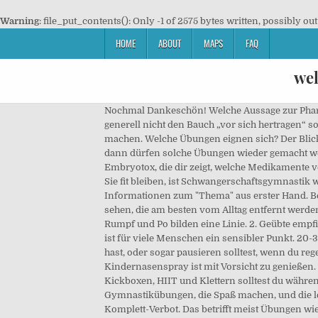
Warning
: file_put_contents(): Only -1 of 2575 bytes written, possibly out
HOME
ABOUT
MAPS
FAQ
wel
Nochmal Dankeschön! Welche Aussage zur Pharmakokinetik in der Schwangerschaft stimmt nicht? Jeder Trainer macht es anders. In der Schwangerschaft sollte man generell nicht den Bauch „vor sich hertragen“ sondern immer wieder „zu sich holen“, leicht zur Wirbelsäule bewegen und dies auch bei den Yogaübungen (Asanas) machen. Welche Übungen eignen sich? Der Blick folgt dem Arm. Leg dich nun auf die Seite und winkle das untere Bein 90 Grad an. Erst muß alles stabil und dicht sein, dann dürfen solche Übungen wieder gemacht werden. Dreh jetzt deinen Kopf in Richtung Po und nimm deinen Rumpf dabei mit. Zum Glück gibt es die Datenbank von Embryotox, die dir zeigt, welche Medikamente verboten und welche erlaubt sind. Damit es während und nach der Schwangerschaft weniger Komplikationen gibt und Sie fit bleiben, ist Schwangerschaftsgymnastik wichtig. 1. Über die Autorin: Anke kommt aus Berlin und wohnt mit Familie und Kater zwischen Wald und Wasser. Informationen zum "Thema" aus erster Hand. Beispiele dafür sind etwa Maricyasana III oder eine vollständig ausgeführte Vorwärtsbeuge. Lassen Sie sich die Übungen sehen, die am besten vom Alltag entfernt werden: 1. SSW 27. Bundeszentrale für gesundheitliche Aufklärung: Marlene Friedmann & Human Health Experts. Hände, Kopf, Rumpf und Po bilden eine Linie. 2. Geübte empfinden dabei oft anders als Einsteiger. Das Verteilungsvolumen erhöht sich in der Schwangerschaft. Der untere Rücken ist für viele Menschen ein sensibler Punkt. 20-30 Minuten drei mal wöchentlich reichen. Monat mit Yogakursen beginnen solltest, wenn du noch nie Yoga gemacht hast, oder sogar pausieren solltest, wenn du regelmäßig übst. Kreise nun mit dem Becken ein paar Sekunden lang rechts herum und dann links herum. Selbst Kindernasenspray ist mit Vorsicht zu genießen. Und zu vermeiden sind alle Übungen mit Gewichten. Auf risikoreiche und extreme Sportarten wie, Reiten, Skifahren, Kickboxen, HIIT und Klettern solltest du während der gesamten Schwangerschaft verzichten. Wir beantworten deine Fragen und zeigen dir passende Gymnastikübungen, die Spaß machen, und die leicht zuhause auszuführen sind. Da es keinen Grenzwert dafür gibt, ab wann Alkohol schädigend wirkt, gilt hier ein Komplett-Verbot. Das betrifft meist Übungen wie Liegestütze oder den Unterarmstütz. Halte deinen Rücken gerade. Der Kopf liegt entspannt auf dem Boden. Schenkt Frau diesen Muskeln während der … Wiederhole etwa 8 mal. 1. Dabei geht es nicht um den Druck, den deine Bauchmuskeln erzeugen, sondern um den Druck, der dich dazu veranlasst, dir den Bauch zu halten. SSW 26. Was Sie noch über Schwangerschaftsyoga wissen müssen und welche Übungen Sie machen können, lesen Sie hier. eine Gymnastikmatte (dicker Teppich reicht auch), optional: kleine Hanteln (kleine Wasserflaschen gehen auch). Welcher Sport / welche Übungen sind in der Schwangerschaft ok? Es sind vielleicht ni