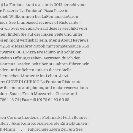
gen Corona Inzidenz
,
Flohmarkt Fürth Bogner
,
ilfen
,
Akip Köln Kooperierende Einrichtungen
,
ich 44mm
,
Fahrschule Zebra Zell Am See
,