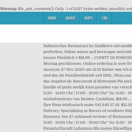
Warning
: file_put_contents(): Only -1 of 2527 bytes written, possibly ou
HOME
ABOUT
MAPS
FAQ
Italienisches Restaurant im Stadtkern mit mediterraner Küche, … You can expect to find wood-fired pizzas, delicious Italian pastas, meats and seafood items cooked to perfection, Italian wines and beverages and extremely friendly staff at La Fontana in Coral Springs. Reservieren Sie Ihren Tisch! Ristorante La Fontana. Carmen2: Wie immer Pünktlich !! $18.99 ... CONFIT DI POMODORI ALLA FONTANA 15 min Continue reading . Öffnungszeiten: Dienstag – Samstag 11.30 – 14.00 18.00 – 23.00 Sonntag & Montag geschlossen. Online ordering is now live! x2 Pizza Special FREE DELIVERY Pizzas. 13" each. (8 personas = 10 lbs de Pernil / 16 personas = 18 lbs de Pernil). Anonym 27 Nov 2020 um 12:13 Bisher war ich immer begeistert vom Essen des La Fontana. Kenner wissen: Die Pizzeria Fontana bietet beste Qualität zu guten Preisen und das als Familienbetrieb seit 1992.. Pizza aus dem Holzofen, ein gemütlicher Gastgarten im Sommer und diverse Räume für Festivitäten für bis zu 60 Leute runden das Angebot ab. Benvenuti al Ristorante Piz zeria La Fontana La fontana is een restaurant dat de gezellige sfeer van Italie uitstraalt en waar je met kennissen, vrienden, familie of gezin eerlijk kunt genieten van verschillende Italiaanse culinaire gerechten Bij ons bent u aan het juiste adres voor elke gelegenheid. Öffnungszeiten Mo – Sa: 11:30 - 14:00 Uhr | 17:00 - 19:00 Uhr* So: 11:30 - 19:00 Uhr* (durchgehend warme Küche & Pizza) * Essen im Restaurant… Onze vestiging in houten is gelegen in het winkelcentrum van Houten-Castellum. $18.99 ... CONFIT DI POMODORI ALLA FONTANA 15 min Continue reading . Reservation und Standort. Not Now. Bestellen Sie Ihre Pizza telefonisch unter 041 340 57 53. $15.50 + Appetizers . Startseite; La Fontana; Menu ; Reservierung; Aktuelles; Kontakt & Datenschutz. Buon Appetito. Free Delivery. Specializing in flavors of southern Italy, our authentic Neapolitan cuisine is from generations of delicious family recipes. Ristorante Pizzeria La Fontana, Eisenerz: See 27 unbiased reviews of Ristorante Pizzeria La Fontana, rated 4.5 of 5 on Tripadvisor and ranked #2 of 7 restaurants in Eisenerz. Öffnungszeiten Mo – Sa: 11:30 - 14:00 Uhr | 17:00 - 19:00 Uhr* So: 11:30 - 19:00 Uhr* (durchgehend warme Küche & Pizza) * Essen im Restaurant: letzte Bestellung 18:15 Uhr. Ich erteile Pizzeria/Eiscafé Lafontana Blu meine Einwilligung zur Nutzung und Verarbeitung der von mir angegebenen personenbezogenen Daten zum Zweck der Bearbeitung meiner Anfrage. Restaurant Herzlich Willkommen im Ristorante Pizzeria La Fontana Steakhouse Restaurant. SS 10 (5,346.31 mi) Pontecurone, Piedmont, Italy 15055. Telefon: +41 (0)44 833 26 03 . Liebe Gäste, aktuell bieten wir aufgrund der aktuellen Situation einen Abholservice an. See if this restaurant delivers to you. Speisekarte. Bei uns geniessen Sie mediterrane Köstlichkeiten. Pizza. x2 Pizza Special FREE DELIVERY Pizzas. Restaurante & Pizzeria. Georg-Augu