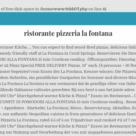
t of free disk space in
/home/www/6dd47f.php
on line
41
ristorante pizzeria la fontana
st-Zinn-Straße 30, 64823 Groß-Umstadt. Pizzeria Ristorante La Fontana, Weinstadt: 50 Bewertungen - bei Tripadvisor auf Platz 4 von 40 von 40 Weinstadt Restaurants; mit 4,5/5 von Reisenden bewertet. . La Fontana Ristorante Pizzeria | Weberweg 14 | 88410 Bad Wurzach. Leckere Salate sowie auch deutsche Gerichte fehlen nicht. x2 Pizza Special FREE DELIVERY Pizzas. Kontakt; Datenschutz; Impressum; Speisekarte. PASTA ALLA CARBONARA 30 min Continue reading . Mir ist bekannt, dass ich das Recht habe, der Verarbeitung meiner Daten jederzeit mit Wirkung für die Zukunft zu widersprechen. So urteilen unsere Kunden. Mo, Mi-Sa: 16:30 - 20:00 Uhr Dienstag: Ruhetag Sonntag: 11:30 - 14:00 Uhr / 17:00 - 20:00 Uhr Unsere derzeitige Speisekarte inklusive evtl. Hauptstraße 59, 77794 Lautenbach Anfahrt Telefon: 07802 7760 Reservierung. Ristorante - Pizzeria La Fontana, Bessunger Straße 180, 64347, Griesheim. Qty. Liefergebiete - Pizzeria La Fontana. Meatball Parmigiana. See more of Ristorante Pizzeria "La Fontana" on Facebook. Closed Now. Willkommen in der Fanfarenschänke - Ristorante Pizzeria La Fontana! Pasta e Vino Enoteca Osteria Speisekarte #7 von 101 Restaurants in Schongau. Pizza aus dem Holzofen , ein gemütlicher Gastgarten im Sommer und diverse Räume für Festivitäten für bis zu 60 Leute runden das Angebot ab. Sehr geehrter Gast, wir freuen uns, Sie in unserem Hause begrüßen zu dürfen. Pomodoro sauce with mozzarella cheese, and basil. 5 out of 5 stars. Ristorante Fontana a Torino Ciriè dal 1984 un solo pallino fisso e di una cosa siamo convinti : che ingredienti migliori siano la condizione necessaria per realizzare piatti migliori. Mo Montag: 11:00-13:30 Uhr 17:00-21:00 Uhr: Di Dienstag: Geschlossen: Mi-Fr Mittwoch-Freitag: 11:00-13:30 Uhr 17:00 … Stegwiesenweg 1 73630 Remshalden. Bessunger Straße 180 64347 Griesheim. Bessunger Straße 180 64347 Griesheim. Kontakt Kontakt. Fresh Mozzarella Cheese, Arugula, Burrata, Prosciutto, Shaved parmesan, Pesto, Balsamic Cream, and Dried Tomatoes List price: $27.00. Bij mooi weer kunt u ook genieten van onze prachtige tuin. Bei uns geniessen Sie mediterrane Köstlichkeiten. LA FONTANA UNO | ZUGERSTRASSE 12 | 8810 HORGEN | 044 725 83 80 | INFO@LAFONTANAUNO.CH Galerie. 13" each. Ristorante Pizzeria La Fontana ... Guten Appetit wünscht Ihnen, Familie Micieli & das La Fontana Team. 640 people like this. Verschiedene Nudel-, Fisch- und Fleischgerichte sowie Pizza finden Sie auf unserer Karte. Ristorante - Pizzeria La Fontana. Use our map to plan your next visit to our restaurant. Ristorante - Pizzeria La Fontana. Sara recommends this with Penne, Pomodoro Sauce and Fresh Mozzarella Cheese, House Creamy White Sauce finished inside and Parmiggiano Reggiano Wheel, Vegan friendly Zucchini, Cherry Tomatoes, Garlic, Mushrooms, Bell Peppers, Asparagus and Broccoli, Pesto, Sun Dried Tomato, Arugula, Burrata and Balsamic Cream, Pomodoro Sauce, Fresh Mozarella Cheese and pepperoni, White Sauce, Mozzarella Cheese, Gorgonzola, Fresh Ciliegine and Shaved Parmesan, Fresh Mozzarella Cheese, fresh Tomatoes, arugula, Prosciutto, and Shaved Parmesan, Get news, deals, specials and events from, Terms of Service | Privacy Policy | Refund Policy Accessibility Statement. Ristorante, Pizzeria La Fontana Am Brunnen 72639 Neuffen. The Durazzo Family welcomes you to La Fontana, serving the area since 1987. Bessunger Straße 180 64347 Griesheim. Gastronomia Vaglio. Two pizzas offer. Bechamel sauce and parmesan cheese. Bessunger Straße 180 64347 Griesheim. Ristorante Sante 14.3 km Details. Kontakt & Öffungszeiten. Free Delivery. 10 29690 Schwarmstedt Tel:05071/1212 . Umsatzsteuer … Ristorante Pizzeria La Fontana - Stegwiesenweg 1, 73630 Geradstetten, Germany - Rated 4.9 based on 15 Reviews "Sehr zu empfehlen! Welcome to our La Fontana Pizzeria & Ristorante- family owned & operated, in North Palm Beach, Florida! Two pizzas offer. Ristorante Pizzeria La-Fontana Wemding: Egal, ob Sie ein romantisches Abendessen mit gutem Wein geniessen möchten, in der Mittagspause angenehm essen oder es sich nur bei einem Cappuccino auf unserer Sonnenterasse am historischen Marktplatz gut gehen lassen wollen, wir freuen uns darauf Sie in unserem Lokal begrüßen zu dürfen. La Fontana Ristorante Pizzeria Schweich mit italienischen Speisen wie Pizza Pasta Besonderheit Biergarten Sommerterrass