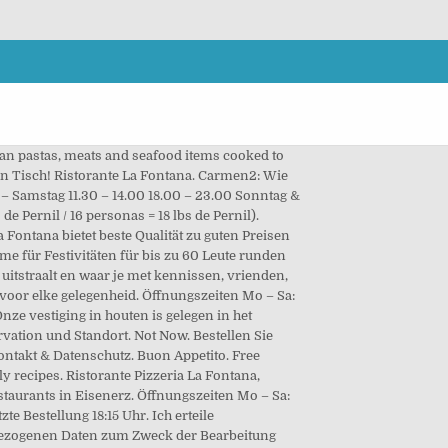
e Bitte klicken Sie hier zum öffnen der Speisekarte. ARANCINI RIPIENI 50 min Continue reading . 15 DSGVO), Adresse: Haldenstrasse 61 Wangen 8602 . 06155824616. SPEISEKARTE. Das Ristorante La Fontana in Lautenbach verwöhnt seine Gäste mit frischen Speisen von Pizza bis Pasta. 071 841 14 90 email@pizzeriafontana.ch. Ristorante Pizzeria La-Fontana Wemding: Egal, ob Sie ein romantisches Abendessen mit gutem Wein geniessen möchten, in der Mittagspause angenehm essen oder es sich nur bei einem Cappuccino auf unserer Sonnenterasse am historischen Marktplatz gut gehen lassen wollen, wir freuen uns darauf Sie in unserem Lokal begrüßen zu dürfen. Gutscheinheft der OÖ Nachrichten. Essen bestellen bei Ristorante - Pizzeria La Fontana. 5 ratings. Het restaurant Ons restaurant is 6 dagen per week geopend vanaf 16,30 uur. La Fontana Restaurant & Pizzeria. Two pizzas offer. 375 Drum Point Road. Avvisiamo tutta la gentile clientela che, a seguito delle ultime disposizioni del governo, il locale resterà chiuso a partire da oggi giovedì 5 Novembre per tutto il periodo di validità dell'ultimo decreto in vigore. Community See All. … x2 Pizza Special FREE DELIVERY $18.99 Pizzas. Das „La Fontana“ Team heisst Sie herzlich willkommen. Italienische, Deutsche, Indische und Internationale Spezialitäten. SPEISEKARTE. 7, Restaurant, Gaststätten, Restaurants und Gaststätten, Pizzeria ... Ristorante Pizzeria Pulcinella Burgrestaurant 13.81 km Details Webseite. Carmen2: Lieferung Pünktlich !! Tel. Ziel unserer Anstrengungen ist es, Sie mit einer ausgewogenen Auswahl an Speisen und Getränken zu verwöhnen. Forgot account? Eine E-Mail senden. 4 36269 Philippsthal (Werra) 06620 9187799. Telefon: +49 7151 61751. Jede Pizza 20% günstiger bei Abholung. Telefon: 06078 73447 E-Mail: info@lafontana-umstadt.de . PORTOBELLO GRATINADO … Überzeugen Sie sich selbst mit einem Blick in unsere Speisekarte Restaurant Pizzeria La Fontana Am Platzl 10 A-4451 Garsten: Montag – Sonntag Mittags: 11:00 – 14:00 Abends: 17:00 – 22:00: Bestellungen und Tischreservierungen können telefonisch unter +43 (0) 7252 46799 durchgeführt werden. Bella Italia trifft auf Brettheim! Carmen2: Lieferung sehr Pünktlich !! Bella Italia trifft auf Brettheim! Ristorante Pizzeria La Fontana, Cesate: su Tripadvisor trovi 11 recensioni imparziali su Ristorante Pizzeria La Fontana, con punteggio 4 su 5 e al n.11 su 18 ristoranti a Cesate. Qty. Sie können das Setzen von Cookies in Ihren Browser Einstellungen allgemein oder für bestimmte Webseiten verhindern. 5. Kenner wissen: Die Pizzeria Fontana bietet beste Qualität zu guten Preisen und das als Familienbetrieb seit 1992 . Every meal is prepared with the finest seasonal produce, fresh seafood, homemade sauces & imported oils & chees