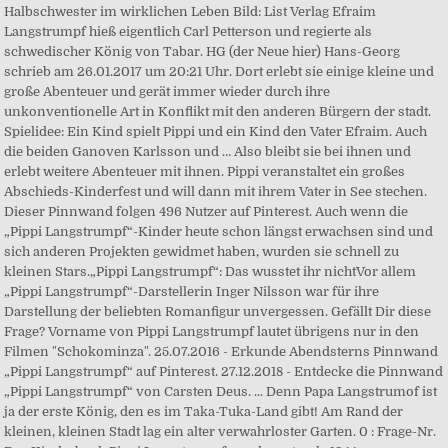
Halbschwester im wirklichen Leben Bild: List Verlag Efraim
Langstrumpf hieß eigentlich Carl Petterson und regierte als
schwedischer König von Tabar. HG (der Neue hier) Hans-Georg
schrieb am 26.01.2017 um 20:21 Uhr. Dort erlebt sie einige kleine und
große Abenteuer und gerät immer wieder durch ihre
unkonventionelle Art in Konflikt mit den anderen Bürgern der stadt.
Spielidee: Ein Kind spielt Pippi und ein Kind den Vater Efraim. Auch
die beiden Ganoven Karlsson und … Also bleibt sie bei ihnen und
erlebt weitere Abenteuer mit ihnen. Pippi veranstaltet ein großes
Abschieds-Kinderfest und will dann mit ihrem Vater in See stechen.
Dieser Pinnwand folgen 496 Nutzer auf Pinterest. Auch wenn die
„Pippi Langstrumpf“-Kinder heute schon längst erwachsen sind und
sich anderen Projekten gewidmet haben, wurden sie schnell zu
kleinen Stars.„Pippi Langstrumpf“: Das wusstet ihr nichtVor allem
„Pippi Langstrumpf“-Darstellerin Inger Nilsson war für ihre
Darstellung der beliebten Romanfigur unvergessen. Gefällt Dir diese
Frage? Vorname von Pippi Langstrumpf lautet übrigens nur in den
Filmen "Schokominza". 25.07.2016 - Erkunde Abendsterns Pinnwand
„Pippi Langstrumpf“ auf Pinterest. 27.12.2018 - Entdecke die Pinnwand
„Pippi Langstrumpf“ von Carsten Deus. ... Denn Papa Langstrumof ist
ja der erste König, den es im Taka-Tuka-Land gibt! Am Rand der
kleinen, kleinen Stadt lag ein alter verwahrloster Garten. 0 : Frage-Nr.