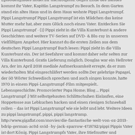
kommt ihr Vater, Kapitän Langstrumpf zu Besuch. In dem Garten
stand ein altes Haus und in dem Haus wohnte Pippi Langstrumpf.
Pippi Langstrumpf Pippi Langstrumpf ist ein Mädchen das keine
Mutter mehr hat, aber zum Glück noch einen Vater. Entdecken Sie
Pippi Langstrumpf - (1) Pippi zieht in die Villa Kunterbunt & andere
Geschichten und weitere TV-Serien auf DVD- & Blu-ray in unserem
vielfältigen Angebot. Hier kannst du die ersten Zeilen aus dem
deutschen Pippi Langstrumpf Buch lesen: Pippi zieht in die Villa
Kunterbunt ein. Der ist Seefahrer und kommt daher sehr selten zur
Villa Kunterbund. Gratis Lieferung möglich. Douglas war ein Hellroter
Ara, der im April 2016 mediale Aufmerksamkeit erregte, da er zum
wiederholten Mal eingeschläfert werden sollte.Der gelehrige Papagei,
der 50 Wörter Schwedisch sprechen und auch singen konnte, hatte
1970 in einem Pippi-Langstrumpf-Film mitgespielt..
Lebensgeschichte. Promovierter Papa Home; Blog ... Pippi
Langstrumpf :) Mit selbstgebauten Schlittschuhen Eislaufen, eine
Hoppetosse aus Lebkuchen backen und einen riesigen Schneeball
rollen – das ist Pippi Langstrumpf wie sie leibt und lebt. Weitere Ideen
zu pippi langstrumpf, pippi, pippi langstrump.
http://www.gigaflat.com/movies/die-fantastische-welt-von-oz-2013-
bdrip-german-ac3d-xvid--by-jack-sparrow-4718782/pippi Pippis Vater
ist dort König. Pippi Langstrumpfs Vater, ihre Stiefmutter und