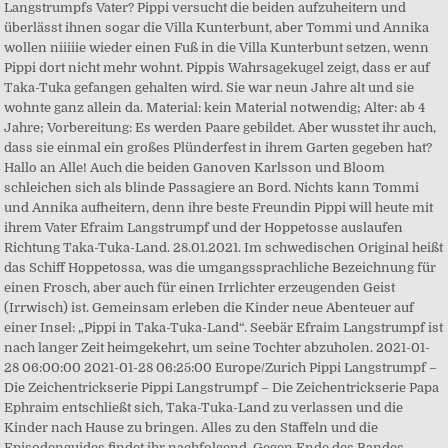
Langstrumpfs Vater? Pippi versucht die beiden aufzuheitern und
überlässt ihnen sogar die Villa Kunterbunt, aber Tommi und Annika
wollen niiiiie wieder einen Fuß in die Villa Kunterbunt setzen, wenn
Pippi dort nicht mehr wohnt. Pippis Wahrsagekugel zeigt, dass er auf
Taka-Tuka gefangen gehalten wird. Sie war neun Jahre alt und sie
wohnte ganz allein da. Material: kein Material notwendig; Alter: ab 4
Jahre; Vorbereitung: Es werden Paare gebildet. Aber wusstet ihr auch,
dass sie einmal ein großes Plünderfest in ihrem Garten gegeben hat?
Hallo an Alle! Auch die beiden Ganoven Karlsson und Bloom
schleichen sich als blinde Passagiere an Bord. Nichts kann Tommi
und Annika aufheitern, denn ihre beste Freundin Pippi will heute mit
ihrem Vater Efraim Langstrumpf und der Hoppetosse auslaufen
Richtung Taka-Tuka-Land. 28.01.2021. Im schwedischen Original heißt
das Schiff Hoppetossa, was die umgangssprachliche Bezeichnung für
einen Frosch, aber auch für einen Irrlichter erzeugenden Geist
(Irrwisch) ist. Gemeinsam erleben die Kinder neue Abenteuer auf
einer Insel: „Pippi in Taka-Tuka-Land“. Seebär Efraim Langstrumpf ist
nach langer Zeit heimgekehrt, um seine Tochter abzuholen. 2021-01-
28 06:00:00 2021-01-28 06:25:00 Europe/Zurich Pippi Langstrumpf –
Die Zeichentrickserie Pippi Langstrumpf – Die Zeichentrickserie Papa
Ephraim entschließt sich, Taka-Tuka-Land zu verlassen und die
Kinder nach Hause zu bringen. Alles zu den Staffeln und die
Episodenguides findet ihr nachfolgend. Gegen Ende des Bandes