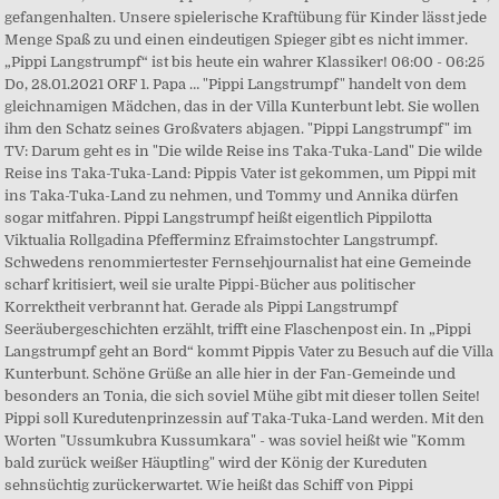
gefangenhalten. Unsere spielerische Kraftübung für Kinder lässt jede
Menge Spaß zu und einen eindeutigen Spieger gibt es nicht immer.
„Pippi Langstrumpf“ ist bis heute ein wahrer Klassiker! 06:00 - 06:25
Do, 28.01.2021 ORF 1. Papa … "Pippi Langstrumpf" handelt von dem
gleichnamigen Mädchen, das in der Villa Kunterbunt lebt. Sie wollen
ihm den Schatz seines Großvaters abjagen. "Pippi Langstrumpf" im
TV: Darum geht es in "Die wilde Reise ins Taka-Tuka-Land" Die wilde
Reise ins Taka-Tuka-Land: Pippis Vater ist gekommen, um Pippi mit
ins Taka-Tuka-Land zu nehmen, und Tommy und Annika dürfen
sogar mitfahren. Pippi Langstrumpf heißt eigentlich Pippilotta
Viktualia Rollgadina Pfefferminz Efraimstochter Langstrumpf.
Schwedens renommiertester Fernsehjournalist hat eine Gemeinde
scharf kritisiert, weil sie uralte Pippi-Bücher aus politischer
Korrektheit verbrannt hat. Gerade als Pippi Langstrumpf
Seeräubergeschichten erzählt, trifft eine Flaschenpost ein. In „Pippi
Langstrumpf geht an Bord“ kommt Pippis Vater zu Besuch auf die Villa
Kunterbunt. Schöne Grüße an alle hier in der Fan-Gemeinde und
besonders an Tonia, die sich soviel Mühe gibt mit dieser tollen Seite!
Pippi soll Kuredutenprinzessin auf Taka-Tuka-Land werden. Mit den
Worten "Ussumkubra Kussumkara" - was soviel heißt wie "Komm
bald zurück weißer Häuptling" wird der König der Kureduten
sehnsüchtig zurückerwartet. Wie heißt das Schiff von Pippi