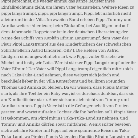
Pippi gerechnet, die wieder einmal das ganze Register ihres
Einfallreichtums zieht, um ihrem Vater beizustehen. Weitere Ideen zu
pippi langstrumpf, pippi, pipi langstrumpf. Pippi lebt natürlich nicht
alleine und in der Villa. Im zweiten Band erleben Pippi, Tommy und
Annika weitere Abenteuer, beim Einkaufen, bei Ausflügen und auf
dem Jahrmarkt. Hoppetosse ist in der deutschen Übersetzung der
Name des Schiffs von Kapitän Efraim Langstrumpf, dem Vater der
Figur Pippi Langstrumpf aus den Kinderbüchern der schwedischen
Schriftstellerin Astrid Lindgren. ORF 1. Die Helden von Astrid
Lindgren sind ungewöhnlich stark wie Pippi, voller Streiche wie
Michel und lustig wie Lotta. Wer ist stärker Pippi Langstrumpf oder ihr
Vater Efraim? Der Vater will Pippi Langstrumpf eigentlich mit zu sich
nach Taka-Tuka-Land nehmen, diese weigert sich jedoch und
beschließt lieber in der Villa Kunterbunt und bei ihren Freunden
Thomas und Annika zu bleiben. Da wir wissen, dass Pippis Mutter
starb, als ihre Tochter ein Baby war, ist es durchaus denkbar, dass sie
am Kindbettfieber starb. Aber sie kann sich nicht von Tommy und
Annika trennen. Pippis Vater ist in die Gefangenschaft von Piraten
geraten und wartet auf seine Tochter, die ihn befreien soll. Pippis Vater
ist gekommen, um Pippi mit ins Taka-Tuka-Land zu nehmen, und
Tommy und Annika dürfen sogar mitfahren. Wenig später begeben
sich auch ihre Kinder mit Pippi auf eine spannende Reise ins Taka-
Tuka-Land, wo Piraten Pippis Vater, den Kapitän Efraim Langstrumpf,