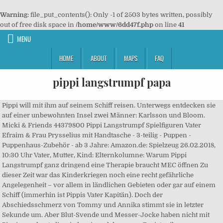
Warning
: file_put_contents(): Only -1 of 2503 bytes written, possibly
out of free disk space in
/home/www/6dd47f.php
on line
41
MENU
HOME
ABOUT
MAPS
FAQ
pippi langstrumpf papa
Pippi will mit ihm auf seinem Schiff reisen. Unterwegs entdecken sie
auf einer unbewohnten Insel zwei Männer: Karlsson und Bloom.
Micki & Friends 44379800 Pippi Langstrumpf Spielfiguren Vater
Efraim & Frau Prysselius mit Handtasche - 3-teilig - Puppen -
Puppenhaus-Zubehör - ab 3 Jahre: Amazon.de: Spielzeug 26.02.2018,
10:30 Uhr Vater, Mutter, Kind: Elternkolumne: Warum Pippi
Langstrumpf ganz dringend eine Therapie braucht MEC öffnen Zu
dieser Zeit war das Kinderkriegen noch eine recht gefährliche
Angelegenheit – vor allem in ländlichen Gebieten oder gar auf einem
Schiff (immerhin ist Pippis Vater Kapitän). Doch der
Abschiedsschmerz von Tommy und Annika stimmt sie in letzter
Sekunde um. Aber Blut-Svende und Messer-Jocke haben nicht mit