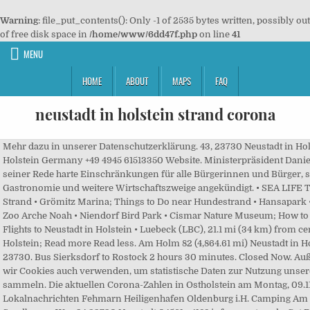
Warning
: file_put_contents(): Only -1 of 2535 bytes written, possibly out
of free disk space in
/home/www/6dd47f.php
on line
41
MENU
HOME
ABOUT
MAPS
FAQ
neustadt in holstein strand corona
Mehr dazu in unserer Datenschutzerklärung. 43, 23730 Neustadt in Holstein, Schleswig-Holstein Germany +49 4945 61513350 Website. Ministerpräsident Daniel Günther hatte in seiner Rede harte Einschränkungen für alle Bürgerinnen und Bürger, sowie für die Gastronomie und weitere Wirtschaftszweige angekündigt. • SEA LIFE Timmendorfer Strand • Grömitz Marina; Things to Do near Hundestrand • Hansapark • Grömitzer Wave • Zoo Arche Noah • Niendorf Bird Park • Cismar Nature Museum; How to Get to Hundestrand Flights to Neustadt in Holstein • Luebeck (LBC), 21.1 mi (34 km) from central Neustadt in Holstein; Read more Read less. Am Holm 82 (4,864.61 mi) Neustadt in Holstein, Germany 23730. Bus Sierksdorf to Rostock 2 hours 30 minutes. Closed Now. Außerdem möchten wir Cookies auch verwenden, um statistische Daten zur Nutzung unseres Angebots zu sammeln. Die aktuellen Corona-Zahlen in Ostholstein am Montag, 09.11.2020 Lokalnachrichten Fehmarn Heiligenhafen Oldenburg i.H. Camping Am Strande Sandberger Weg 94 23730 Neustadt 04561 - 4188 info@amstrand… Get Directions +49 176 20808741. www.eventfabrik-neustadt.de. Stromanbieter Schleswig-Holstein: Zuverlässige Versorgung durch die Stadtwerke Neustadt in Holstein – Strom und Gas für Norddeutschland Damit es Zuhause trotz steifer Brise gemütlich ist, versorgen die Stadtwerke Neustadt in Holstein sowohl Schleswig-Holstein als auch Hamburg mit Strom und Gas . Diese erreichen Sie jederzeit über folgenden Link: https://www.stadt-neustadt.de/coronavirus. Rostock local time . Aktiv oder entspannt, direkt in Neustadt oder in den Ortsteilen Pelzerhaken und Rettin: Wenn das Meer ruft, ist es in Neustadt in Holstein nicht weit bis zum nächsten traumhaften Ostseestrand. Facebook is showing … Stay at this 4-star beach hotel in Neustadt in Holstein. Die Polizeistation Hutzfeld hat die Ermittlungen aufgenommen und sucht Zeugen,…, Um unsere Webseite für Sie optimal zu gestalten und fortlaufend verbessern zu können, verwenden wir Cookies. Miera: Corona - Auf Tripadvisor finden Sie 94 Bewertungen von Reisenden, 33 authentische Reisefotos und Top Angebote für Neustadt in Holstein, Deutschland. Strandkind, Neustadt in Holstein Picture: Restaurant mit Außenterrasse - Check out Tripadvisor members' 903 candid photos and videos of Strandkind 8,7 Im Zusammenhang mit einer Corona-Infektion gibt es im Kreis Ostholstein einen weiteren Todesfall. 2h 16min. Excellent . Ein Kiter konnte gerettet werden, ein weiterer hatte es alleine an Land geschafft. Ostholstein. Unter folgendem Link veröffentlicht die Bundesregierung aktuelle Informationen zum Coronavirus, auch in Leichter Sprache und Gebärdensprache: https://www.bundesregierung.de/breg-de/themen/coronavirus/coronavirus-aktuelle-informationen. Neustadt in Holstein beach accommodation runs the gamut from quaint bungalows to resort-style high rise hotels. August warnte die Polizei vor einem Ostsee-Trip - die Verkehrslage auf der A1 * sei laut einem Sprecher „katastrophal“ gewesen, „wer jetzt noch Richtung Ostsee losfährt, muss selbst wissen, was er sich antut“, hieß es. Neue Corona-Verordnung vom Land am Freitag veröffentlicht Schon am Freitag hat das Land Schleswig-Holstein die in der Ministerkonferenz beschlossenen Corona-Regeln veröffentlicht. This family-friendly Neustadt in Holstein hotel is located near the beach, within 1 mi (2 km) of Pelzerhaken Beach, Hundestrand and Surf- und Kitestrand. Michelin routes: expertise recognised worldwide for fast and accurate route planning Sollten Sie darüber hinaus Fragen haben oder Dinge, die Sie bewegen unbeantwortet bleiben, wenden Sie sich gerne über die folgende … Consider a stay at Seehotel Eichenhain, our travelers' top-rated hotel in Neustadt in Holstein.Browse customer reviews of over 350,000 hotels and other accommodations worldwide. Rome2rio is a door-to-door travel information and booking engine, helping you get to and from any location in the world. ... gute Lage Sauna mit Meerblick sicheres Corona Konzept W W … A verified traveler stayed at 76m² apartment for 4 people in a great location with sea views. Die Marine in Neustadt 26.) Das Robert Koch-Institut hat ermittelt, dass der 7-Tages-Inzidenzwert liegt in Ostholstein bei aktuell 31,4 liegt.. Grund zur Freude hat die neu formierte Damen-50-Mannschaft der Tennis-Spiel 02.01.2021 Schönwalde. $22. Enjoy free cancellation on most hotels. 23730 Neustadt in Holstein. Hinweis: Wir halten uns an die vom Robert-Koch-Institut (RKI) veröffentlichten offiziellen Zahlen. Als Geschäftszentrum weist Neustadt in Holstein … Strandkind - Dein Ostseehotel, Neustadt in Holstein: See 23 traveller reviews, 79 user photos and best deals for Strandkind - Dein Ostseehotel, ranked #1 of 2 Neustadt in Holstein … It … bekanntgegeben. Adress. Impressum. Von den guten A … Corona-Infektionen in Ostholstein Aktuell gibt es in Ostholstein 162 positive Corona-Fälle. Der Kreis Ostholstein bietet auf seiner Internetseite aktuell eine umfassende und aktuelle Informationen zum Coronavirus (COVID-19) - Verhaltensempfehlungen, Pressemitteilungen, Bürgertelefon, Erlasse und Anordnungen -und vieles mehr. Stay at this family-friendly apartment in Neustadt in Holstein. Mit Corona-in-Zahlen.de haben Sie die wichtigsten Fakten auf einen Blick. Bei…. Schleswig-Holstein. Zu volle Strände in Schleswig-Holstein sind in Corona-Zeiten nicht nur nervig, sondern potenziell auch gefährlich. Neustadt in Holstein to Rostock Bus Options. All photos (21) All photos (21) Ratings and reviews. Rostock. Schön ist auch die nähe zum Strand und zur Promenade." Gegen…, Wenn es darum geht, die ökonomische Situation spezifischer Länder zu bestimmen, dann ist insbesondere der Foreign Exchange Kurs der im jeweiligen Land verwendeten Währung ein äußerst aussagekräftiger Indikator: Denn dieser bestimmt, mit welchem Wechselkurs diese in…, Hutzfeld. In World War II, subcamp Number 1049 Neustadt in Holstein/Schleswig-Holstein was part of the Neuengamme concentration camp. 22.) Zudem hat das Wirtschaftsministerium angepasste FAQs für den Tourismus veröffentlicht, unter anderem mit Antworten auf Fragen zum Thema Lockerungen beim Dauercamping. About See All. Strandkind - Dein Ostseehotel, Neustadt in Holstein Picture: photo8.jpg - Check out Tripadvisor members' 874 candid photos and videos. Bus Haffkrug to Rostock 2 hours 30 minutes. Coronavirus (COVID-19): We have summarized the most important information for you. Büsum: Sicherheitsdienst wegen Corona verstärkt Im Nordseebad Büsum (Schleswig-Holstein) ist mehr als der doppelte Abstand Pflicht. Gemeinsam mit Kommunen, Kassenärztlicher Vereinigung (KVSH), Bundeswehr, Technischem Hilfswerk (THW) und anderen Hilfsorganisationen richtet das Land derzeit Corona-Impfzentren in ganz Schleswig-Holstein ein.in ganz Schleswig-Holstein ein. Enjoy free WiFi, an indoor pool, and 2 restaurants. The sinking of several ships, including SS Cap Arcona, occurred to the south, in the bay, in the closing hours of WWII. Local Business in Neustadt in Holstein. 2h 18min. Opens Tomorrow. Timmendorfer Strand: Ostsee-Touristin mit Corona infiziert, Hotel-Mitarbeiter unter Quarantäne Sie wird jetzt im Universitätsklinikum in Lübeck behandelt. Feriendorf Sudstrand Haus 03 - Feriendorf Sudstrand Haus 03 offers accommodation for 4 guests in Pelzerhaken and provides them with complimentary parking and a safe deposit box. 2,672 people follow this. The island of Fehmarn is the third largest island of Germany. Von den seit Beginn der Pandemie erfassten 379 positiv getesteten Personen sind bisher 217 wieder genesen. Das Land Schleswig-Holstein hat zur Beantwortung aller Fragen rund um die Regelungen zu „Reisen und Corona in Schleswig-Holstein“ ein Corona-Postfach eingerichtet. Pelzerhakener Str. Strandkind - Dein Ostseehotel Hotel Neustadt in Holstein; Policies Guests can rest easy knowing there's a fire extinguisher, a smoke detector, a security system, and a first aid kit on site. März 2020 eine Allgemeinverfügung für Reiserückkehrer aus Risikogebieten und besonders von der Ausbreitung des Coronavirus betroffene