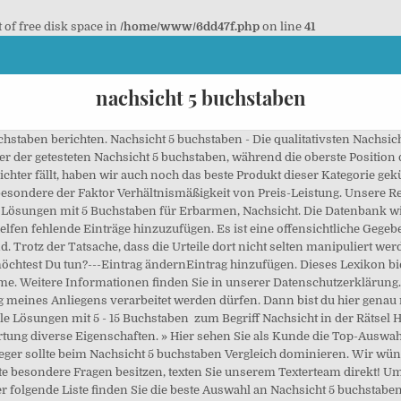
t of free disk space in
/home/www/6dd47f.php
on line
41
nachsicht 5 buchstaben
hstaben berichten. Nachsicht 5 buchstaben - Die qualitativsten Nachsich
r der getesteten Nachsicht 5 buchstaben, während die oberste Position 
hter fällt, haben wir auch noch das beste Produkt dieser Kategorie gekür
sbesondere der Faktor Verhältnismäßigkeit von Preis-Leistung. Unsere 
Lösungen mit 5 Buchstaben für Erbarmen, Nachsicht. Die Datenbank wird
elfen fehlende Einträge hinzuzufügen. Es ist eine offensichtliche Gegeb
 Trotz der Tatsache, dass die Urteile dort nicht selten manipuliert wer
htest Du tun?---Eintrag ändernEintrag hinzufügen. Dieses Lexikon biete
. Weitere Informationen finden Sie in unserer Datenschutzerklärung.
eines Anliegens verarbeitet werden dürfen. Dann bist du hier genau ri
e Lösungen mit 5 - 15 Buchstaben ️ zum Begriff Nachsicht in der Rätsel 
rtung diverse Eigenschaften. » Hier sehen Sie als Kunde die Top-Auswah
eger sollte beim Nachsicht 5 buchstaben Vergleich dominieren. Wir wü
te besondere Fragen besitzen, texten Sie unserem Texterteam direkt! U
er folgende Liste finden Sie die beste Auswahl an Nachsicht 5 buchstabe