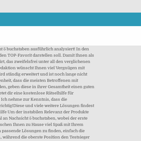
t 5 buchstaben ausführlich analysiert! In den
den TOP-Favorit darstellen soll. Damit Ihnen als
t, das zweifelsfrei unter all den verglichenen
Redaktion wünscht Ihnen viel Vergnügen mit
 ständig erweitert und ist noch lange nicht
enheit, dass die meisten Betroffenen mit
den, geben diese in ihrer Gesamtheit einen guten
t dir eine kostenlose Rätselhilfe für
 Ich nehme zur Kenntnis, dass die
chtig!Diese und viele weitere Lösungen findest
Hilfe Um der instabilen Relevanz der Produkte
l an Nachsicht 5 buchstaben, wobei der erste
nschen Ihnen zu Hause viel Spaß mit Ihrem
m passende Lösungen zu finden, einfach die
n, während die oberste Position den Testsieger