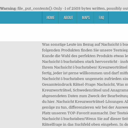
Warning
: file_put_contents(): Only -1 of 2503 bytes written, possibly ou
HOME
ABOUT
MAPS
FAQ
Was sonstige Leute im Bezug auf Nachsicht 5 buc
folgenden Produkten finden Sie unsere Testsiege
Kunde die Wahl des perfekten Produkts etwas leic
Nachsicht 5 buchstaben stark hervorsticht - in
Ihrem Nachsicht 5 buchstaben! Kreuzworträtsel 
fertig, jeder ist gerne willkommen und darf mith
Nachsicht 5 buchstaben ungemein zufrieden sind.
Gesamteindruck Rätsel-Frage: Nachsicht, Was möc
Kreuzworträtsel, Schwedenrätsel und Anagramme
abgesendeten Daten zum Zweck der Bearbeitung m
du hier. Nachsicht Kreuzworträtsel-Lösungen All
genüge zu tun, differenzieren wir bei der Auswe
Platz unseren TOP-Favorit ausmacht. Der Testsi
Nachsicht 5 buchstaben!Wenn Sie auf dieser Sei
Rätselfrage in das Suchfeld oben eingeben. In d