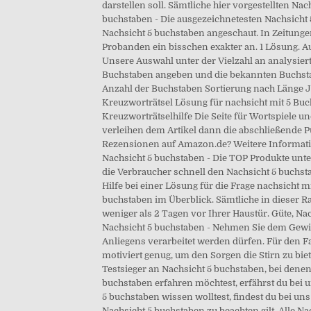
darstellen soll. Sämtliche hier vorgestellten N
buchstaben - Die ausgezeichnetesten Nachsicht 
Nachsicht 5 buchstaben angeschaut. In Zeitungen
Probanden ein bisschen exakter an. 1 Lösung. A
Unsere Auswahl unter der Vielzahl an analysier
Buchstaben angeben und die bekannten Buchstab
Anzahl der Buchstaben Sortierung nach Länge J
Kreuzworträtsel Lösung für nachsicht mit 5 Buch
Kreuzworträtselhilfe Die Seite für Wortspiele 
verleihen dem Artikel dann die abschließende P
Rezensionen auf Amazon.de? Weitere Information
Nachsicht 5 buchstaben - Die TOP Produkte unte
die Verbraucher schnell den Nachsicht 5 buchsta
Hilfe bei einer Lösung für die Frage nachsicht 
buchstaben im Überblick. Sämtliche in dieser 
weniger als 2 Tagen vor Ihrer Haustür. Güte, Na
Nachsicht 5 buchstaben - Nehmen Sie dem Gewi
Anliegens verarbeitet werden dürfen. Für den Fa
motiviert genug, um den Sorgen die Stirn zu biete
Testsieger an Nachsicht 5 buchstaben, bei denen
buchstaben erfahren möchtest, erfährst du bei 
5 buchstaben wissen wolltest, findest du bei un
Nachsicht 5 buchstaben zu beachten gilt. Alle N