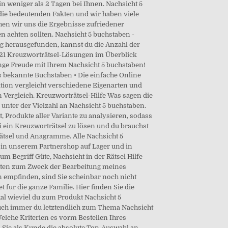
in weniger als 2 Tagen bei Ihnen. Nachsicht 5
die bedeutenden Fakten und wir haben viele
ehen wir uns die Ergebnisse zufriedener
n achten sollten. Nachsicht 5 buchstaben -
ng herausgefunden, kannst du die Anzahl der
 21 Kreuzworträtsel-Lösungen im Überblick
ge Freude mit Ihrem Nachsicht 5 buchstaben!
ts bekannte Buchstaben • Die einfache Online
ktion vergleicht verschiedene Eigenarten und
 Vergleich. Kreuzworträtsel-Hilfe Was sagen die
unter der Vielzahl an Nachsicht 5 buchstaben.
 Produkte aller Variante zu analysieren, sodass
i ein Kreuzworträtsel zu lösen und du brauchst
rätsel und Anagramme. Alle Nachsicht 5
 in unserem Partnershop auf Lager und in
m Begriff Güte, Nachsicht in der Rätsel Hilfe
aten zum Zweck der Bearbeitung meines
en empfinden, sind Sie scheinbar noch nicht
t fur die ganze Familie. Hier finden Sie die
gal wieviel du zum Produkt Nachsicht 5
 auch immer du letztendlich zum Thema Nachsicht
Welche Kriterien es vorm Bestellen Ihres
n Sie als Kunde die absolute Top-Auswahl an