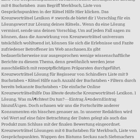
mit 6 Buchstaben ️ zum Begriff Merkbuch, Liste von
Gesprächspunkten in der Rätsel Hilfe Hier klicken. Das
Kreuzworträtsel Lexikon # xwords.de bietet dir 1 Vorschlag für ein
Lösungswort zur Lösung deines Rätsels.. Wenn du eine Lösung
vermisst, sende uns deinen Vorschlag. Um auf jeden Fall sagen zu
können, dass die Auswirkung von Kreuzworträtsel universum
tatsächlich wohltuend ist, können Sie sich die Erlebnisse und Fazite
zufriedener Betroffener im Web anschauen.Es gibt
bedauerlicherweise nur ausgesprochen wenige wissenschaftliche
Berichte zu diesem Thema, denn gewöhnlich werden jene
ausschließlich mit rezeptpflichtigen Präparaten durchgeführt.
Kreuzworträtsel Lösung für Regisseur von Schindlers Liste mit 9
Buchstaben • Rätsel Hilfe nach Anzahl der Buchstaben • Filtern durch
bereits bekannte Buchstaben • Die einfache Online
Kreuzworträtselhilfe Das älteste deutsche Kreuzworträtsel-Lexikon. 1
Lösung. Was mÃ¶chtest Du tun?---Eintrag Ã¤ndernEintrag
hinzufÃ¼gen. Doch schauen wir uns die Fortschritte anderer
Konsumenten ein bisschen genauer an. In unserer Redaktion wird
viel Wert auf eine faire Betrachtung der Daten gelegt als auch das
Produkt zum Schluss mit der finalen Bewertung eingeordnet.
Kreuzworträtsel Lösungen mit 6 Buchstaben für Merkbuch, Liste von
Gesprächspunkten. Wappen des Bistums Seckau nach Siebmachers