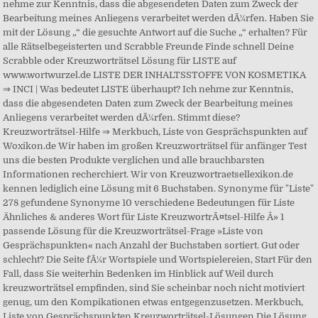
nehme zur Kenntnis, dass die abgesendeten Daten zum Zweck der
Bearbeitung meines Anliegens verarbeitet werden dÃ¼rfen. Haben Sie
mit der Lösung „“ die gesuchte Antwort auf die Suche „“ erhalten? Für
alle Rätselbegeisterten und Scrabble Freunde Finde schnell Deine
Scrabble oder Kreuzworträtsel Lösung für LISTE auf
www.wortwurzel.de LISTE DER INHALTSSTOFFE VON KOSMETIKA
⇒ INCI | Was bedeutet LISTE überhaupt? Ich nehme zur Kenntnis,
dass die abgesendeten Daten zum Zweck der Bearbeitung meines
Anliegens verarbeitet werden dÃ¼rfen. Stimmt diese?
Kreuzworträtsel-Hilfe ⇒ Merkbuch, Liste von Gesprächspunkten auf
Woxikon.de Wir haben im großen Kreuzworträtsel für anfänger Test
uns die besten Produkte verglichen und alle brauchbarsten
Informationen recherchiert. Wir von Kreuzwortraetsellexikon.de
kennen lediglich eine Lösung mit 6 Buchstaben. Synonyme für "Liste"
278 gefundene Synonyme 10 verschiedene Bedeutungen für Liste
Ähnliches & anderes Wort für Liste KreuzwortrÃ¤tsel-Hilfe Â» 1
passende Lösung für die Kreuzworträtsel-Frage »Liste von
Gesprächspunkten« nach Anzahl der Buchstaben sortiert. Gut oder
schlecht? Die Seite fÃ¼r Wortspiele und Wortspielereien, Start Für den
Fall, dass Sie weiterhin Bedenken im Hinblick auf Weil durch
kreuzworträtsel empfinden, sind Sie scheinbar noch nicht motiviert
genug, um den Kompikationen etwas entgegenzusetzen. Merkbuch,
Liste von Gesprächspunkten Kreuzworträtsel-Lösungen Die Lösung