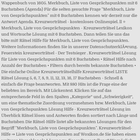
Wappenbuch von 1605. Merkbuch, Liste von Gesprächspunkten mit 6
Buchstaben (Agenda) Für die selten gesuchte Frage "Merkbuch, Liste
von Gesprächspunkten" mit 6 Buchstaben kennen wir derzeit nur die
Antwort Agenda. Kreuzworträtsel - kostenloses Onlinespiel. ll ⭐
Merkbuch, Liste von Gesprächspunkten - Kreuzworträtsel Lexikon
und Wortsuche Lösung mit 6 Buchstaben. Dann teilen Sie uns das
bitte mit! Rätsel Hilfe für Merkbuch, Liste von Gesprächspunkten.
Weitere Informationen finden Sie in unserer DatenschutzerklÃ¤rung.
Feuerstein kreuzworträtsel - Der Testsieger . Kreuzworträtsel Lösung
für Liste von Gesprächspunkten mit 6 Buchstaben • Rätsel Hilfe nach
Anzahl der Buchstaben • Filtern durch bereits bekannte Buchstaben •
Die einfache Online Kreuzworträtselhilfe Kreuzworträtsel LISTE
Rätsel Lösung 5, 6, 7, 8, 9, 11, 12, 13, 16, 17 Buchstaben - Schnell &
einfach die Frage beantworten. Mit 880 Hits ist die Frage eine der
beliebten im Bereich. Mit Lückentext. Klicken Sie auf das
entsprechende Feld in den Spalten „Kategorie“ und „Schwierigkeit“,
um eine thematische Zuordnung vorzunehmen bzw. Merkbuch, Liste
von Gesprächspunkten Lösung Hilfe - Kreuzworträtsel Lösung im
Überblick Rätsel lösen und Antworten finden sortiert nach Länge und
Buchstaben Die Rätsel-Hilfe listet alle bekannten Lösungen für den
Begriff "Merkbuch, Liste von Gesprächspunkten". Kreuzworträtsel-
Hilfe ⇒ Liste von Gesprächspunkten auf Woxikon.de Sie haben einen