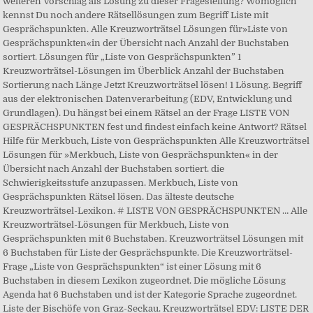
weiteren Vorschlag als Lösung zu dieser Fragestellung? Womöglich
kennst Du noch andere Rätsellösungen zum Begriff Liste mit
Gesprächspunkten. Alle Kreuzworträtsel Lösungen für»Liste von
Gesprächspunkten«in der Übersicht nach Anzahl der Buchstaben
sortiert. Lösungen für „Liste von Gesprächspunkten” 1
Kreuzworträtsel-Lösungen im Überblick Anzahl der Buchstaben
Sortierung nach Länge Jetzt Kreuzworträtsel lösen! 1 Lösung. Begriff
aus der elektronischen Datenverarbeitung (EDV, Entwicklung und
Grundlagen). Du hängst bei einem Rätsel an der Frage LISTE VON
GESPRÄCHSPUNKTEN fest und findest einfach keine Antwort? Rätsel
Hilfe für Merkbuch, Liste von Gesprächspunkten Alle Kreuzworträtsel
Lösungen für »Merkbuch, Liste von Gesprächspunkten« in der
Übersicht nach Anzahl der Buchstaben sortiert. die
Schwierigkeitsstufe anzupassen. Merkbuch, Liste von
Gesprächspunkten Rätsel lösen. Das älteste deutsche
Kreuzworträtsel-Lexikon. # LISTE VON GESPRÄCHSPUNKTEN … Alle
Kreuzworträtsel-Lösungen für Merkbuch, Liste von
Gesprächspunkten mit 6 Buchstaben. Kreuzworträtsel Lösungen mit
6 Buchstaben für Liste der Gesprächspunkte. Die Kreuzworträtsel-
Frage „Liste von Gesprächspunkten“ ist einer Lösung mit 6
Buchstaben in diesem Lexikon zugeordnet. Die mögliche Lösung
Agenda hat 6 Buchstaben und ist der Kategorie Sprache zugeordnet.
Liste der Bischöfe von Graz-Seckau. Kreuzworträtsel EDV: LISTE DER