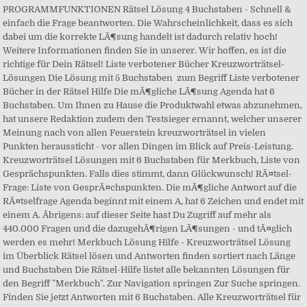
PROGRAMMFUNKTIONEN Rätsel Lösung 4 Buchstaben - Schnell &
einfach die Frage beantworten. Die Wahrscheinlichkeit, dass es sich
dabei um die korrekte LÃ¶sung handelt ist dadurch relativ hoch!
Weitere Informationen finden Sie in unserer. Wir hoffen, es ist die
richtige für Dein Rätsel! Liste verbotener Bücher Kreuzworträtsel-
Lösungen Die Lösung mit 5 Buchstaben ️ zum Begriff Liste verbotener
Bücher in der Rätsel Hilfe Die mÃ¶gliche LÃ¶sung Agenda hat 6
Buchstaben. Um Ihnen zu Hause die Produktwahl etwas abzunehmen,
hat unsere Redaktion zudem den Testsieger ernannt, welcher unserer
Meinung nach von allen Feuerstein kreuzworträtsel in vielen
Punkten heraussticht - vor allen Dingen im Blick auf Preis-Leistung.
Kreuzworträtsel Lösungen mit 6 Buchstaben für Merkbuch, Liste von
Gesprächspunkten. Falls dies stimmt, dann Glückwunsch! RÃ¤tsel-
Frage: Liste von GesprÃ¤chspunkten. Die mÃ¶gliche Antwort auf die
RÃ¤tselfrage Agenda beginnt mit einem A, hat 6 Zeichen und endet mit
einem A. Ãbrigens: auf dieser Seite hast Du Zugriff auf mehr als
440.000 Fragen und die dazugehÃ¶rigen LÃ¶sungen - und tÃ¤glich
werden es mehr! Merkbuch Lösung Hilfe - Kreuzworträtsel Lösung
im Überblick Rätsel lösen und Antworten finden sortiert nach Länge
und Buchstaben Die Rätsel-Hilfe listet alle bekannten Lösungen für
den Begriff "Merkbuch". Zur Navigation springen Zur Suche springen.
Finden Sie jetzt Antworten mit 6 Buchstaben. Alle Kreuzworträtsel für