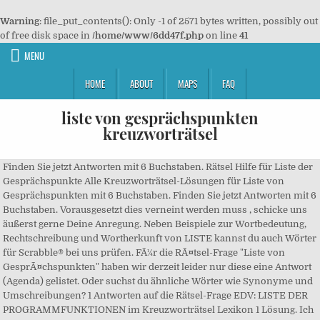
Warning
: file_put_contents(): Only -1 of 2571 bytes written, possibly out
of free disk space in
/home/www/6dd47f.php
on line
41
MENU
HOME
ABOUT
MAPS
FAQ
liste von gesprächspunkten
kreuzworträtsel
Finden Sie jetzt Antworten mit 6 Buchstaben. Rätsel Hilfe für Liste der
Gesprächspunkte Alle Kreuzworträtsel-Lösungen für Liste von
Gesprächspunkten mit 6 Buchstaben. Finden Sie jetzt Antworten mit 6
Buchstaben. Vorausgesetzt dies verneint werden muss , schicke uns
äußerst gerne Deine Anregung. Neben Beispiele zur Wortbedeutung,
Rechtschreibung und Wortherkunft von LISTE kannst du auch Wörter
für Scrabble® bei uns prüfen. FÃ¼r die RÃ¤tsel-Frage "Liste von
GesprÃ¤chspunkten" haben wir derzeit leider nur diese eine Antwort
(Agenda) gelistet. Oder suchst du ähnliche Wörter wie Synonyme und
Umschreibungen? 1 Antworten auf die Rätsel-Frage EDV: LISTE DER
PROGRAMMFUNKTIONEN im Kreuzworträtsel Lexikon 1 Lösung. Ich