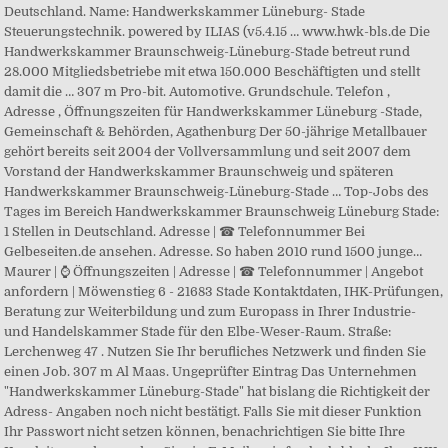
Deutschland. Name: Handwerkskammer Lüneburg- Stade
Steuerungstechnik. powered by ILIAS (v5.4.15 … www.hwk-bls.de Die
Handwerkskammer Braunschweig-Lüneburg-Stade betreut rund
28.000 Mitgliedsbetriebe mit etwa 150.000 Beschäftigten und stellt
damit die … 307 m Pro-bit. Automotive. Grundschule. Telefon ,
Adresse , Öffnungszeiten für Handwerkskammer Lüneburg -Stade,
Gemeinschaft & Behörden, Agathenburg Der 50-jährige Metallbauer
gehört bereits seit 2004 der Vollversammlung und seit 2007 dem
Vorstand der Handwerkskammer Braunschweig und späteren
Handwerkskammer Braunschweig-Lüneburg-Stade … Top-Jobs des
Tages im Bereich Handwerkskammer Braunschweig Lüneburg Stade:
1 Stellen in Deutschland. Adresse | ☎ Telefonnummer Bei
Gelbeseiten.de ansehen. Adresse. So haben 2010 rund 1500 junge…
Maurer | ⌚ Öffnungszeiten | Adresse | ☎ Telefonnummer | Angebot
anfordern | Möwenstieg 6 - 21683 Stade Kontaktdaten, IHK-Prüfungen,
Beratung zur Weiterbildung und zum Europass in Ihrer Industrie-
und Handelskammer Stade für den Elbe-Weser-Raum. Straße:
Lerchenweg 47 . Nutzen Sie Ihr berufliches Netzwerk und finden Sie
einen Job. 307 m Al Maas. Ungeprüfter Eintrag Das Unternehmen
"Handwerkskammer Lüneburg-Stade" hat bislang die Richtigkeit der
Adress- Angaben noch nicht bestätigt. Falls Sie mit dieser Funktion
Ihr Passwort nicht setzen können, benachrichtigen Sie bitte Ihre