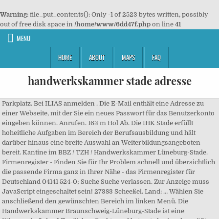
Warning
: file_put_contents(): Only -1 of 2523 bytes written, possibly
out of free disk space in
/home/www/6dd47f.php
on line
41
MENU
HOME
ABOUT
MAPS
FAQ
handwerkskammer stade adresse
Parkplatz. Bei ILIAS anmelden . Die E-Mail enthält eine Adresse zu
einer Webseite, mit der Sie ein neues Passwort für das Benutzerkonto
eingeben können. Anrufen. 163 m Hol Ab. Die IHK Stade erfüllt
hoheitliche Aufgaben im Bereich der Berufsausbildung und hält
darüber hinaus eine breite Auswahl an Weiterbildungsangeboten
bereit. Kantine im BBZ / TZH / Handwerkskammer Lüneburg-Stade.
Firmenregister - Finden Sie für Ihr Problem schnell und übersichtlich
die passende Firma ganz in Ihrer Nähe - das Firmenregister für
Deutschland 04141 524-0; Suche Suche verlassen. Zur Anzeige muss
JavaScript eingeschaltet sein! 27383 Scheeßel. Land: … Wählen Sie
anschließend den gewünschten Bereich im linken Menü. Die
Handwerkskammer Braunschweig-Lüneburg-Stade ist eine