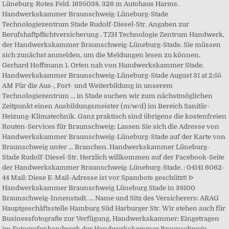
Lüneburg-Rotes Feld. 1695038. 326 m Autohaus Harms.
Handwerkskammer Braunschweig-Lüneburg-Stade
Technologiezentrum Stade Rudolf-Diesel-Str. Angaben zur
Berufshaftpflichtversicherung . TZH Technologie Zentrum Handwerk,
der Handwerkskammer Braunschweig-Lüneburg-Stade. Sie müssen
sich zunächst anmelden, um die Meldungen lesen zu können.
Gerhard Hoffmann 1. Orten nah von Handwerkskammer Stade.
Handwerkskammer Braunschweig-Lüneburg-Stade August 31 at 2:55
AM Für die Aus-, Fort- und Weiterbildung in unserem
Technologiezentrum ... in Stade suchen wir zum nächstmöglichen
Zeitpunkt einen Ausbildungsmeister (m/w/d) im Bereich Sanitär-
Heizung-Klimatechnik. Ganz praktisch sind übrigens die kostenfreien
Routen-Services für Braunschweig: Lassen Sie sich die Adresse von
Handwerkskammer Braunschweig-Lüneburg-Stade auf der Karte von
Braunschweig unter … Branchen. Handwerkskammer Lüneburg-
Stade Rudolf-Diesel-Str. Herzlich willkommen auf der Facebook-Seite
der Handwerkskammer Braunschweig-Lüneburg-Stade. : 04141 6062-
44 Mail: Diese E-Mail-Adresse ist vor Spambots geschützt! ᐅ
Handwerkskammer Braunschweig Lüneburg Stade in 38100
Braunschweig-Innenstadt. … Name und Sitz des Versicherers: ARAG
Hauptgeschäftsstelle Hamburg Süd Harburger Str. Wir stehen auch für
Businessfotografie zur Verfügung. Handwerkskammer: Eingetragen
im Fotografenhandwerk der Handwerkskammer Braunschweig-