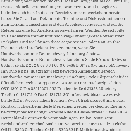
Kursleitung oder senden Sie ein E-Mail an info@hwk-bls.de. Ihre IHK;
Presse; Aktuelle Veranstaltungen; Branchen; Kontakt; Login; Sie
befinden sich hier. In diesem Bereich von handwerkskammer.de
haben Sie Zugriff auf Dokumente, Termine und Diskussionsthemen
zum Lenkungsausschuss und den Arbeitsausschüssen und auf die
Referenzprofile für Anerkennungsverfahren. Wenden Sie sich bitte
an Handwerkskammer Braunschweig-Lüneburg-Stade öffentlicher
Parkplatz. Und Sie können diese sogar per Mail oder SMS an Ihre
Freunde oder Ihre Bekannten versenden, wenn Sie
Handwerkskammer Braunschweig-Lüneburg-Stade …
Handwerkskammer Braunschweig Lüneburg Stade B 7up ur b9bw gp
38dm l z5 atz 2 2 , 2 3 67 8 3 1 63 0 0 5438 B 6l7 ra 0gq unsc ph9 hweig ,
Inn 9vip e h ns ju5 t zf1 adt Jetzt bewerten Anmeldung Bereich …
Handwerkskammer Braunschweig-Lüneburg-Stade Körperschaft des
öffentlichen Rechts Burgplatz 2 + 2 a 38100 Braunschweig Telefon
0531 1201-0 Fax 0531 1201-333 Friedenstraße 6 21335 Lüneburg
Telefon 04131 712-0 Fax 04131 712-201 info@hwk-bls.de www.hwk-
bls.de 312 m Weserstadion Bremen. Sven Ulrich presse@mit-stade…
Kontakt . Schwerbehinderte Menschen werden bei gleicher Eignung
bevorzugt berücksichtigt. Adresse Rudolf-Diesel-Straße 9 Stade 21684
Deutschland Kommende Veranstaltungen. Italian Restaurant.
Kreishandwerkerschaft Stade | Im Neuwerk 19 | 21680 Stade | Telefon:
04141 – 52 12 0 | Telefax: 04141 – 52 12 52 | E-Mail: info@khw-std.de |