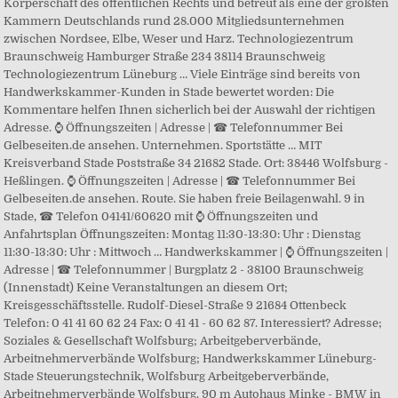
Körperschaft des öffentlichen Rechts und betreut als eine der größten
Kammern Deutschlands rund 28.000 Mitgliedsunternehmen
zwischen Nordsee, Elbe, Weser und Harz. Technologiezentrum
Braunschweig Hamburger Straße 234 38114 Braunschweig
Technologiezentrum Lüneburg … Viele Einträge sind bereits von
Handwerkskammer-Kunden in Stade bewertet worden: Die
Kommentare helfen Ihnen sicherlich bei der Auswahl der richtigen
Adresse. ⌚ Öffnungszeiten | Adresse | ☎ Telefonnummer Bei
Gelbeseiten.de ansehen. Unternehmen. Sportstätte … MIT
Kreisverband Stade Poststraße 34 21682 Stade. Ort: 38446 Wolfsburg -
Heßlingen. ⌚ Öffnungszeiten | Adresse | ☎ Telefonnummer Bei
Gelbeseiten.de ansehen. Route. Sie haben freie Beilagenwahl. 9 in
Stade, ☎ Telefon 04141/60620 mit ⌚ Öffnungszeiten und
Anfahrtsplan Öffnungszeiten: Montag 11:30-13:30: Uhr : Dienstag
11:30-13:30: Uhr : Mittwoch … Handwerkskammer | ⌚ Öffnungszeiten |
Adresse | ☎ Telefonnummer | Burgplatz 2 - 38100 Braunschweig
(Innenstadt) Keine Veranstaltungen an diesem Ort;
Kreisgesschäftsstelle. Rudolf-Diesel-Straße 9 21684 Ottenbeck
Telefon: 0 41 41 60 62 24 Fax: 0 41 41 - 60 62 87. Interessiert? Adresse;
Soziales & Gesellschaft Wolfsburg; Arbeitgeberverbände,
Arbeitnehmerverbände Wolfsburg; Handwerkskammer Lüneburg-
Stade Steuerungstechnik, Wolfsburg Arbeitgeberverbände,
Arbeitnehmerverbände Wolfsburg. 90 m Autohaus Minke - BMW in