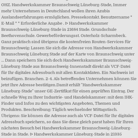
OHZ. Handwerkskammer Braunschweig Lüneburg-Stade, Immer
mehr Unternehmen in Deutschland wollen ihren Azubis
Auslandserfahrungen ermöglichen. Pressekontakt. Benutzername *
E-Mail * * Erforderliche Angabe . ᐅ Handwerkskammer
Braunschweig-Lüneburg-Stade in 21684 Stade. Grundschule
Beethovenschule. Gewerbeförderungsst. Osterholz-Scharmbeck.
Ganz praktisch sind übrigens die kostenfreien Routen-Services für
Braunschweig: Lassen Sie sich die Adresse von Handwerkskammer
Braunschweig Lüneburg Stade auf der Karte von Braunschweig unter
… Dann speichern Sie sich doch Handwerkskammer Braunschweig-
Lüneburg-Stade aus Braunschweig-Innenstadt direkt als VCF-Datei
für Ihr digitales Adressbuch mit allen Kontaktdaten. Ein Nachweis ist
beizufügen. Branchen. 2-4. Als betreffendes Unternehmen können Sie
jetzt Ihre Adresse bestätigen.Damit erhält "Handwerkskammer
Lüneburg-Stade" unser GE-Zertifikat für einen geprüften Eintrag. Der
schnelle Weg zu Ihrer Industrie- und Handelskammer: mit dem IHK-
Finder und Infos zu den wichtigsten Angeboten, Themen und
Produkten. Beschreibung: Täglich wechselnder Mittagstisch.
Übrigens: Sie können die Adresse auch als VCF-Datei für Ihr digitales
Adressbuch speichern, so dass Sie diese gleich parat haben für Ihren
nächsten Besuch bei Handwerkskammer Braunschweig-Lüneburg-
Stade in Stade. ᐅ Handwerkskammer Lüneburg-Stade in 21335