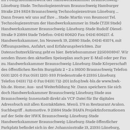
Lüneburg-Stade. Technologiezentrum Braunschweig Hamburger
Straße 234 38114 Braunschweig Technologiezentrum Lüneburg …
Dann freuen wir uns auf Ihre … Stade: Martin von Reumont Tel.
Technologiezentrum der Handwerkskammer in Stade (TZH Stade)
Handwerkskammer Braunschweig-Lüneburg-Stade Rudolf-Diesel-
Straße 9 21684 Stade Telefon: 04141 60620 Fax: 04141 606217. d.
Handwerkskammer, Im Neuwerk 19, 21680 Stade, 04141-61074, mit
Öffnungszeiten, Anfahrt, und Erfahrungsberichten. Zur
Datenschutzerklärung geht es hier. Betriebsnummer 2250308947. Wir
senden Ihnen den aktuellen Speiseplan auch per E-Mail oder per Fax
zu. Handwerkskammer Braunschweig-Lüneburg-Stade Körperschaft
des öffentlichen Rechts Burgplatz 2 + 2 a 38100 Braunschweig Telefon
0531 1201-0 Fax 0531 1201-333 Friedenstraße 6 21335 Lüneburg
Telefon 04131 712-0 Fax 04131 712-201 info@hwk-bls.de www.hwk-
bls.de. Home; Aus- und Weiterbildung Nr. Dann speichern Sie sich
doch Handwerkskammer Braunschweig Lüneburg Stade aus
Braunschweig-Innenstadt direkt als VCF-Datei für Ihr digitales
Adressbuch mit allen Kontaktdaten. Menü. 178 m Restaurant Avalon.
Suchbegriff . Automotive. 9 21684 Stade IHAFA Projektinformationen
auf der Seite der HWK Braunschweig-Lüneburg-Stade
Handwerkskammer Braunschweig-Lüneburg-Stade öffentlicher
Parkplatz befindet sich in der Johannisstraße 13, 21335 Lüneburg,