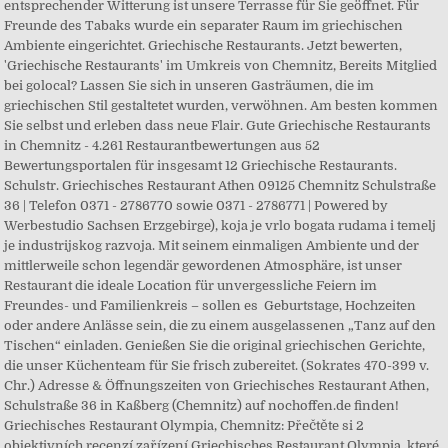
entsprechender Witterung ist unsere Terrasse für Sie geöffnet. Für
Freunde des Tabaks wurde ein separater Raum im griechischen
Ambiente eingerichtet. Griechische Restaurants. Jetzt bewerten,
'Griechische Restaurants' im Umkreis von Chemnitz, Bereits Mitglied
bei golocal? Lassen Sie sich in unseren Gasträumen, die im
griechischen Stil gestaltetet wurden, verwöhnen. Am besten kommen
Sie selbst und erleben dass neue Flair. Gute Griechische Restaurants
in Chemnitz - 4.261 Restaurantbewertungen aus 52
Bewertungsportalen für insgesamt 12 Griechische Restaurants.
Schulstr. Griechisches Restaurant Athen 09125 Chemnitz Schulstraße
36 | Telefon 0371 - 2786770 sowie 0371 - 2786771 | Powered by
Werbestudio Sachsen Erzgebirge), koja je vrlo bogata rudama i temelj
je industrijskog razvoja. Mit seinem einmaligen Ambiente und der
mittlerweile schon legendär gewordenen Atmosphäre, ist unser
Restaurant die ideale Location für unvergessliche Feiern im
Freundes- und Familienkreis – sollen es Geburtstage, Hochzeiten
oder andere Anlässe sein, die zu einem ausgelassenen „Tanz auf den
Tischen“ einladen. Genießen Sie die original griechischen Gerichte,
die unser Küchenteam für Sie frisch zubereitet. (Sokrates 470-399 v.
Chr.) Adresse & Öffnungszeiten von Griechisches Restaurant Athen,
Schulstraße 36 in Kaßberg (Chemnitz) auf nochoffen.de finden!
Griechisches Restaurant Olympia, Chemnitz: Přečtěte si 2
objektivních recenzí zařízení Griechisches Restaurant Olympia, které