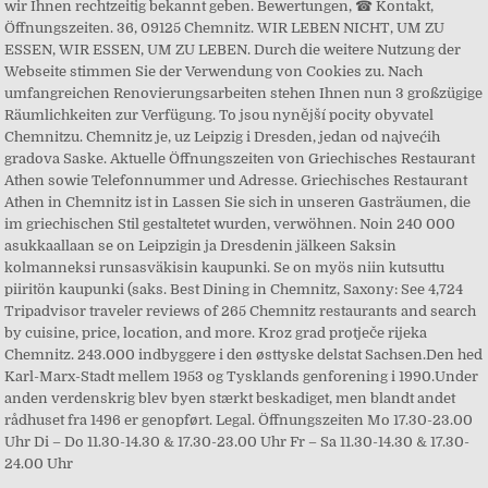
wir Ihnen rechtzeitig bekannt geben. Bewertungen, ☎ Kontakt,
Öffnungszeiten. 36, 09125 Chemnitz. WIR LEBEN NICHT, UM ZU
ESSEN, WIR ESSEN, UM ZU LEBEN. Durch die weitere Nutzung der
Webseite stimmen Sie der Verwendung von Cookies zu. Nach
umfangreichen Renovierungsarbeiten stehen Ihnen nun 3 großzügige
Räumlichkeiten zur Verfügung. To jsou nynější pocity obyvatel
Chemnitzu. Chemnitz je, uz Leipzig i Dresden, jedan od najvećih
gradova Saske. Aktuelle Öffnungszeiten von Griechisches Restaurant
Athen sowie Telefonnummer und Adresse. Griechisches Restaurant
Athen in Chemnitz ist in Lassen Sie sich in unseren Gasträumen, die
im griechischen Stil gestaltetet wurden, verwöhnen. Noin 240 000
asukkaallaan se on Leipzigin ja Dresdenin jälkeen Saksin
kolmanneksi runsasväkisin kaupunki. Se on myös niin kutsuttu
piiritön kaupunki (saks. Best Dining in Chemnitz, Saxony: See 4,724
Tripadvisor traveler reviews of 265 Chemnitz restaurants and search
by cuisine, price, location, and more. Kroz grad protječe rijeka
Chemnitz. 243.000 indbyggere i den østtyske delstat Sachsen.Den hed
Karl-Marx-Stadt mellem 1953 og Tysklands genforening i 1990.Under
anden verdenskrig blev byen stærkt beskadiget, men blandt andet
rådhuset fra 1496 er genopført. Legal. Öffnungszeiten Mo 17.30-23.00
Uhr Di – Do 11.30-14.30 & 17.30-23.00 Uhr Fr – Sa 11.30-14.30 & 17.30-
24.00 Uhr