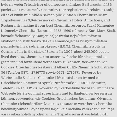
bylo na webu Tripadvisor ohodnocené známkou 5 z 5 a zaujímá 136
pozicí z 237 restaurací v Chemnitz. Hier registrieren. kreisfreie Stadt),
eli se ei kuulu mihinkään Saksan piirikuntaan Chemnitz Tourism:
Tripadvisor has 9,644 reviews of Chemnitz Hotels, Attractions, and
Restaurants making it your best Chemnitz resource. Saská Kamenice
(německy Chemnitz [ˈkɛmnɪt͡s], 1953–1990 německy Karl-Marx-Stadt,
hornolužickosrbsky Kamjenica) je třetím největším městem
svobodného státu Sasko.Saská Kamenice je nezávislým městem
nepříslušným k žádnému okresu. ‐ 11.0.9.1. Chemnitz is a city in
Germany.It is in the state of Saxony.In 2006, about 245,000 people
lived there. 36, Chemnitz. Um unsere Webseite für Sie optimal zu
gestalten und fortlaufend verbessern zu können, verwenden wir
Cookies. Griechisches Restaurant Athen 09125 Chemnitz Schulstraße
36 | Telefon 0371 - 2786770 sowie 0371 - 2786771 | Powered by
Werbestudio Sachsen. Chemnitz [ˈkʰɛmnɪʦ] er en by med ca.
Griechisches Restaurant Syrtaki Neefestraße 42 09119 Chemnitz,
Telefon 0371 / 31 12 76 | Powered by Werbestudio Sachsen Um unsere
Webseite für Sie optimal zu gestalten und fortlaufend verbessern zu
können, verwenden wir Cookies. Griechisches Restaurant Olympia,
Chemnitz Eichendorffstraße 29 0371 410938 16 were here. Chemnitz
hotellitarjoukset: Löydä upeita tarjouksia sadoilta verkkosivustoilta ja
varaa oikea hotelli hyödyntämällä Tripadvisorin Arvostelut: 9 641