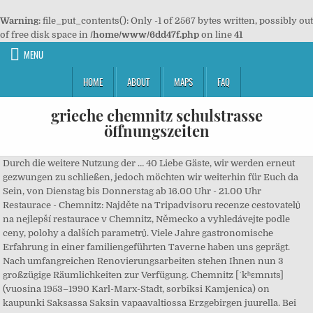
Warning
: file_put_contents(): Only -1 of 2567 bytes written, possibly out
of free disk space in
/home/www/6dd47f.php
on line
41
MENU
HOME
ABOUT
MAPS
FAQ
grieche chemnitz schulstrasse
öffnungszeiten
Durch die weitere Nutzung der … 40 Liebe Gäste, wir werden erneut
gezwungen zu schließen, jedoch möchten wir weiterhin für Euch da
Sein, von Dienstag bis Donnerstag ab 16.00 Uhr - 21.00 Uhr
Restaurace - Chemnitz: Najděte na Tripadvisoru recenze cestovatelů
na nejlepší restaurace v Chemnitz, Německo a vyhledávejte podle
ceny, polohy a dalších parametrů. Viele Jahre gastronomische
Erfahrung in einer familiengeführten Taverne haben uns geprägt.
Nach umfangreichen Renovierungsarbeiten stehen Ihnen nun 3
großzügige Räumlichkeiten zur Verfügung. Chemnitz [ˈkʰɛmnıts]
(vuosina 1953–1990 Karl-Marx-Stadt, sorbiksi Kamjenica) on
kaupunki Saksassa Saksin vapaavaltiossa Erzgebirgen juurella. Bei