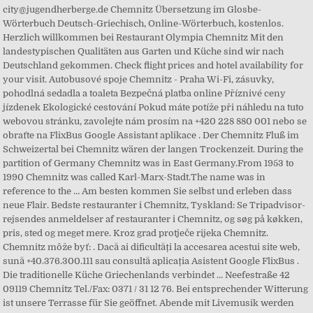
city@jugendherberge.de Chemnitz Übersetzung im Glosbe-
Wörterbuch Deutsch-Griechisch, Online-Wörterbuch, kostenlos.
Herzlich willkommen bei Restaurant Olympia Chemnitz Mit den
landestypischen Qualitäten aus Garten und Küche sind wir nach
Deutschland gekommen. Check flight prices and hotel availability for
your visit. Autobusové spoje Chemnitz - Praha Wi-Fi, zásuvky,
pohodlná sedadla a toaleta Bezpečná platba online Příznivé ceny
jízdenek Ekologické cestování Pokud máte potíže při náhledu na tuto
webovou stránku, zavolejte nám prosím na +420 228 880 001 nebo se
obraťte na FlixBus Google Assistant aplikace . Der Chemnitz Fluß im
Schweizertal bei Chemnitz wären der langen Trockenzeit. During the
partition of Germany Chemnitz was in East Germany.From 1953 to
1990 Chemnitz was called Karl-Marx-Stadt.The name was in
reference to the … Am besten kommen Sie selbst und erleben dass
neue Flair. Bedste restauranter i Chemnitz, Tyskland: Se Tripadvisor-
rejsendes anmeldelser af restauranter i Chemnitz, og søg på køkken,
pris, sted og meget mere. Kroz grad protječe rijeka Chemnitz.
Chemnitz môže byť: . Dacă ai dificultăți la accesarea acestui site web,
sună +40.376.300.111 sau consultă aplicația Asistent Google FlixBus .
Die traditionelle Küche Griechenlands verbindet … Neefestraße 42
09119 Chemnitz Tel./Fax: 0371 / 31 12 76. Bei entsprechender Witterung
ist unsere Terrasse für Sie geöffnet. Abende mit Livemusik werden