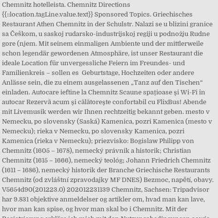
Chemnitz hotelleista. Chemnitz Directions
{{::location.tagLine.value.text}} Sponsored Topics. Griechisches
Restaurant Athen Chemnitz in der Schulstr. Nalazi se u blizini granice
sa Češkom, u saskoj rudarsko-industrijskoj regiji u podnožju Rudne
gore (njem. Mit seinem einmaligen Ambiente und der mittlerweile
schon legendär gewordenen Atmosphäre, ist unser Restaurant die
ideale Location für unvergessliche Feiern im Freundes- und
Familienkreis – sollen es Geburtstage, Hochzeiten oder andere
Anlässe sein, die zu einem ausgelassenen „Tanz auf den Tischen“
einladen. Autocare ieftine la Chemnitz Scaune spațioase și Wi-Fi în
autocar Rezervă acum și călătorește confortabil cu FlixBus! Abende
mit Livemusik werden wir Ihnen rechtzeitig bekannt geben. mesto v
Nemecku, po slovensky (Saská) Kamenica, pozri Kamenica (mesto v
Nemecku); rieka v Nemecku, po slovensky Kamenica, pozri
Kamenica (rieka v Nemecku); priezvisko: Bogislaw Philipp von
Chemnitz (1605 – 1678), nemecký právnik a historik; Christian
Chemnitz (1615 – 1666), nemecký teológ; Johann Friedrich Chemnitz
(1611 – 1686), nemecký historik der Branche Griechische Restaurants
Chemnitz (od zvláštní zpravodajky MF DNES) Bezmoc, napětí, obavy.
V5654d90(201223.0) 202012231139 Chemnitz, Sachsen: Tripadvisor
har 9.831 objektive anmeldelser og artikler om, hvad man kan lave,
hvor man kan spise, og hvor man skal bo i Chemnitz. Mit der