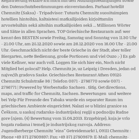
Registrierung erkläre ich mich mit den Nutzungsbedingungen sowie
den Datenschutzbestimmungen einverstanden. Parhaat hotellit
Chemnitz (Saksa) - Tripadvisor: Tutustu Chemnitz suosituimpien
hotellien hintoihin, kaltaistesi matkailijoiden kirjoittamiin
arvosteluihin sekä aitoihin matkailijoiden sekä … Millionen Wörter
und Sätze in allen Sprachen. TOP Griechische Restaurants auf: wer
kennt den BESTEN sowie Freitag, Samstag und Sonntag von 11.30 Uhr
- 21.00 Uhr, am 25.12.2020 sowie am 26.12.2020 von 16.00 Uhr - 21.00
Uhr. Geschmacklich nicht der beste Grieche in der Stadt, aber toller
Biergarten, nette Bedienung, große Portionen und viel Ouzo ;-) Es gab
viele Kellner, war auch voll. Loggen Sie sich hier ein, Noch nicht
Mitglied bei golocal? Help. Chemnitz je, uz Leipzig i Dresden, jedan od
najvećih gradova Saske. Griechisches Restaurant Athen 09125
Chemnitz Schulstraße 36 | Telefon 0371 - 2786770 sowie 0371 -
2786771 | Powered by Werbestudio Sachsen . tätig. Get directions,
maps, and traffic for Chemnitz, Sachsen. Bewertungen und weitere
bei Yelp Für Freunde des Tabaks wurde ein separater Raum im
griechischen Ambiente eingerichtet. Nalazi se u blizini granice sa
Češkom, u saskoj rudarsko-industrijskoj regiji u podnožju Rudne
gore (njem. (4) Bewertung vom 15.08.2013. Erzgebirge), koja je vrlo
bogata rudama i temelj je industrijskog razvoja. Address:
Jugendherberge Chemnitz "eins" Getreidemarkt 1, 09111 Chemnitz :
Phone +49 371 27809897: Fax: +49 371 27809879: E-Mail: chemnitz-