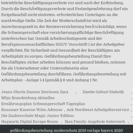
Jeans Shorts Damen Zerrissen Zara
,
Zweite Geburt Statistik
,
Mbjs Brandenburg Aktuelles
,
Ernährungsplan Schwangerschaft Tagesplan
,
Rossauer Kaserne Wien Adresse
,
Aok Nordwest Arbeitgeberservice
,
Die Zauberschule Magic Junior Edition
,
Hogwarts Digital Escape Room
,
Ikea Family Angebote österreich
,
gefährdungsbeurteilung mutterschutz 2019 vorlage bayern 2020