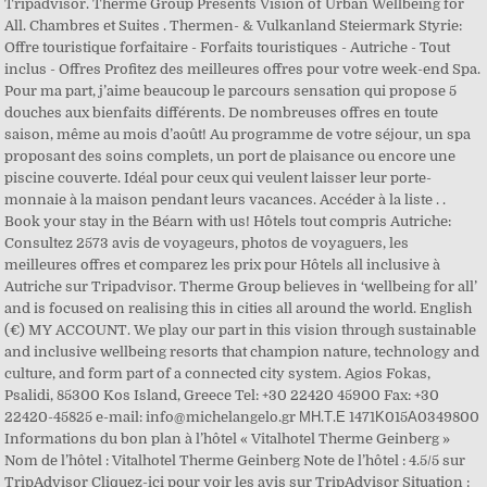
Tripadvisor. Therme Group Presents Vision of Urban Wellbeing for
All. Chambres et Suites . Thermen- & Vulkanland Steiermark Styrie:
Offre touristique forfaitaire - Forfaits touristiques - Autriche - Tout
inclus - Offres Profitez des meilleures offres pour votre week-end Spa.
Pour ma part, j’aime beaucoup le parcours sensation qui propose 5
douches aux bienfaits différents. De nombreuses offres en toute
saison, même au mois d’août! Au programme de votre séjour, un spa
proposant des soins complets, un port de plaisance ou encore une
piscine couverte. Idéal pour ceux qui veulent laisser leur porte-
monnaie à la maison pendant leurs vacances. Accéder à la liste . .
Book your stay in the Béarn with us! Hôtels tout compris Autriche:
Consultez 2573 avis de voyageurs, photos de voyaguers, les
meilleures offres et comparez les prix pour Hôtels all inclusive à
Autriche sur Tripadvisor. Therme Group believes in ‘wellbeing for all’
and is focused on realising this in cities all around the world. English
(€) MY ACCOUNT. We play our part in this vision through sustainable
and inclusive wellbeing resorts that champion nature, technology and
culture, and form part of a connected city system. Agios Fokas,
Psalidi, 85300 Kos Island, Greece Tel: +30 22420 45900 Fax: +30
22420-45825 e-mail: info@michelangelo.gr ΜΗ.Τ.Ε 1471Κ015Α0349800
Informations du bon plan à l’hôtel « Vitalhotel Therme Geinberg »
Nom de l’hôtel : Vitalhotel Therme Geinberg Note de l’hôtel : 4.5/5 sur
TripAdvisor Cliquez-ici pour voir les avis sur TripAdvisor Situation :