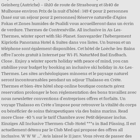
Geinberg (Autriche) – 5h10 de route de Strasbourg et 5h40 de
Mulhouse environ Prix de la nuit d’hôtel : 149 € pour 2 personnes
(basé sur un séjour pour 2 personnes) Réserve naturelle d’Agios
Fokas et Zones humides de Psalidi vous accueilleront dans un écrin
de verdure. Thermes de Contrexéville. All inclusive in Ax-Les-
Thermes, winter sport with Ski-Planet. Sauvegarder l’hébergement
Kipriotis Panorama Hotel & Suites dans vos listes. Un bureau et un
téléphone sont également disponibles. Cet hôtel de Loèche-les-Bains
offre l'accès gratuit à Internet par Wi-Fi. NaturMed Bad Endbach.
Close . Enjoy a winter sports holiday with peace of mind, you can
stabilise your budget by booking an inclusive ski holiday in Ax-Les-
Thermes. Les sites archéologiques minoens et le paysage naturel
seront incontournables pendant un séjour Thalasso en Crète.
Thermes et bien-être hôtel shop online boutique contacts gérez
reservation prolonger le bon réglementation des bons travaillez avec
nous newsletter conventions d'entreprises offres et forfaits. Un
voyage Thalasso en Crète s’impose pour retrouver la vitalité du corps
ou bénéficier de soins thérapeutiques via des bains marins. Read
more Close -40 % sur le tarif Chambre avec Petit déjeuner inclus.
Einziges All Inclusive Thermen-Club-Hotel ***s in Bad Füssing. Il est
actuellement détenu par le Club Med qui propose des offres all
inclusive. W W W …" Avis laissé le 11 janv. Vous rêvez de passer des