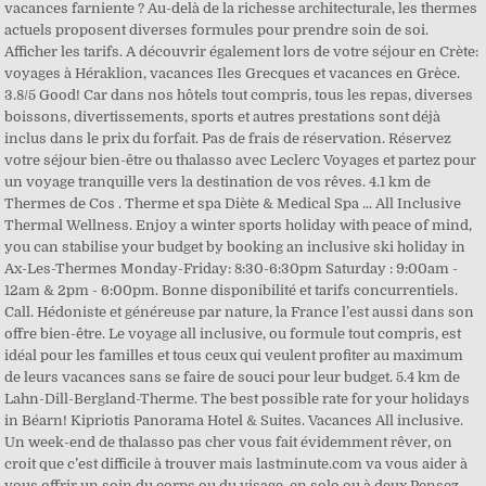
vacances farniente ? Au-delà de la richesse architecturale, les thermes
actuels proposent diverses formules pour prendre soin de soi.
Afficher les tarifs. A découvrir également lors de votre séjour en Crète:
voyages à Héraklion, vacances Iles Grecques et vacances en Grèce.
3.8/5 Good! Car dans nos hôtels tout compris, tous les repas, diverses
boissons, divertissements, sports et autres prestations sont déjà
inclus dans le prix du forfait. Pas de frais de réservation. Réservez
votre séjour bien-être ou thalasso avec Leclerc Voyages et partez pour
un voyage tranquille vers la destination de vos rêves. 4.1 km de
Thermes de Cos . Therme et spa Diète & Medical Spa ... All Inclusive
Thermal Wellness. Enjoy a winter sports holiday with peace of mind,
you can stabilise your budget by booking an inclusive ski holiday in
Ax-Les-Thermes Monday-Friday: 8:30-6:30pm Saturday : 9:00am -
12am & 2pm - 6:00pm. Bonne disponibilité et tarifs concurrentiels.
Call. Hédoniste et généreuse par nature, la France l’est aussi dans son
offre bien-être. Le voyage all inclusive, ou formule tout compris, est
idéal pour les familles et tous ceux qui veulent profiter au maximum
de leurs vacances sans se faire de souci pour leur budget. 5.4 km de
Lahn-Dill-Bergland-Therme. The best possible rate for your holidays
in Béarn! Kipriotis Panorama Hotel & Suites. Vacances All inclusive.
Un week-end de thalasso pas cher vous fait évidemment rêver, on
croit que c’est difficile à trouver mais lastminute.com va vous aider à
vous offrir un soin du corps ou du visage, en solo ou à deux.Pensez