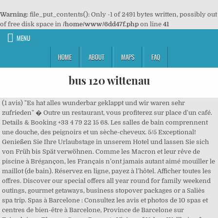
Warning
: file_put_contents(): Only -1 of 2491 bytes written, possibly out
of free disk space in
/home/www/6dd47f.php
on line
41
MENU
HOME
ABOUT
MAPS
FAQ
bus 120 wittenau
(1 avis) "Es hat alles wunderbar geklappt und wir waren sehr
zufrieden" � Outre un restaurant, vous profiterez sur place d'un café.
Details & Booking +33 4 79 22 15 68. Les salles de bain comprennent
une douche, des peignoirs et un sèche-cheveux. 5/5 Exceptional!
Genießen Sie Ihre Urlaubstage in unserem Hotel und lassen Sie sich
von Früh bis Spät verwöhnen. Comme les Macron et leur rêve de
piscine à Brégançon, les Français n’ont jamais autant aimé mouiller le
maillot (de bain). Réservez en ligne, payez à l'hôtel. Afficher toutes les
offres. Discover our special offers all year round for family weekend
outings, gourmet getaways, business stopover packages or a Saliès
spa trip. Spas à Barcelone : Consultez les avis et photos de 10 spas et
centres de bien-être à Barcelone, Province de Barcelone sur