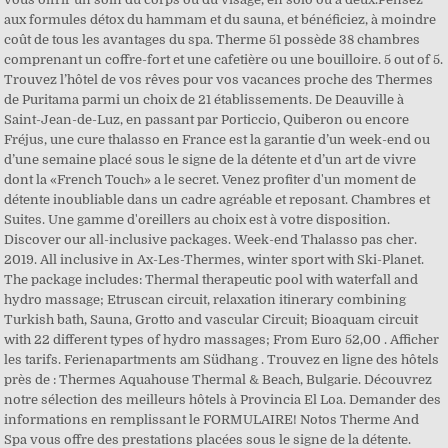
aux formules détox du hammam et du sauna, et bénéficiez, à moindre
coût de tous les avantages du spa. Therme 51 possède 38 chambres
comprenant un coffre-fort et une cafetière ou une bouilloire. 5 out of 5.
Trouvez l’hôtel de vos rêves pour vos vacances proche des Thermes
de Puritama parmi un choix de 21 établissements. De Deauville à
Saint-Jean-de-Luz, en passant par Porticcio, Quiberon ou encore
Fréjus, une cure thalasso en France est la garantie d’un week-end ou
d’une semaine placé sous le signe de la détente et d’un art de vivre
dont la «French Touch» a le secret. Venez profiter d'un moment de
détente inoubliable dans un cadre agréable et reposant. Chambres et
Suites. Une gamme d'oreillers au choix est à votre disposition.
Discover our all-inclusive packages. Week-end Thalasso pas cher.
2019. All inclusive in Ax-Les-Thermes, winter sport with Ski-Planet.
The package includes: Thermal therapeutic pool with waterfall and
hydro massage; Etruscan circuit, relaxation itinerary combining
Turkish bath, Sauna, Grotto and vascular Circuit; Bioaquam circuit
with 22 different types of hydro massages; From Euro 52,00 . Afficher
les tarifs. Ferienapartments am Südhang . Trouvez en ligne des hôtels
près de : Thermes Aquahouse Thermal & Beach, Bulgarie. Découvrez
notre sélection des meilleurs hôtels à Provincia El Loa. Demander des
informations en remplissant le FORMULAIRE! Notos Therme And
Spa vous offre des prestations placées sous le signe de la détente.