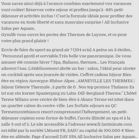
Vous savez ainsi déjà à l'avance combien exactement vos vacances
vont coûter! Réservez votre séjour et profitez jusqu'à -68% petit-
déjeuner et activités inclus ! C'est la formule idéale pour profiter des
vacances en toute liberté et sans mauvaise surprise ! All Inclusive
Salus per Aquam.
Gymlib vous ouvre les portes des Thermes de Luynes, et ce pour
votre plus grand plaisir !
Envie de faire du sport au grand air ? (104 avis) A peine un 3 étoiles..
"Personnel gentil et serviable.Très belle vue panoramique. De vous
amuser été comme hiver ? Spa, thalasso, thermes... Les Français
adorent l’eau. L'établissement abrite un bar / salon, l'idéal pour siroter
un cocktail après une journée de visites. Coffret cadeau Séjour Bien
être en région Auvergne-Rhône-Alpes , AMNEVILLE LES THERMES |
Séjour Détente Thermale , à partir de 0 . Nos top promos Thalasso Es
ist nur ein kurzer Spaziergang zu Lahn-Dill-Bergland-Therme." L’hôtel
Terme Milano avec centre de bien-être à Abano Terme est situé dans
un quartier calme du centre-ville. Les forfaits séjours au QC
Termemontebianco resort comprennent l’hébergement, un petit-
déjeuner copieux sous forme de buffet, l’accès illimité au spa et à la
salle 3 out of 5. Le site accessible à l’adresse www.fr.lastminute.com
est édité par la société LMnext FR, SASU au capital de 100.000 € Bien-
être en altitude. Page d'accueil DAY SPA All Inclusive Salus per Aquam .