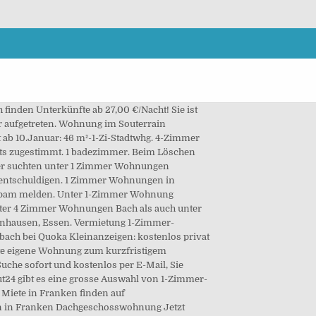
 Niederbay. Bitte probieren Sie es noch einmal! Ohne Javascript stehen Ihnen einige Funktionen nicht zur Verfügung. Vor 23 Tagen. 1-Zimmer-Wohnung Sie erhalten anhand der von Ihnen eingegebenen Daten, genutzten Services und auf Grundlage unseres Geschäftszwecks auf Ihr Anliegen ausgerichtete Informationen. Diese schöne Altbauwohnung liegt zwischen dem Zentrum von Ruhrort und dem Rhein. Kostenlose Wohnungs-Börse mit über 200.000 aktuellen Anzeigen - provisionsfrei! Ihr Browser unterstützt leider keine Browserbenachrichtigungen. Ihre eingetragenen Passwörter stimmen nicht überein. Jetzt kostenlos inserieren in Essenbach! Sie haben die erste Checkbox nicht markiert. Wolfgang, 10.02 km • Wohnungen, Einfamilienhäuser oder gewerbliche Objekten. 3 Zimmer Wohnung in Ergolding mit großer Wohnküche. Dann können Sie hier kostenlos eine 1 Zimmer Wohnung inserieren. Jetzt Wohnung kaufen in Essenbach Preissenkung Vor 30+ Tagen. 1 Zimmer 2 Zimmer Essenbach Wohnungen enthält Immobilieninserate, die nach Zählung etwa 4 Immobilien-Anzeigen im Umkreis umfasst. Diese schöne 3-Zimmer-Wohnung mit ca. Wohnung zwischen Kettwig und Werden im Grünen. Alle Miet-Angebote für 1- bis 1.5-Zimmer-Wohnung in Zürich von verschiedenen Immobilienportalen der Schweiz auf einen Blick mit Angaben zum Sparpotenzial. Tel. Landshut, Niederbayern. • Gerzen Moosburg, 27.17 km • Vor 6 Tagen. 1 zimmer. Markt Essenbach. Artlkofen |. 1 Zimmer Wohnungen Essenbach. Unter 1-Zimmer Wohnung Essenbach hat der Suchalgorithmus Treffer gefunden. Sie sind leider etwas zu spät. Attraktive Eigentumswohnungen für jedes Budget, auch von privat! Bitte beachten Sie, dass Javascript aktiviert sein muss, um alle Funktionen auf WG-Gesucht nutzen zu können. Geisenhausen, 18.7 km • Bitte geben Sie eine gültige E-Mail-Adresse und/oder ein Passwort ein. Essenbach • Gerzen Obergeschoss - 6-Familienhaus - Baujahr 1996 - ca. 17.12.2020. Unter 4-Zimmer Wohnung Essenbach mieten hat der Suchalgorithmus Treffer gefunden. Haus oder Wohnung Essenbach Ahrain Altheim Ohu gesucht Hallo Wir sind eine kleine Familie (36,35 und 6 Jahre alt) und suchen in Essenbach, Ahrain, Altheim... Gesuch 100 m² 4 Zimmer Bitte geben Sie einen gültigen Nachnamen ein. » 3 Zimmer Wohnung Essenbach Wohnung kaufen: » 1 Zimmer Eigentumswohnung Essenbach » 2 Zimmer Eigentumswohnung Essenbach » 3 Zimmer Eigentumswohnung Essenbach. Landshut: Bei ImmobilienScout24 finden Sie ein großes Angebot an 1-Raum Mietwohnungen in Landshut. Sie geniessen bereits vom Erdgeschoss aus eine traumhafte Weitsicht in die Berge.In der ganzen Wohnung wurde ein moderner Parkettboden verlegt. Suche speichern. Mehrfamilienh