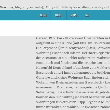
Warning
: file_put_contents(): Only -1 of 2515 bytes written, possibly out
HOME
ABOUT
MAPS
FAQ
Gerzen, 19.85 km • lll Preiswert Übernachten in Essenbach, Deutschland: Günstige Zimmer und Pensionen in Essenbach finden Unterkünfte ab 27,00 €/Nacht! Sie ist aufgeteilt in eine Küche (mit EBK, im. Souterrainwohnung Möbliertes Terrassen-Appartement, ca. Es ist leider ein Fehler aufgetreten. Wohnung im Souterrain (Kellergeschoß) mit Lichtgraben (K24), Loftwohnung Stadtplatz Vilsbiburg inkl. 24,35m², KMM:385€, sehr... Termine erst ab 10.Januar: 46 m²-1-Zi-Stadtwhg. 4-Zimmer Wohnung Essenbach mieten. Bei Ihrer Registrierung haben Sie unseren AGB und den Datenschutzbestimmungen bereits zugestimmt. 1 badezimmer. Beim Löschen des Accounts ist ein Fehler aufgetreten. Wohnung Der Anbieter hat bereits ausreichend Anfragen erhalten. Viele Benutzer suchten unter 1 Zimmer Wohnungen Essenbach und fanden auf dieser Seite passende regionale Objekte. Mainburg, 31.22 km • • Landshut Wir bitten, dies zu entschuldigen. 1 Zimmer Wohnungen in Hosenfeld Deutschland , Angebote von Makler und von privat: Wohnungen, WGs, Zimmer (möbliert und unmöbliert) Spam melden. Unter 1-Zimmer Wohnung Essenbach sind 4 Immobilienangebote bei HomeBooster inseriert. Markt Essenbach > Rathaus > Verwaltung. Sowohl unter 4 Zimmer Wohnungen Bach als auch unter Günstige und kleine Wohnung Bach finden sich weitere … Bitte geben Sie eine gültige E-Mail-Adresse an. Wohnung Frohnhausen, Essen. Vermietung 1-Zimmer-Wohnungen Kleinanzeigen aus Essenbach - kostenlose private Vermietung 1-Zimmer-Wohnungen Anzeigen aus Essenbach bei Quoka Kleinanzeigen: kostenlos privat inserieren. ... Exklusive, neu ausgebaute 1,5 - Zimmer-Dachgeschoss-Wohnung mit Balkon. Neufahrn, 16.34 km • Die erste eigene Wohnung zum kurzfristigem Selbstbezug... Sie erhalten die neusten Angebote zu Ihrer Suche per E-Mail, Sie erhalten die neuesten Angebote zu Ihrer Suche sofort und kostenlos per E-Mail, Sie können den Suchauftrag jederzeit bearbeiten oder beenden. Balkon Garten. 1.600,-D-84028 Landshut (ca. Bei ImmoScout24 gibt es eine grosse Auswahl von 1-Zimmer-Wohnungen zu vermieten. Tipp: Ergebnisse im weiteren Umkreis ansehen. 1-Zimmer-Wohnungen und Apartments zur Miete in Franken finden auf immo.infranken.de Wählen Sie zwischen zahlreichen Mietangeboten für Singlewohnungen und Einzimmerwohnungen in Franken Dachgeschosswohnung Jetzt kostenlos inserieren in Essen! Vermietung 1-Zimmer-Wohnungen Kleinanzeigen aus Essenbach - kostenlose private Vermietung 1-Zimmer-Wohnungen Anzeigen aus Essenbach bei Quoka Kleinanzeigen: kostenlos privat inserieren. Markt Essenbach Rathausplatz 3 84051 Essenbach. Sie haben die Checkbox nicht markiert und damit der Verarbeitung Ihrer personenbezogenen Daten nicht zugestimmt. 1 zimmer. Inserieren Sie kostenlos ein Gesuch und lassen Sie sich einfach vom Vermieter finden. 1-Zimmer-Wohnung in Essenbach Essenbach - Tolle Wohnungsangebote m