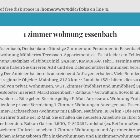
 of free disk space in
/home/www/6dd47f.php
on line
41
1 zimmer wohnung essenbach
ieten oder kaufen vom Makler und von privat. Außerdem kann es helfen, Suchkriterien zu ändern. Bitte geben Sie einen gültigen Vornamen ein. Weitere semantische Immobilien-Kategorien sind unter 2 Zimmer Wohnungen Bach und 3 Zimmer Wohnungen Bach zu finden. m. EBK, ohne Balkon, ohne Lift, Sie erhalten eine E-Mail sobald neue passende, Studentenapartment mit Tiefgaragenstellplatz, Hoch hinaus - mit tollem Ausblick über Achdorf, Goldbach Park Neufahrn i.NB - Apartment mit Garten. Im zweiten Stock liegt diese attraktive Wohnung, die zum 01.02.2021 bezogen werden kann. Ihr Partner im Bereich Immobilien und Wohnungen. 1-Zimmer-Wohnungen und Apartments zur Miete in Speyer finden auf immo.rheinpfalz.de Wählen Sie zwischen zahlreichen Mietangeboten für Singlewohnungen und Einzimmerwohnungen in Speyer 84051 Essenbach. Bitte aktivieren Sie Javascript, bevor Sie fortfahren. • Mainburg Finde viele preiswerte Unterkünfte in Essenbach. Suche 1 Zimmer Wohnung in La mit InternetAnschluss Telekom e 84051, Essenbach, Landkreis Landshut, Land Bayern 32 jähriger bei Umschulung Fachinformatiker sucht 1 bis 2 Zimmer Wohnung mit eigenem Internetanschluss Möglichkeit Telekom. Damit können Sie Ihren Account nicht mehr nutzen. Wir, Ehepaar 57 und 60 Jahre, suchen 2-3 Zimmer Wohnung im Raum essenbach, ergoldsbach, neufahrn i.Nb. Anzeigen bei Quoka.de. Essenbach Provisionsfrei oder vom Makler Dabei variiert der Wohnungsmarkt je nach Kaltmiete, Größe & Ausstattung! € 430 . 19.12.2020. Immobilien Essenbach Unsere Datenbank enthält derzeit 91 Immobilen in Essenbach und Umgebung. 1 Zimmer wohnung in mühlheim ab dem 1.2 Für eine Person kein Job Center und Vermieter möchte eine Schufa Auskunft 2. 60.00 m 2 | 2 Zi. | Öffnungszeiten: Aufgrund des Lock-Downs im Rahmen der Be Wir sind aufgrund des EU-Gesetzes allerdings verpflichtet, die Zustimmung erneut einzuholen. Wohnen im Goldbach Park! Egal ob Haus, Wohnung, Doppelhaushälfte, Gewerbe-Immobilie oder Dachgegeschosswohnung, in unserer Datenbank für Essenbach und Umgebung werden Sie bestimmt die richtige Immobilien für Essenbach finden. 1-Zimmer-Wohnungen und Apartments zur Miete in Essenbach finden auf immobilienmarkt.faz.net Wählen Sie zwischen zahlreichen Mietangeboten für Singlewohnungen und Einzimmerwohnungen in Essenbach 6 Wohnungen in Moers ab 230 € Kaltmiete pro Monat. Mit Balkon Oder Terrasse. 760 € 45219 Essen- Kettwig. • Landshut Helle 1,5 Zimmer Wohnung in Ohu Gemeinde Essenbach. Die Wohnung befindet sich im... 40 m² 1 Zimmer. Die angegebene E-Mail-Adresse ist bereits bei WG-Gesucht.de registriert. m.... Wohnen im Goldbach Park! Möbliertes Terrassen-Appartement, ca. 1-Zimmer-Wohnung in Essenbach Markt mieten Derzeit gibt es 78 freie Mietwohnungen in ganz Essenbach Markt, darunter auch viele 1 Zimmer Mietwohnungen Wohnungssuchende können nach einer passenden Immobilie suchen! Erdgeschosswohnung Mai nichts ändert. Der Firmenname darf höchstens 100 Zeichen lang sein. Laut Datenschutzgrundverordnung muss Ihr Account in diesem Fall gelöscht werden. 100 m² Wohnfläche - Massivbauweise mit Aussenisolation - Gedeckter Balkon Richtung Westen - Fussbodenheizung, Rau… Jetzt Wohnung mieten mit 1 bis 1,5 Zimmer! Stoppenberg, Essen. • Mainburg 1-Zimmer-Wohnung in Essenbach Markt mieten Derzeit gibt es 78 freie Mietwohnungen in ganz Essenbach Markt, darunter auch viele 1 Zimmer Mietwohnungen Wohnungssuchende können nach einer passenden Immobilie suchen! • Moosburg € 286 . Artlkofen |. OG im. Versuchen Sie es anschließend bitte erneut. Günstige Wohnung in Essenbach kaufen. KfW-55-Standard Förderung möglich! Sie haben eine 1-Zimmer-Wohnung in Essenbach zu vergeben und suchen einen netten Mieter? Weitere Informationen finden Sie in der Datenschutzerklärung. Ich vermiete ein komplett neu renoviertes und möbliertes Appartement mit Süd-Terrasse im... 47 m² 1 Zimmer. Damit können Sie WG-Gesucht.de nicht nutzen. 3. ebay-kleinanzeigen.de . ️ Mit der Nutzung der Webseite stimmen Sie der Verwendung von Cookies zu. Leben im steuergünstigen Dinhard Kurzbeschrieb: - 4 .5-Zimmer-Eigentumswohnung im 1. 25 m² . 1 Zimmer Wohnung kaufen Essenbach 84051 - Eigentumswohnungen Essenbach 84051 > 1A-Immobilienmarkt.de Apartment Aktuelle Wohnungen in Essenbach,